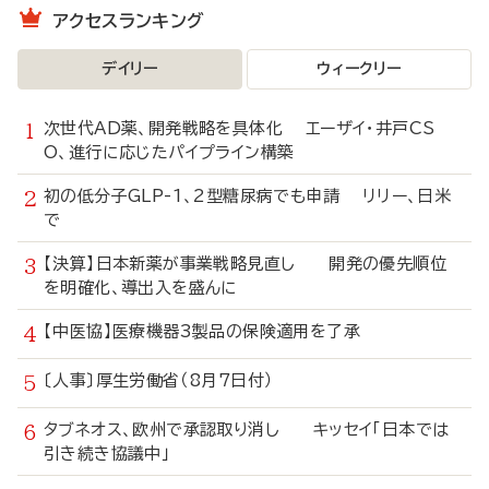
アクセスランキング
デイリー
ウィークリー
次世代AD薬、開発戦略を具体化 エーザイ・井戸CS
O、進行に応じたパイプライン構築
初の低分子GLP-1、2型糖尿病でも申請 リリー、日米
で
【決算】日本新薬が事業戦略見直し 開発の優先順位
を明確化、導出入を盛んに
【中医協】医療機器3製品の保険適用を了承
〔人事〕厚生労働省（8月7日付）
タブネオス、欧州で承認取り消し キッセイ「日本では
引き続き協議中」