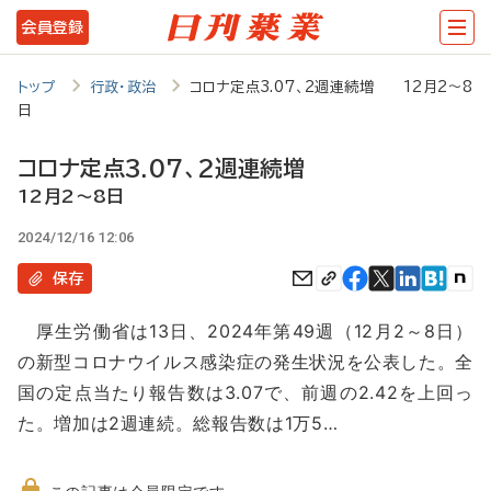
メ
会員登録
イ
ン
トップ
行政・政治
コロナ定点3.07、2週連続増 12月2～8
日
コ
ン
コロナ定点3.07、2週連続増
テ
12月2～8日
ン
2024/12/16 12:06
ツ
保存
に
厚生労働省は13日、2024年第49週（12月2～8日）
移
の新型コロナウイルス感染症の発生状況を公表した。全
動
国の定点当たり報告数は3.07で、前週の2.42を上回っ
た。増加は2週連続。総報告数は1万5…