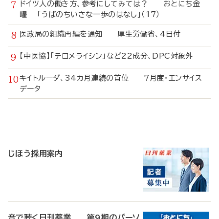
ドイツ人の働き方、参考にしてみては？ おとにち金
曜 「うぱのちいさな一歩のはなし」（17）
医政局の組織再編を通知 厚生労働省、4日付
【中医協】「テロメライシン」など22成分、DPC対象外
キイトルーダ、34カ月連続の首位 7月度・エンサイス
データ
寄
稿
じほう採用案内
音で聴く日刊薬業 第9期のパーソ