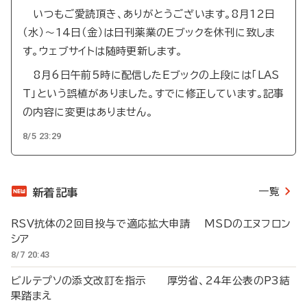
いつもご愛読頂き、ありがとうございます。8月12日
（水）～14日（金）は日刊薬業のEブックを休刊に致しま
す。ウェブサイトは随時更新します。
8月6日午前5時に配信したEブックの上段には「LAS
T」という誤植がありました。すでに修正しています。記事
の内容に変更はありません。
8/5 23:29
一覧
新着記事
RSV抗体の2回目投与で適応拡大申請 MSDのエヌフロン
シア
8/7 20:43
ビルテプソの添文改訂を指示 厚労省、24年公表のP3結
果踏まえ