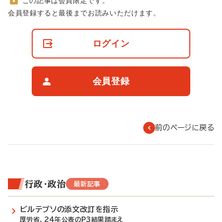
この記事は会員限定です。
非
会員登録すると最後までお読みいただけます。
会
員
の
ログイン
閲
覧
制
限
会員登録
に
つ
い
て
前のページに戻る
行政・政治
最新記事
ビルテプソの添文改訂を指示
厚労省、24年公表のP3結果踏まえ