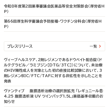
令和8年度第2回薬事審議会医薬品等安全対策部会（厚労省H
P）
第66回厚生科学審議会予防接種・ワクチン分科会（厚労省H
P）
プレスリリース
一覧
ヴィーブヘルスケア、2剤レジメンであるドウベイト配合錠（ド
ルテグラビル／ラミブジン［DTG/3TC］）について、未治療
のHIV陽性成人を対象とした初の直接比較試験において、3
剤レジメンBIC/FTC/TAFに対する非劣性を示したことを
発表
ヴァンティブ 腹膜透析治療の選択肢拡充 「レギュニール®
4.25 腹膜透析液 UV ツインバッグ1.5L」薬価基準収載のお
知らせ