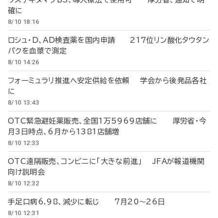
確に
8/10 18:16
ロシュ・D、AD検査薬を国内申請 217位リン酸化タウタン
パクを血漿で測定
8/10 14:26
フォーミュラリ推進へ安定供給を依頼 学会から後発品各社
に
8/10 13:43
OTC緊急避妊薬販売、全国1万5969店舗に 厚労省・今
月3日時点、6月から1381店舗増
8/10 12:33
OTC遠隔販売、コンビニに「大きな前進」 JFAが報道機関
向け説明会
8/10 12:32
手足口病6.98、減少に転じ 7月20～26日
8/10 12:31