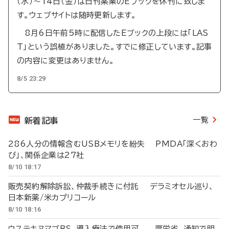
（水）～14日（金）は日刊薬業のEブックを休刊に致しま
す。ウェブサイトは随時更新します。
8月6日午前5時に配信したEブックの上段には「LAS
T」という誤植がありました。すでに修正しています。記事
の内容に変更はありません。
8/5 23:29
一覧
新着記事
286人分の情報含むUSBメモリを紛失 PMDA「深くおわ
び」、関係企業は27社
8/10 18:17
販売契約解除訴訟、仲裁手続きに付託 デラミオセル巡り、
日本新薬/米カプリコール
8/10 18:16
ウステキヌマブBS、導入療法で使用可 厚労省、通知で明