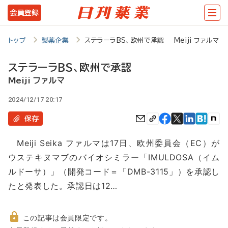
メ
会員登録
イ
ン
トップ
製薬企業
ステラーラBS、欧州で承認 Meiji ファルマ
コ
ステラーラBS、欧州で承認
ン
Meiji ファルマ
テ
2024/12/17 20:17
ン
保存
ツ
に
Meiji Seika ファルマは17日、欧州委員会（EC）が
移
ウステキヌマブのバイオシミラー「IMULDOSA（イム
動
ルドーサ）」（開発コード＝「DMB-3115」）を承認し
たと発表した。承認日は12…
この記事は会員限定です。