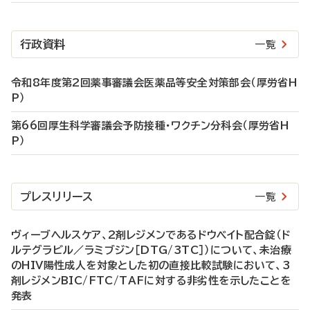
行政資料
一覧
令和8年度第2回薬事審議会医薬品等安全対策部会（厚労省H
P）
第66回厚生科学審議会予防接種・ワクチン分科会（厚労省H
P）
プレスリリース
一覧
ヴィーブヘルスケア、2剤レジメンであるドウベイト配合錠（ド
ルテグラビル／ラミブジン［DTG/3TC］）について、未治療
のHIV陽性成人を対象とした初の直接比較試験において、3
剤レジメンBIC/FTC/TAFに対する非劣性を示したことを
発表