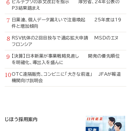
ビルテプソの添文改訂を指示 厚労省、24年公表の
P3結果踏まえ
日薬連、個人データ漏えいで注意喚起 25年度は19
件と増加傾向
RSV抗体の2回目投与で適応拡大申請 MSDのエヌ
フロンシア
【決算】日本新薬が事業戦略見直し 開発の優先順位
を明確化、導出入を盛んに
OTC遠隔販売、コンビニに「大きな前進」 JFAが報道
機関向け説明会
寄
稿
じほう採用案内