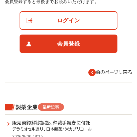
非
会員登録すると最後までお読みいただけます。
会
員
の
ログイン
閲
覧
制
限
会員登録
に
つ
い
て
前のページに戻る
製薬企業
最新記事
販売契約解除訴訟、仲裁手続きに付託
デラミオセル巡り、日本新薬/米カプリコール
2026/8/10 18:16