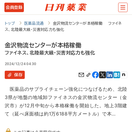
メ
会員登録
イ
ン
トップ
医薬品流通
金沢物流センターが本格稼働 ファイネ
ス、北陸最大級・災害対応力も強化
コ
ン
金沢物流センターが本格稼働
テ
ファイネス、北陸最大級・災害対応力も強化
ン
2024/12/24 04:30
ツ
保存
に
医薬品のサプライチェーン強化につなげるため、北陸
移
3県が地盤の地域卸ファイネスの金沢物流センター（金
動
沢市）が12月中旬から本格稼働を開始した。地上3階建
て（延べ床面積は約1万6188平方メートル）で本…