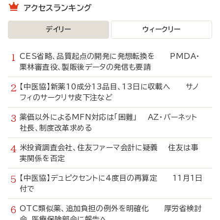
アクセスランキング
デイリー
ウィークリー
CES省略、品質起点の開発に発想転換を PMDA・
栗林審査役、製販後データの発信も要請
【中医協】新薬10成分13品目、13日に収載へ サノ
フィのサークリサ皮下注など
薬価以外によるMFN対応は「困難」 AZ・バーネット
社長、制度改革求める
米投資調査会社、住友ファーマ会計に疑義 住友は事
実関係を否定
【中医協】デュピクセントに4度目の再算定 11月1日
付で
OTC類似薬、追加負担の例外を明確化 厚労省検討
会、医療保険部会に報告へ