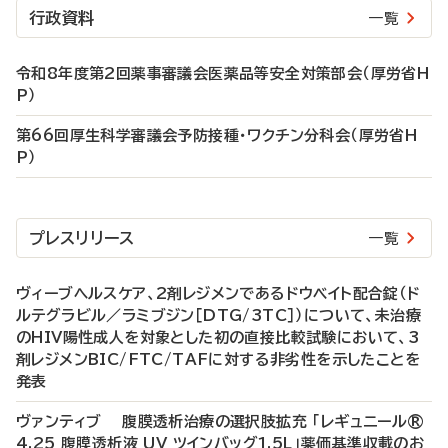
行政資料
一覧
令和8年度第2回薬事審議会医薬品等安全対策部会（厚労省H
P）
第66回厚生科学審議会予防接種・ワクチン分科会（厚労省H
P）
プレスリリース
一覧
ヴィーブヘルスケア、2剤レジメンであるドウベイト配合錠（ド
ルテグラビル／ラミブジン［DTG/3TC］）について、未治療
のHIV陽性成人を対象とした初の直接比較試験において、3
剤レジメンBIC/FTC/TAFに対する非劣性を示したことを
発表
ヴァンティブ 腹膜透析治療の選択肢拡充 「レギュニール®
4.25 腹膜透析液 UV ツインバッグ1.5L」薬価基準収載のお