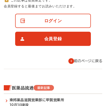
この記事は会員限定です。
非
会員登録すると最後までお読みいただけます。
会
員
の
ログイン
閲
覧
制
限
会員登録
に
つ
い
て
前のページに戻る
医薬品流通
最新記事
東邦薬品滋賀営業部に甲賀営業所
10月1日新設