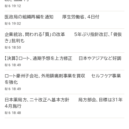
8/6 19:12
医政局の組織再編を通知 厚生労働省、4日付
8/6 19:02
企業統治、問われる「質」の改革 5年ぶり指針改訂、「骨抜
き」批判も
8/6 18:50
【決算】ロート、通期予想を上方修正 日本やアジアなど好調
8/6 18:49
ロート豪州子会社、外用鎮痛剤事業を買収 セルフケア事業
を強化
8/6 18:49
日本薬局方、二十改正へ基本方針 局方部会、目標は31年
4月施行
8/6 18:48