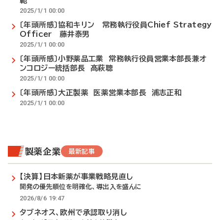
範
2025/1/1 00:00
〔年頭所感〕協和キリン 常務執行役員Chief Strategy
Officer 藤井泰男
2025/1/1 00:00
〔年頭所感〕小野薬品工業 常務執行役員営業本部長兼オ
ンコロジー統括部長 髙萩聰
2025/1/1 00:00
〔年頭所感〕大正製薬 医薬営業本部長 浦志正和
2025/1/1 00:00
製薬企業
最新記事
【決算】日本新薬が事業戦略見直し
開発の優先順位を明確化、導出入を盛んに
2026/8/6 19:47
タブネオス、欧州で承認取り消し