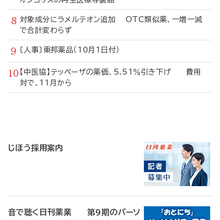
対象成分にラメルテオン追加 OTC類似薬、一増一減
で合計変わらず
〔人事〕東邦薬品（10月1日付）
【中医協】テッペーザの薬価、5.51％引き下げ 費用
対で、11月から
寄
稿
じほう採用案内
音で聴く日刊薬業 第9期のパーソ