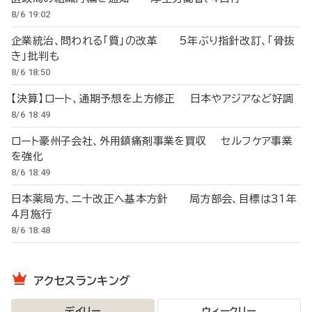
8/6 19:02
企業統治、問われる「質」の改革 5年ぶり指針改訂、「骨抜
き」批判も
8/6 18:50
【決算】ロート、通期予想を上方修正 日本やアジアなど好調
8/6 18:49
ロート豪州子会社、外用鎮痛剤事業を買収 セルフケア事業
を強化
8/6 18:49
日本薬局方、二十改正へ基本方針 局方部会、目標は31年
4月施行
8/6 18:48
アクセスランキング
デイリー
ウィークリー