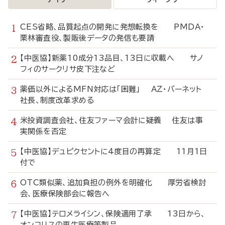
CES省略、品質起点の開発に発想転換を PMDA・
栗林審査役、製販後データの発信も要請
【中医協】新薬10成分13品目、13日に収載へ サノ
フィのサークリサ皮下注など
薬価以外によるMFN対応は「困難」 AZ・バーネット
社長、制度改革求める
米投資調査会社、住友ファーマ会計に疑義 住友は事
実関係を否定
【中医協】デュピクセントに4度目の再算定 11月1日
付で
OTC類似薬、追加負担の例外を明確化 厚労省検討
会、医療保険部会に報告へ
【中医協】テロメライシン、保険適用了承 13日から、
オンコリスの再生医療等製品