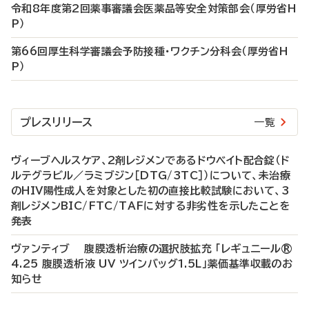
令和8年度第2回薬事審議会医薬品等安全対策部会（厚労省H
P）
第66回厚生科学審議会予防接種・ワクチン分科会（厚労省H
P）
プレスリリース
一覧
ヴィーブヘルスケア、2剤レジメンであるドウベイト配合錠（ド
ルテグラビル／ラミブジン［DTG/3TC］）について、未治療
のHIV陽性成人を対象とした初の直接比較試験において、3
剤レジメンBIC/FTC/TAFに対する非劣性を示したことを
発表
ヴァンティブ 腹膜透析治療の選択肢拡充 「レギュニール®
4.25 腹膜透析液 UV ツインバッグ1.5L」薬価基準収載のお
知らせ