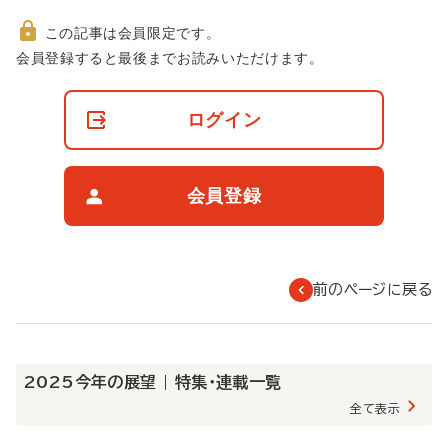
この記事は会員限定です。
非
会員登録すると最後までお読みいただけます。
会
員
の
ログイン
閲
覧
制
限
会員登録
に
つ
い
て
前のページに戻る
2025今年の展望 | 特集・連載一覧
全て表示