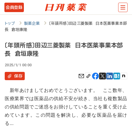
メ
会員登録
イ
ン
トップ
製薬企業
〔年頭所感〕田辺三菱製薬 日本医薬事業本部
長 倉垣康隆
コ
ン
〔年頭所感〕田辺三菱製薬 日本医薬事業本部
テ
長 倉垣康隆
ン
2025/1/1 00:00
ツ
保存
に
移
新年あけましておめでとうございます。 ここ数年、
医療業界では医薬品の供給不安が続き、当社も複数製品
動
の供給問題でご迷惑をお掛けしていることを重く受け止
めています。この問題を解決し、必要な医薬品を届け
る…