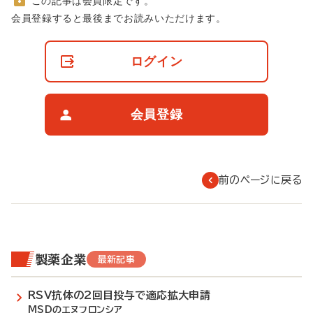
この記事は会員限定です。
非
会員登録すると最後までお読みいただけます。
会
員
の
ログイン
閲
覧
制
限
会員登録
に
つ
い
て
前のページに戻る
製薬企業
最新記事
RSV抗体の2回目投与で適応拡大申請
MSDのエヌフロンシア