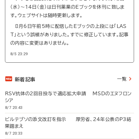
（水）～14日（金）は日刊薬業のEブックを休刊に致しま
す。ウェブサイトは随時更新します。
8月6日午前5時に配信したEブックの上段には「LAS
T」という誤植がありました。すでに修正しています。記事
の内容に変更はありません。
8/5 23:29
一覧
新着記事
RSV抗体の2回目投与で適応拡大申請 MSDのエヌフロン
シア
8/7 20:43
ビルテプソの添文改訂を指示 厚労省、24年公表のP3結
果踏まえ
8/7 20:33