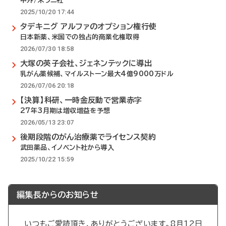
中外/米ラニ社
2025/10/20 17:44
タデキニグ アルファのオプション権行使
日本新薬、米国での独占的商業化権取得
2026/07/30 18:58
大塚の英子会社、ジェネンテックに導出
乳がん薬候補、マイルストーン最大4億9000万ドル
2026/07/06 20:18
【決算】科研、一時金反動で営業赤字
27年3月期は増収増益を予想
2026/05/13 23:07
後期段階のがん治療薬でライセンス契約
武田薬品、イノベント社から導入
2025/10/22 15:59
編集長からのお知らせ
いつもご愛読頂き、ありがとうございます。8月12日