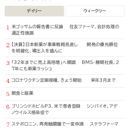
デイリー
ウィークリー
米ゴッサムの報告書に反論 住友ファーマ、会計処理の
適正性強調
【決算】日本新薬が事業戦略見直し 開発の優先順位
を明確化、導出入を盛んに
「32年までに売上高倍増」へ順調 BMS・勝間社長、2
7年にも新薬ラッシュ
コロナワクチン定期接種、きょう開始 来年3月まで
朝食と服薬
ブリンシドホビルP3、米で患者登録 シンバイオ、アデ
ノウイルス感染症で
ステボロニン、再発髄膜腫で一変申請 ステラファーマ