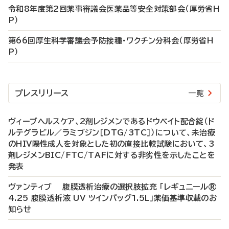
令和8年度第2回薬事審議会医薬品等安全対策部会（厚労省H
P）
第66回厚生科学審議会予防接種・ワクチン分科会（厚労省H
P）
プレスリリース
一覧
ヴィーブヘルスケア、2剤レジメンであるドウベイト配合錠（ド
ルテグラビル／ラミブジン［DTG/3TC］）について、未治療
のHIV陽性成人を対象とした初の直接比較試験において、3
剤レジメンBIC/FTC/TAFに対する非劣性を示したことを
発表
ヴァンティブ 腹膜透析治療の選択肢拡充 「レギュニール®
4.25 腹膜透析液 UV ツインバッグ1.5L」薬価基準収載のお
知らせ