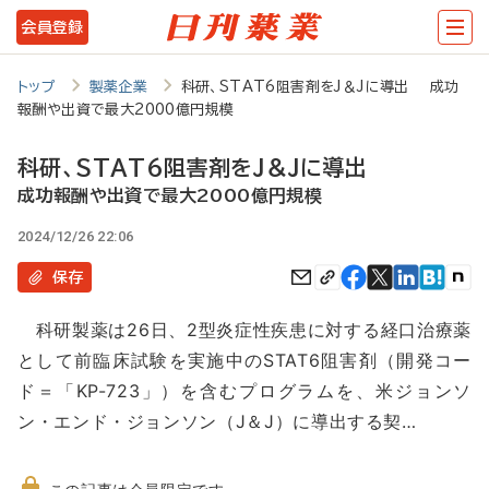
メ
会員登録
イ
ン
トップ
製薬企業
科研、STAT6阻害剤をJ＆Jに導出 成功
報酬や出資で最大2000億円規模
コ
ン
科研、STAT6阻害剤をJ＆Jに導出
テ
成功報酬や出資で最大2000億円規模
ン
2024/12/26 22:06
ツ
保存
に
科研製薬は26日、2型炎症性疾患に対する経口治療薬
移
として前臨床試験を実施中のSTAT6阻害剤（開発コー
動
ド＝「KP-723」）を含むプログラムを、米ジョンソ
ン・エンド・ジョンソン（J＆J）に導出する契…