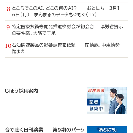
ところでこのAI、どこの何のAI？ おとにち 3月1
6日（月） まんまるのデータもぐもぐ（17）
特定医療技術等開発推進検討会が初会合 厚労省提示
の要件案、大筋で了承
石油関連製品の影響調査を依頼 産情課、中東情勢
踏まえ
寄
稿
じほう採用案内
音で聴く日刊薬業 第9期のパーソ