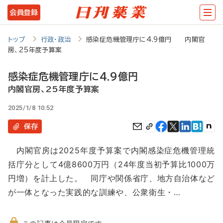
メ
会員登録
イ
ン
トップ
行政・政治
感染症危機管理庁に4.9億円 内閣官
房、25年度予算案
コ
ン
感染症危機管理庁に4.9億円
テ
内閣官房、25年度予算案
ン
2025/1/8 10:52
ツ
保存
に
内閣官房は2025年度予算案で内閣感染症危機管理統
移
括庁分として4億8600万円（24年度当初予算比1000万
動
円増）を計上した。 同庁や関係省庁、地方自治体など
が一体となった実践的な訓練や、公衆衛生・…