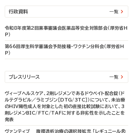
行政資料
一覧
令和8年度第2回薬事審議会医薬品等安全対策部会（厚労省H
P）
第66回厚生科学審議会予防接種・ワクチン分科会（厚労省H
P）
プレスリリース
一覧
ヴィーブヘルスケア、2剤レジメンであるドウベイト配合錠（ド
ルテグラビル／ラミブジン［DTG/3TC］）について、未治療
のHIV陽性成人を対象とした初の直接比較試験において、3
剤レジメンBIC/FTC/TAFに対する非劣性を示したことを
発表
ヴァンティブ 腹膜透析治療の選択肢拡充 「レギュニール®