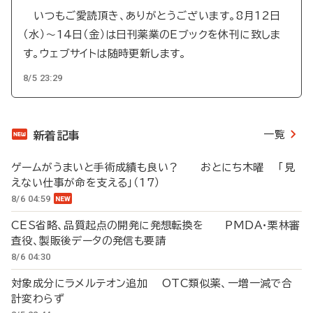
いつもご愛読頂き、ありがとうございます。8月12日
（水）～14日（金）は日刊薬業のEブックを休刊に致しま
す。ウェブサイトは随時更新します。
8/5 23:29
一覧
新着記事
ゲームがうまいと手術成績も良い？ おとにち木曜 「見
えない仕事が命を支える」（17）
8/6 04:59
CES省略、品質起点の開発に発想転換を PMDA・栗林審
査役、製販後データの発信も要請
8/6 04:30
対象成分にラメルテオン追加 OTC類似薬、一増一減で合
計変わらず