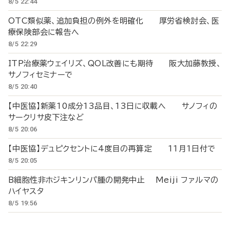
8/5 22:44
OTC類似薬、追加負担の例外を明確化 厚労省検討会、医
療保険部会に報告へ
8/5 22:29
ITP治療薬ウェイリズ、QOL改善にも期待 阪大加藤教授、
サノフィセミナーで
8/5 20:40
【中医協】新薬10成分13品目、13日に収載へ サノフィの
サークリサ皮下注など
8/5 20:06
【中医協】デュピクセントに4度目の再算定 11月1日付で
8/5 20:05
B細胞性非ホジキンリンパ腫の開発中止 Meiji ファルマの
ハイヤスタ
8/5 19:56