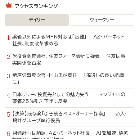
アクセスランキング
デイリー
ウィークリー
薬価以外によるMFN対応は「困難」 AZ・バーネット
社長、制度改革求める
米投資調査会社、住友ファーマ会計に疑義 住友は事
実関係を否定
新厚労事務次官・村山氏が着任 「風通しの良い組織
に」
日本リリー、投資先としての魅力失う マンジャロの
薬価25％引き下げに反発
【決算】既存薬「引き続きベストオーナー探索」 帝人・
嶋井グループ執行役員
開発計画は順調、AZ・バーネット社長 AIを加速、標的