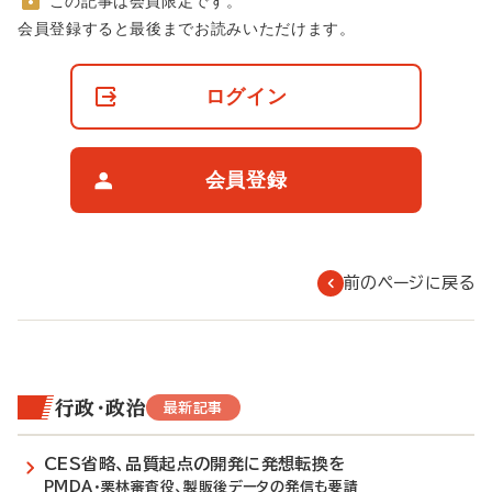
この記事は会員限定です。
非
会員登録すると最後までお読みいただけます。
会
員
の
ログイン
閲
覧
制
限
会員登録
に
つ
い
て
前のページに戻る
行政・政治
最新記事
CES省略、品質起点の開発に発想転換を
PMDA・栗林審査役、製販後データの発信も要請