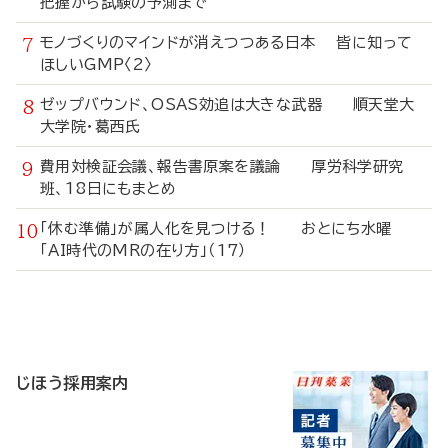
把握から試験の予測まで
モノづくりのマインドが消えつつある日本 皆に知って
ほしいGMP〈2〉
ゼップバウンド、OSAS効追は大きな武器 順天堂大
大学院・葛西氏
費用対検証会議、報告書原案を議論 厚労科学研究
班、18日にもまとめ
「休む準備」が属人化を見つける！ おとにち水曜
「AI時代のMRの在り方」（17）
寄
稿
じほう採用案内