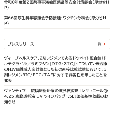
令和8年度第2回薬事審議会医薬品等安全対策部会（厚労省H
P）
第66回厚生科学審議会予防接種・ワクチン分科会（厚労省H
P）
プレスリリース
一覧
ヴィーブヘルスケア、2剤レジメンであるドウベイト配合錠（ド
ルテグラビル／ラミブジン［DTG/3TC］）について、未治療
のHIV陽性成人を対象とした初の直接比較試験において、3
剤レジメンBIC/FTC/TAFに対する非劣性を示したことを
発表
ヴァンティブ 腹膜透析治療の選択肢拡充 「レギュニール®
4.25 腹膜透析液 UV ツインバッグ1.5L」薬価基準収載のお
知らせ