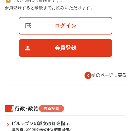
この記事は会員限定です。
非
会員登録すると最後までお読みいただけます。
会
員
の
ログイン
閲
覧
制
限
会員登録
に
つ
い
て
前のページに戻る
行政・政治
最新記事
ビルテプソの添文改訂を指示
厚労省、24年公表のP3結果踏まえ