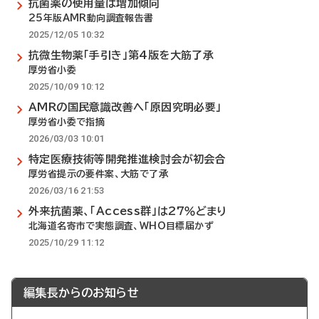
抗菌薬の使用量は増加傾向
25年版AMR動向調査報告書
2025/12/05 10:32
抗微生物薬「手引き」第4版を大筋了承
厚労省小委
2025/10/09 10:12
AMRの国民意識改善へ「原因究明必要」
厚労省小委で指摘
2026/03/03 10:01
特定医療技術等開発推進検討会が初会合
厚労省提示の要件案、大筋で了承
2026/03/16 21:53
外来抗菌薬、「Access群」は27％どまり
北海道名寄市で実態調査、WHO目標届かず
2025/10/29 11:12
編集長からのお知らせ