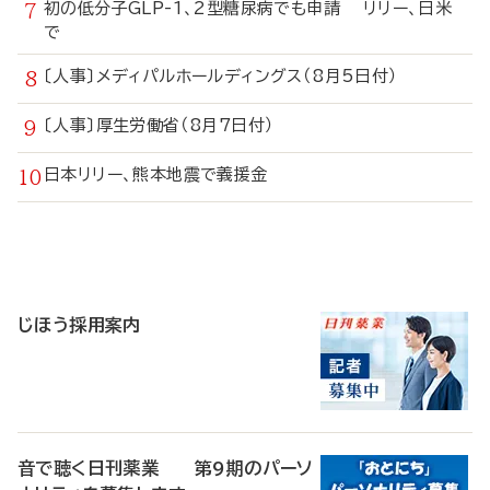
初の低分子GLP-1、2型糖尿病でも申請 リリー、日米
で
〔人事〕メディパルホールディングス（8月5日付）
〔人事〕厚生労働省（8月7日付）
日本リリー、熊本地震で義援金
寄
稿
じほう採用案内
音で聴く日刊薬業 第9期のパーソ