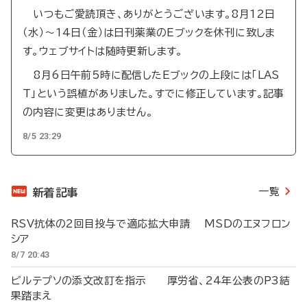
いつもご愛読頂き、ありがとうございます。8月12日
（水）～14日（金）は日刊薬業のEブックを休刊に致しま
す。ウェブサイトは随時更新します。
8月6日午前5時に配信したEブックの上段には「LAS
T」という誤植がありました。すでに修正しています。記事
の内容に変更はありません。
8/5 23:29
一覧
新着記事
RSV抗体の2回目投与で適応拡大申請 MSDのエヌフロン
シア
8/7 20:43
ビルテプソの添文改訂を指示 厚労省、24年公表のP3結
果踏まえ