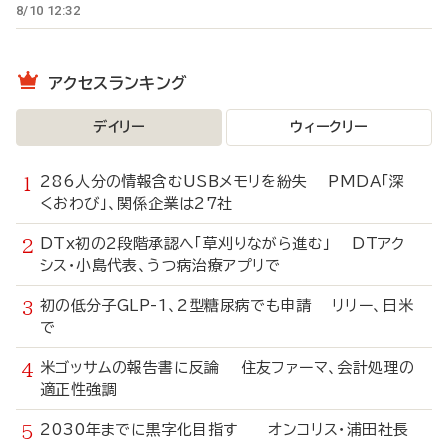
8/10 12:32
アクセスランキング
デイリー
ウィークリー
286人分の情報含むUSBメモリを紛失 PMDA「深
くおわび」、関係企業は27社
DTx初の2段階承認へ「草刈りながら進む」 DTアク
シス・小島代表、うつ病治療アプリで
初の低分子GLP-1、2型糖尿病でも申請 リリー、日米
で
米ゴッサムの報告書に反論 住友ファーマ、会計処理の
適正性強調
2030年までに黒字化目指す オンコリス・浦田社長