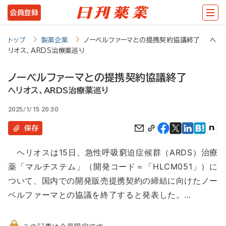
メ
会員登録
イ
ン
トップ
製薬企業
ノーベルファーマとの提携契約協議終了 ヘ
リオス、ARDS治療薬巡り
コ
ン
ノーベルファーマとの提携契約協議終了
テ
ヘリオス、ARDS治療薬巡り
ン
2025/1/15 20:30
ツ
保存
に
ヘリオスは15日、急性呼吸窮迫症候群（ARDS）治療
移
薬「マルチステム」（開発コード＝「HLCM051」）に
動
ついて、国内での開発販売提携契約の締結に向けたノー
ベルファーマとの協議を終了すると発表した。…