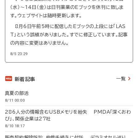
（水）～14日（金）は日刊薬業のEブックを休刊に致しま
す。ウェブサイトは随時更新します。
8月6日午前5時に配信したEブックの上段には「LAS
T」という誤植がありました。すでに修正しています。記事
の内容に変更はありません。
8/5 23:29
一覧
新着記事
真夏の部活
8/11 00:00
286人分の情報含むUSBメモリを紛失 PMDA「深くおわ
び」、関係企業は27社
8/10 18:17
販売契約解除訴訟、仲裁手続きに付託 デラミオセル巡り、