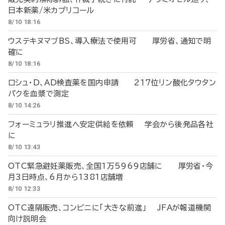
日本新薬/米カプリコール
8/10 18:16
ウステキヌマブBS、導入療法で使用可 厚労省、通知で明
確に
8/10 18:16
ロシュ・D、AD検査薬を国内申請 217位リン酸化タウタン
パクを血漿で測定
8/10 14:26
フォーミュラリ推進へ安定供給を依頼 学会から後発品各社
に
8/10 13:43
OTC緊急避妊薬販売、全国1万5969店舗に 厚労省・今
月3日時点、6月から1381店舗増
8/10 12:33
OTC遠隔販売、コンビニに「大きな前進」 JFAが報道機関
向け説明会