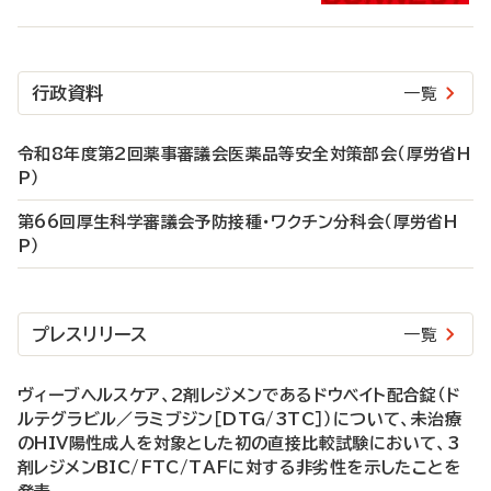
行政資料
一覧
令和8年度第2回薬事審議会医薬品等安全対策部会（厚労省H
P）
第66回厚生科学審議会予防接種・ワクチン分科会（厚労省H
P）
プレスリリース
一覧
ヴィーブヘルスケア、2剤レジメンであるドウベイト配合錠（ド
ルテグラビル／ラミブジン［DTG/3TC］）について、未治療
のHIV陽性成人を対象とした初の直接比較試験において、3
剤レジメンBIC/FTC/TAFに対する非劣性を示したことを