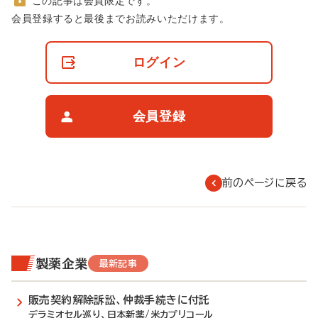
この記事は会員限定です。
非
会員登録すると最後までお読みいただけます。
会
員
の
ログイン
閲
覧
制
限
会員登録
に
つ
い
て
前のページに戻る
製薬企業
最新記事
販売契約解除訴訟、仲裁手続きに付託
デラミオセル巡り、日本新薬/米カプリコール