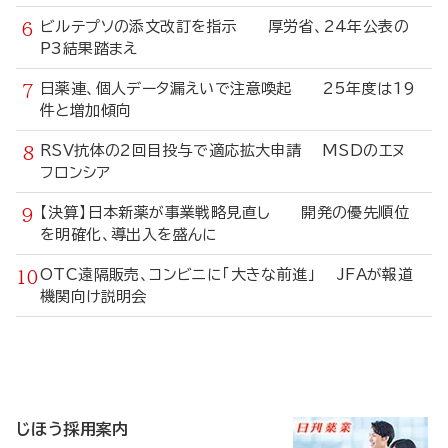
ビルテプソの添文改訂を指示 厚労省、24年公表の
P3結果踏まえ
日薬連、個人データ漏えいで注意喚起 25年度は19
件と増加傾向
RSV抗体の2回目投与で適応拡大申請 MSDのエヌ
フロンシア
【決算】日本新薬が事業戦略見直し 開発の優先順位
を明確化、導出入を盛んに
OTC遠隔販売、コンビニに「大きな前進」 JFAが報道
機関向け説明会
寄
稿
じほう採用案内