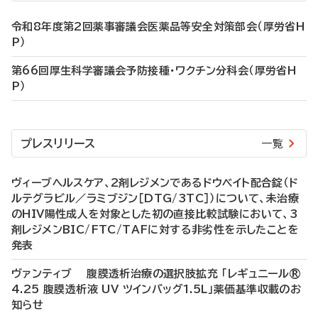
令和8年度第2回薬事審議会医薬品等安全対策部会（厚労省H
P）
第66回厚生科学審議会予防接種・ワクチン分科会（厚労省H
P）
プレスリリース
一覧
ヴィーブヘルスケア、2剤レジメンであるドウベイト配合錠（ド
ルテグラビル／ラミブジン［DTG/3TC］）について、未治療
のHIV陽性成人を対象とした初の直接比較試験において、3
剤レジメンBIC/FTC/TAFに対する非劣性を示したことを
発表
ヴァンティブ 腹膜透析治療の選択肢拡充 「レギュニール®
4.25 腹膜透析液 UV ツインバッグ1.5L」薬価基準収載のお
知らせ