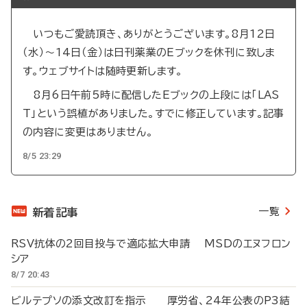
いつもご愛読頂き、ありがとうございます。8月12日
（水）～14日（金）は日刊薬業のEブックを休刊に致しま
す。ウェブサイトは随時更新します。
8月6日午前5時に配信したEブックの上段には「LAS
T」という誤植がありました。すでに修正しています。記事
の内容に変更はありません。
8/5 23:29
一覧
新着記事
RSV抗体の2回目投与で適応拡大申請 MSDのエヌフロン
シア
8/7 20:43
ビルテプソの添文改訂を指示 厚労省、24年公表のP3結