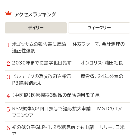
アクセスランキング
デイリー
ウィークリー
米ゴッサムの報告書に反論 住友ファーマ、会計処理の
適正性強調
2030年までに黒字化目指す オンコリス・浦田社長
ビルテプソの添文改訂を指示 厚労省、24年公表の
P3結果踏まえ
【中医協】医療機器3製品の保険適用を了承
RSV抗体の2回目投与で適応拡大申請 MSDのエヌ
フロンシア
初の低分子GLP-1、2型糖尿病でも申請 リリー、日米
で