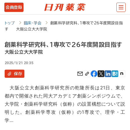
メ
会員登録
イ
ン
トップ
臨床・学会
創薬科学研究科、1専攻で26年度開設目指
す 大阪公立大大学院
コ
ン
創薬科学研究科、1専攻で26年度開設目指す
テ
大阪公立大大学院
ン
2025/1/21 20:35
ツ
保存
に
大阪公立大創薬科学研究所の乾隆所長は21日、東京
移
都内で開催された同大アカデミア創薬シンポジウムで、
動
大学院・創薬科学研究科（仮称）の設置構想について説
明した。創薬科学専攻（仮称）の1専攻で、理学・工
学…