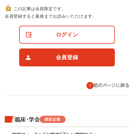
この記事は会員限定です。
非
会員登録すると最後までお読みいただけます。
会
員
の
ログイン
閲
覧
制
限
会員登録
に
つ
い
て
前のページに戻る
臨床・学会
最新記事