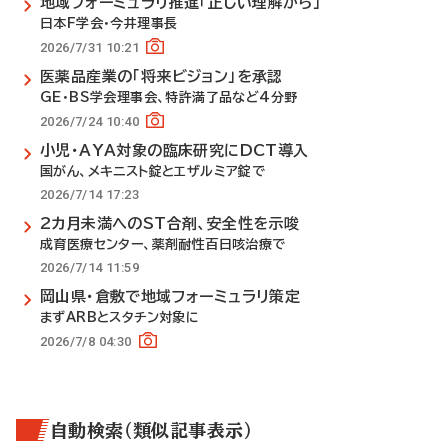
地域フォーミュラリ推進「正しい理解から」
日本F学会・今井理事長
2026/7/31 10:21
医薬品産業の「将来ビジョン」を承認
GE・BS学会理事会、特許満了品など4分野
2026/7/24 10:40
小児・AYA対象の臨床研究にDCT導入
国がん、メキニスト錠とエザルミア錠で
2026/7/14 17:23
2カ月未満へのST合剤、安全性を示唆
成育医療センター、薬剤耐性百日咳治療で
2026/7/14 11:59
岡山県・倉敷で地域フォーミュラリ策定
まずARBとスタチン対象に
2026/7/8 04:30
自動検索（類似記事表示）