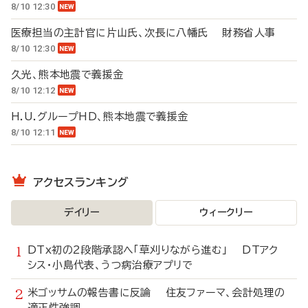
8/10 12:30
医療担当の主計官に片山氏、次長に八幡氏 財務省人事
8/10 12:30
久光、熊本地震で義援金
8/10 12:12
H.U.グループHD、熊本地震で義援金
8/10 12:11
アクセスランキング
デイリー
ウィークリー
DTx初の2段階承認へ「草刈りながら進む」 DTアク
シス・小島代表、うつ病治療アプリで
米ゴッサムの報告書に反論 住友ファーマ、会計処理の
適正性強調