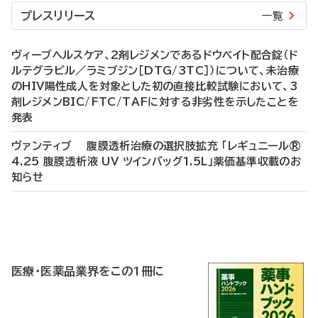
プレスリリース
一覧
ヴィーブヘルスケア、2剤レジメンであるドウベイト配合錠（ド
ルテグラビル／ラミブジン［DTG/3TC］）について、未治療
のHIV陽性成人を対象とした初の直接比較試験において、3
剤レジメンBIC/FTC/TAFに対する非劣性を示したことを
発表
ヴァンティブ 腹膜透析治療の選択肢拡充 「レギュニール®
4.25 腹膜透析液 UV ツインバッグ1.5L」薬価基準収載のお
知らせ
P
R
医療・医薬品業界をこの1冊に