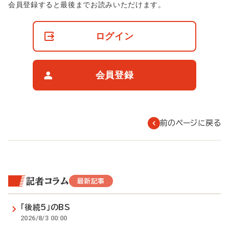
非
会員登録すると最後までお読みいただけます。
会
員
の
ログイン
閲
覧
制
限
会員登録
に
つ
い
て
前のページに戻る
記者コラム
最新記事
「後続5」のBS
2026/8/3 00:00