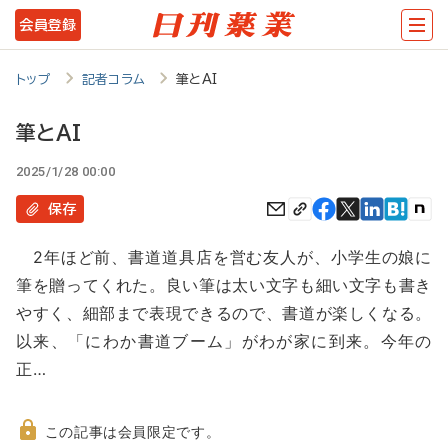
メ
会員登録
イ
ン
トップ
記者コラム
筆とAI
コ
筆とAI
ン
2025/1/28 00:00
テ
ン
保存
ツ
2年ほど前、書道道具店を営む友人が、小学生の娘に
に
筆を贈ってくれた。良い筆は太い文字も細い文字も書き
移
やすく、細部まで表現できるので、書道が楽しくなる。
動
以来、「にわか書道ブーム」がわが家に到来。今年の
正…
この記事は会員限定です。