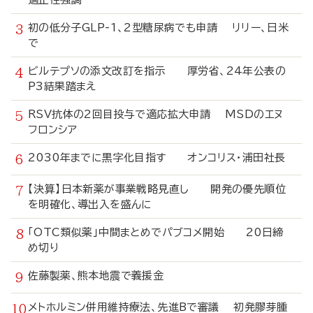
初の低分子GLP-1、2型糖尿病でも申請 リリー、日米
で
ビルテプソの添文改訂を指示 厚労省、24年公表の
P3結果踏まえ
RSV抗体の2回目投与で適応拡大申請 MSDのエヌ
フロンシア
2030年までに黒字化目指す オンコリス・浦田社長
【決算】日本新薬が事業戦略見直し 開発の優先順位
を明確化、導出入を盛んに
「OTC類似薬」中間まとめでパブコメ開始 20日締
め切り
佐藤製薬、熊本地震で義援金
メトホルミン併用維持療法、先進Bで審議 初発膠芽腫