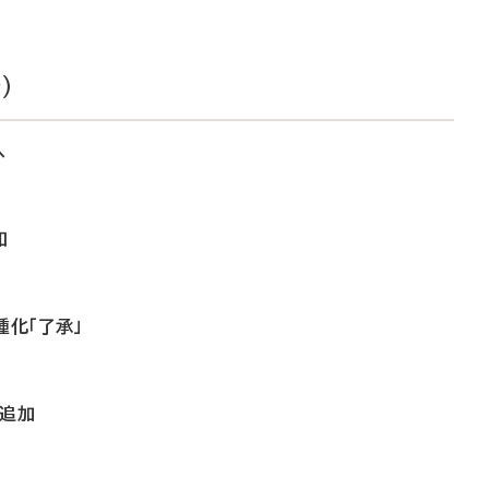
）
へ
知
種化「了承」
を追加