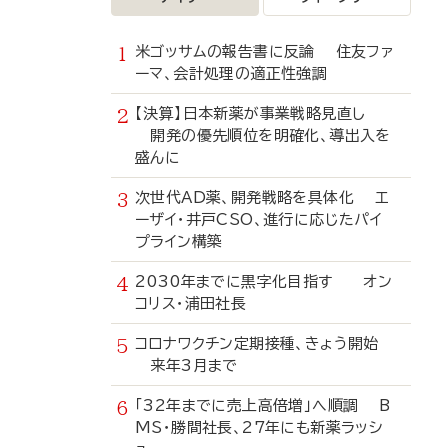
米ゴッサムの報告書に反論 住友ファ
ーマ、会計処理の適正性強調
【決算】日本新薬が事業戦略見直し
開発の優先順位を明確化、導出入を
盛んに
次世代AD薬、開発戦略を具体化 エ
ーザイ・井戸CSO、進行に応じたパイ
プライン構築
2030年までに黒字化目指す オン
コリス・浦田社長
コロナワクチン定期接種、きょう開始
来年3月まで
「32年までに売上高倍増」へ順調 B
MS・勝間社長、27年にも新薬ラッシ