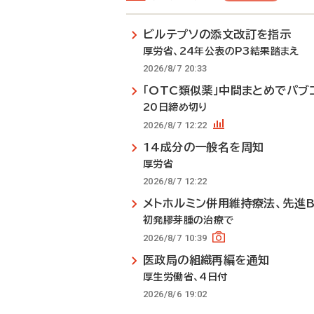
ビルテプソの添文改訂を指示
厚労省、24年公表のP3結果踏まえ
2026/8/7 20:33
「OTC類似薬」中間まとめでパブ
20日締め切り
2026/8/7 12:22
14成分の一般名を周知
厚労省
2026/8/7 12:22
メトホルミン併用維持療法、先進
初発膠芽腫の治療で
2026/8/7 10:39
医政局の組織再編を通知
厚生労働省、4日付
2026/8/6 19:02