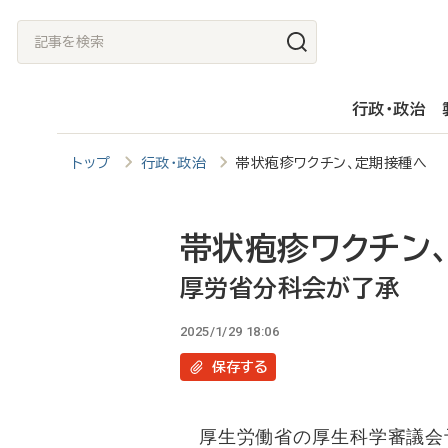
メ
記
イ
事
ン
を
行政・政治
コ
検
ン
索
トップ
行政・政治
帯状疱疹ワクチン、定期接種へ
テ
ン
ツ
帯状疱疹ワクチン
に
厚労省分科会が了承
移
2025/1/29 18:06
動
保存
する
厚生労働省の厚生科学審議会予