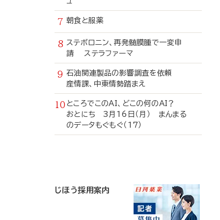
ュ
朝食と服薬
ステボロニン、再発髄膜腫で一変申
請 ステラファーマ
石油関連製品の影響調査を依頼
産情課、中東情勢踏まえ
ところでこのAI、どこの何のAI？
おとにち 3月16日（月） まんまる
のデータもぐもぐ（17）
寄
稿
じほう採用案内