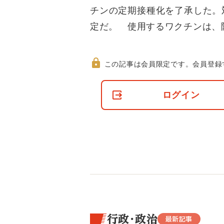
チンの定期接種化を了承した。
定だ。 使用するワクチンは、
この記事は会員限定です。
会員登録
非
会
ログイン
員
の
閲
覧
制
限
に
つ
い
て
行政・政治
最新記事