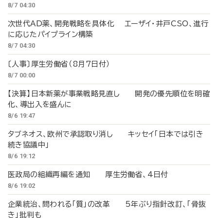
8/7 04:30
次世代AD薬、開発戦略を具体化 エーザイ・井戸CSO、進行
に応じたパイプライン構築
8/7 04:30
〔人事〕厚生労働省（8月7日付）
8/7 00:00
【決算】日本新薬が事業戦略見直し 開発の優先順位を明確
化、導出入を盛んに
8/6 19:47
タブネオス、欧州で承認取り消し キッセイ「日本では引き
続き協議中」
8/6 19:12
医政局の組織再編を通知 厚生労働省、4日付
8/6 19:02
企業統治、問われる「質」の改革 5年ぶり指針改訂、「骨抜
き」批判も