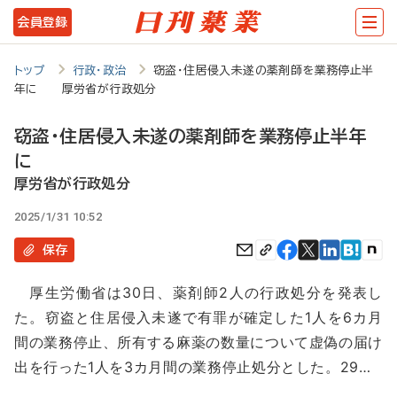
メ
会員登録
イ
ン
トップ
行政・政治
窃盗・住居侵入未遂の薬剤師を業務停止半
年に 厚労省が行政処分
コ
ン
窃盗・住居侵入未遂の薬剤師を業務停止半年
テ
に
ン
厚労省が行政処分
ツ
2025/1/31 10:52
に
保存
移
厚生労働省は30日、薬剤師2人の行政処分を発表し
動
た。窃盗と住居侵入未遂で有罪が確定した1人を6カ月
間の業務停止、所有する麻薬の数量について虚偽の届け
出を行った1人を3カ月間の業務停止処分とした。29…