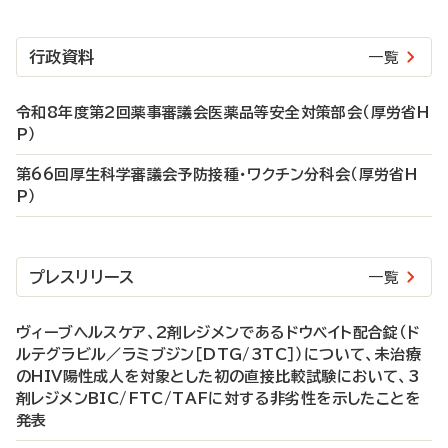
行政資料
一覧
令和8年度第2回薬事審議会医薬品等安全対策部会（厚労省H
P）
第66回厚生科学審議会予防接種・ワクチン分科会（厚労省H
P）
プレスリリース
一覧
ヴィーブヘルスケア、2剤レジメンであるドウベイト配合錠（ド
ルテグラビル／ラミブジン［DTG/3TC］）について、未治療
のHIV陽性成人を対象とした初の直接比較試験において、3
剤レジメンBIC/FTC/TAFに対する非劣性を示したことを
発表