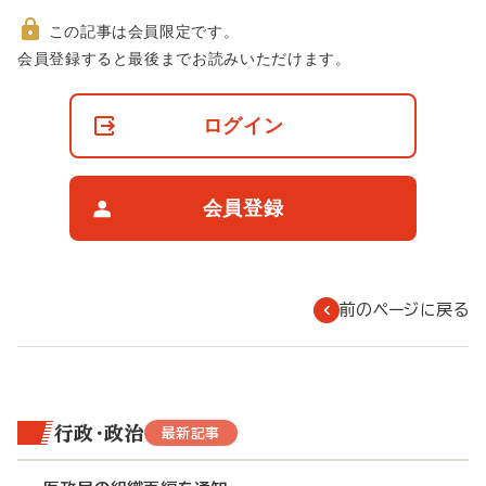
この記事は会員限定です。
非
会員登録すると最後までお読みいただけます。
会
員
の
ログイン
閲
覧
制
限
会員登録
に
つ
い
て
前のページに戻る
行政・政治
最新記事