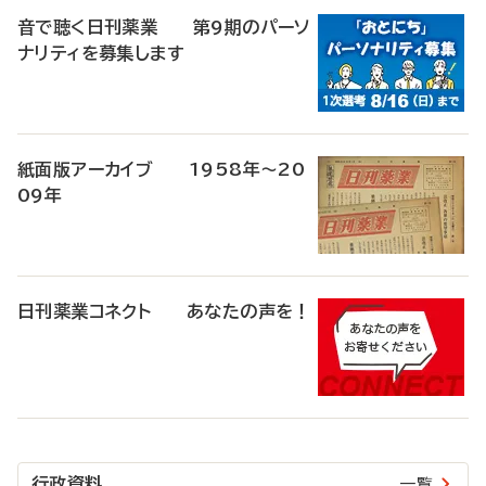
音で聴く日刊薬業 第9期のパーソ
ナリティを募集します
紙面版アーカイブ 1958年～20
09年
日刊薬業コネクト あなたの声を！
行政資料
一覧