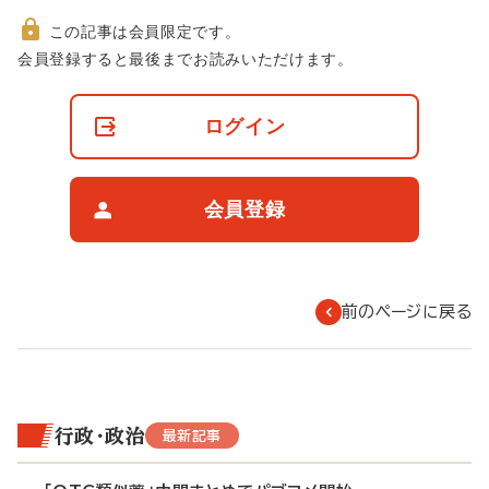
この記事は会員限定です。
非
会員登録すると最後までお読みいただけます。
会
員
の
ログイン
閲
覧
制
限
会員登録
に
つ
い
て
前のページに戻る
行政・政治
最新記事