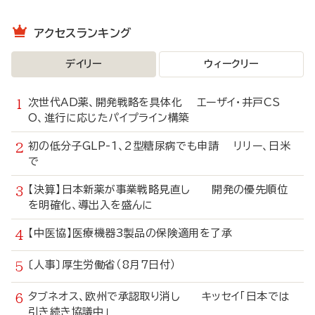
アクセスランキング
デイリー
ウィークリー
次世代AD薬、開発戦略を具体化 エーザイ・井戸CS
O、進行に応じたパイプライン構築
初の低分子GLP-1、2型糖尿病でも申請 リリー、日米
で
【決算】日本新薬が事業戦略見直し 開発の優先順位
を明確化、導出入を盛んに
【中医協】医療機器3製品の保険適用を了承
〔人事〕厚生労働省（8月7日付）
タブネオス、欧州で承認取り消し キッセイ「日本では
引き続き協議中」