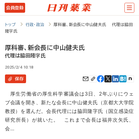
メ
会員登録
イ
ン
トップ
行政・政治
厚科審、新会長に中山健夫氏 代理は脇田
隆字氏
コ
ン
厚科審、新会長に中山健夫氏
テ
代理は脇田隆字氏
ン
2025/2/4 10:18
ツ
保存
に
厚生労働省の厚生科学審議会は3日、2年ぶりにウェ
移
ブ会議を開き、新たな会長に中山健夫氏（京都大大学院
動
教授）を選んだ。会長代理には脇田隆字氏（国立感染症
研究所長）が就いた。 これまで会長は福井次矢氏、
会…