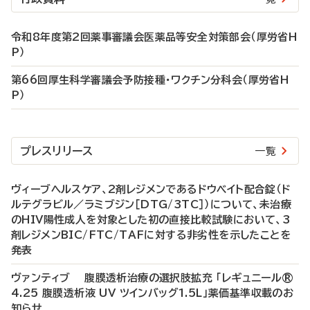
令和8年度第2回薬事審議会医薬品等安全対策部会（厚労省H
P）
第66回厚生科学審議会予防接種・ワクチン分科会（厚労省H
P）
プレスリリース
一覧
ヴィーブヘルスケア、2剤レジメンであるドウベイト配合錠（ド
ルテグラビル／ラミブジン［DTG/3TC］）について、未治療
のHIV陽性成人を対象とした初の直接比較試験において、3
剤レジメンBIC/FTC/TAFに対する非劣性を示したことを
発表
ヴァンティブ 腹膜透析治療の選択肢拡充 「レギュニール®
4.25 腹膜透析液 UV ツインバッグ1.5L」薬価基準収載のお
知らせ