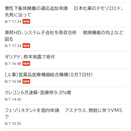
悪性下垂体腺腫の適応追加申請 日本化薬のテモゾロミド、
先発に沿って
8/7 17:24
東邦HD、システム子会社を吸収合併 開発機能の向上など
図る
8/7 17:24
ギリアド、熊本地震で寄付
8/7 16:08
〔人事〕医薬品医療機器総合機構（8月7日付）
8/7 16:08
クレコン6月速報・医療用9.0％増
8/7 14:42
フェゾリネタントを国内申請 アステラス、閉経に伴うVMS
で
8/7 13:55