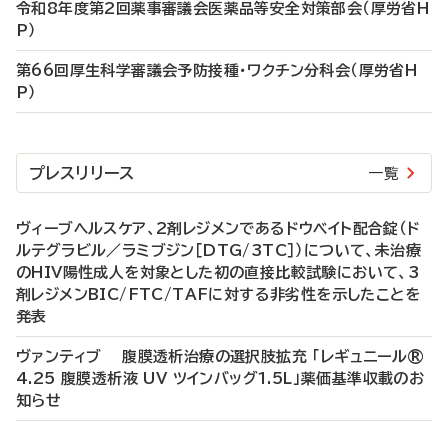
令和8年度第2回薬事審議会医薬品等安全対策部会（厚労省H
P）
第66回厚生科学審議会予防接種・ワクチン分科会（厚労省H
P）
プレスリリース
一覧
ヴィーブヘルスケア、2剤レジメンであるドウベイト配合錠（ド
ルテグラビル／ラミブジン［DTG/3TC］）について、未治療
のHIV陽性成人を対象とした初の直接比較試験において、3
剤レジメンBIC/FTC/TAFに対する非劣性を示したことを
発表
ヴァンティブ 腹膜透析治療の選択肢拡充 「レギュニール®
4.25 腹膜透析液 UV ツインバッグ1.5L」薬価基準収載のお
知らせ