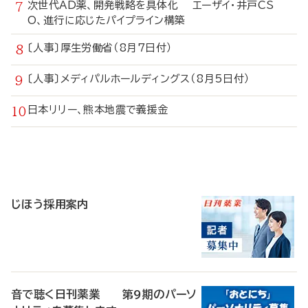
次世代AD薬、開発戦略を具体化 エーザイ・井戸CS
O、進行に応じたパイプライン構築
〔人事〕厚生労働省（8月7日付）
〔人事〕メディパルホールディングス（8月5日付）
日本リリー、熊本地震で義援金
寄
稿
じほう採用案内
音で聴く日刊薬業 第9期のパーソ