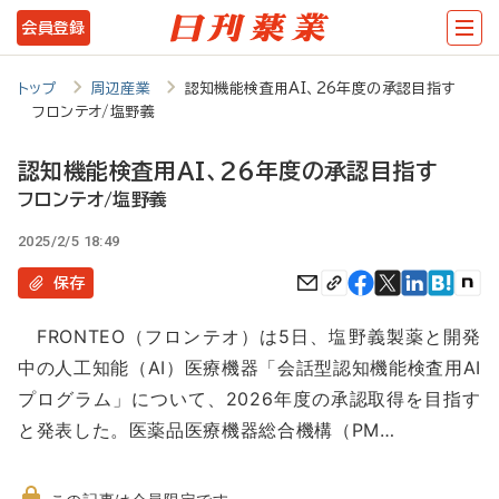
メ
会員登録
イ
ン
トップ
周辺産業
認知機能検査用AI、26年度の承認目指す
フロンテオ/塩野義
コ
ン
認知機能検査用AI、26年度の承認目指す
テ
フロンテオ/塩野義
ン
2025/2/5 18:49
ツ
保存
に
FRONTEO（フロンテオ）は5日、塩野義製薬と開発
移
中の人工知能（AI）医療機器「会話型認知機能検査用AI
動
プログラム」について、2026年度の承認取得を目指す
と発表した。医薬品医療機器総合機構（PM…