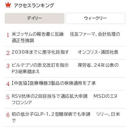
アクセスランキング
デイリー
ウィークリー
米ゴッサムの報告書に反論 住友ファーマ、会計処理の
適正性強調
2030年までに黒字化目指す オンコリス・浦田社長
ビルテプソの添文改訂を指示 厚労省、24年公表の
P3結果踏まえ
【中医協】医療機器3製品の保険適用を了承
RSV抗体の2回目投与で適応拡大申請 MSDのエヌ
フロンシア
初の低分子GLP-1、2型糖尿病でも申請 リリー、日米
で