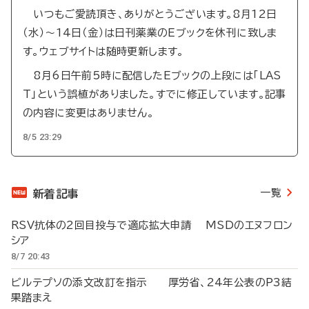
いつもご愛読頂き、ありがとうございます。8月12日
（水）～14日（金）は日刊薬業のEブックを休刊に致しま
す。ウェブサイトは随時更新します。
8月6日午前5時に配信したEブックの上段には「LAS
T」という誤植がありました。すでに修正しています。記事
の内容に変更はありません。
8/5 23:29
一覧
新着記事
RSV抗体の2回目投与で適応拡大申請 MSDのエヌフロン
シア
8/7 20:43
ビルテプソの添文改訂を指示 厚労省、24年公表のP3結
果踏まえ