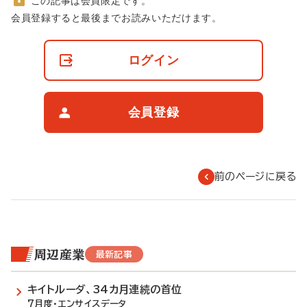
この記事は会員限定です。
非
会員登録すると最後までお読みいただけます。
会
員
の
ログイン
閲
覧
制
限
会員登録
に
つ
い
て
前のページに戻る
周辺産業
最新記事
キイトルーダ、34カ月連続の首位
7月度・エンサイスデータ