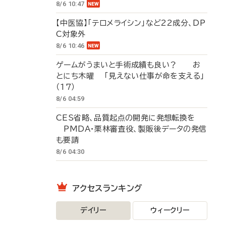
8/6 10:47
【中医協】「テロメライシン」など22成分、DP
C対象外
8/6 10:46
ゲームがうまいと手術成績も良い？ お
とにち木曜 「見えない仕事が命を支える」
（17）
8/6 04:59
CES省略、品質起点の開発に発想転換を
PMDA・栗林審査役、製販後データの発信
も要請
8/6 04:30
アクセスランキング
デイリー
ウィークリー