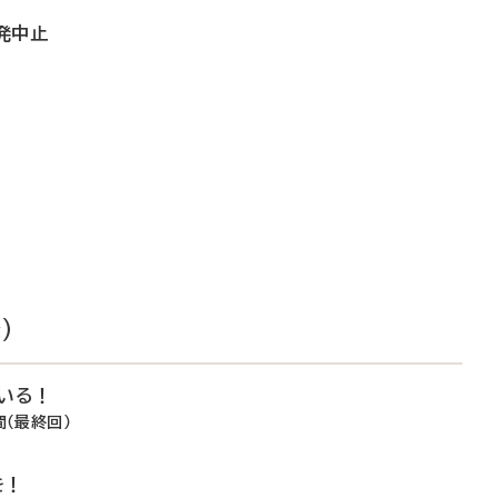
発中止
）
ている！
間（最終回）
を！