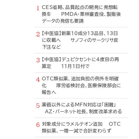
CES省略、品質起点の開発に発想転
換を PMDA・栗林審査役、製販後
データの発信も要請
【中医協】新薬10成分13品目、13日
に収載へ サノフィのサークリサ皮
下注など
【中医協】デュピクセントに4度目の再
算定 11月1日付で
OTC類似薬、追加負担の例外を明確
化 厚労省検討会、医療保険部会に
報告へ
薬価以外によるMFN対応は「困難」
AZ・バーネット社長、制度改革求める
対象成分にラメルテオン追加 OTC
類似薬、一増一減で合計変わらず