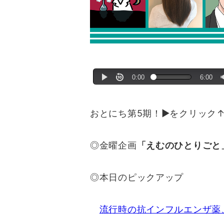
おとにち第5期！▶をクリック
◎金曜企画
「えむのひとりご
◎本日のピックアップ
流行時の抗インフルエンザ薬