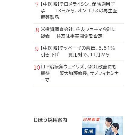
【中医協】テロメライシン、保険適用了
承 13日から、オンコリスの再生医
療等製品
米投資調査会社、住友ファーマ会計に
疑義 住友は事実関係を否定
【中医協】テッペーザの薬価、5.51％
引き下げ 費用対で、11月から
ITP治療薬ウェイリズ、QOL改善にも
期待 阪大加藤教授、サノフィセミナ
ーで
寄
稿
じほう採用案内