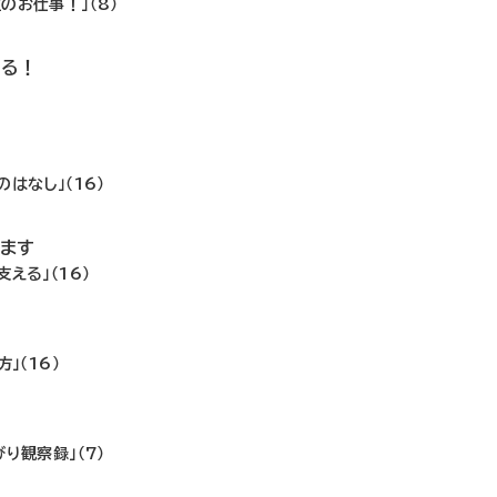
のお仕事！」（8）
いる！
はなし」（16）
ます
える」（16）
！
」（16）
り観察録」（7）