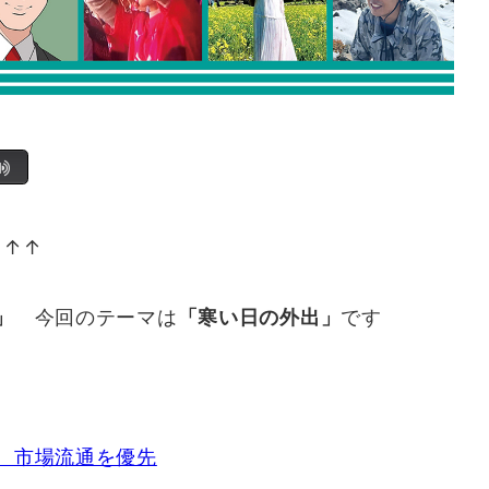
↑↑↑
と」
今回のテーマは
「寒い日の外出」
です
、市場流通を優先