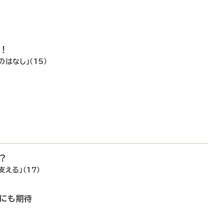
で！
はなし」（15）
？
える」（17）
善にも期待