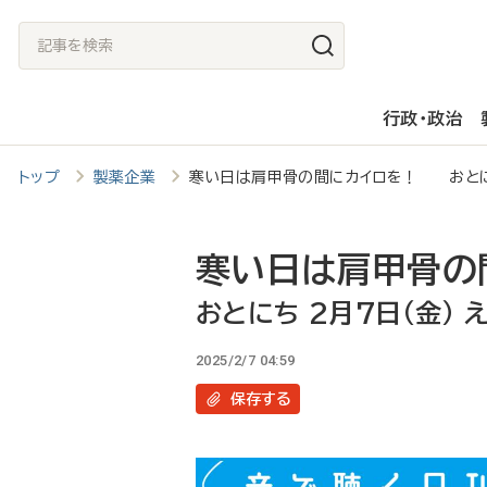
メ
記
イ
事
ン
を
行政・政治
コ
検
ン
索
トップ
製薬企業
寒い日は肩甲骨の間にカイロを！ おとにち 
テ
ン
ツ
寒い日は肩甲骨の
に
おとにち 2月7日（金） 
移
2025/2/7 04:59
動
保存
する