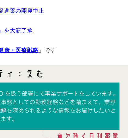
促進薬の開発中止
」を大筋了承
健康・医療戦略
」
です