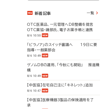
一覧
新着記事
OTC医薬品、一元管理へDB整備を提言
OTC薬協・磯部氏、電子お薬手帳と連携
8/6 10:50
「ビラノア」のスイッチ審議へ 19日に要
指導・一般薬部会
8/6 10:49
ゲノムDBの運用、「今秋にも開始」 推進機
構
8/6 10:49
【中医協】在宅自己注に「キネレット」追加
8/6 10:47
【中医協】医療機器3製品の保険適用を了
承