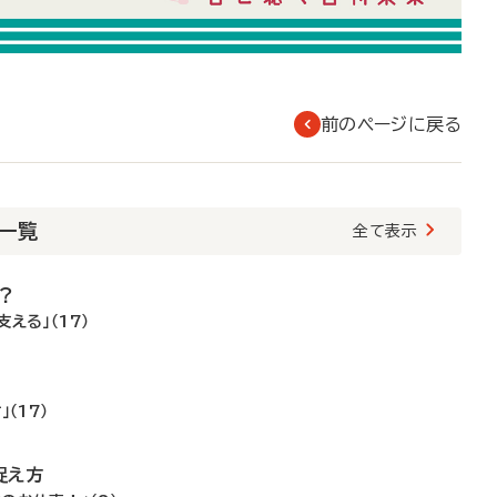
前のページに戻る
載一覧
全て表示
？
える」（17）
！
（17）
捉え方