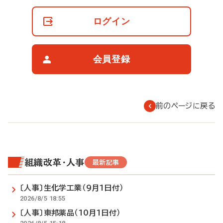
員
の
ログイン
閲
覧
制
限
会員登録
に
つ
い
て
前のページに戻る
組織改革・人事
最新記事
〔人事〕生化学工業（9月1日付）
2026/8/5 18:55
〔人事〕東邦薬品（10月1日付）