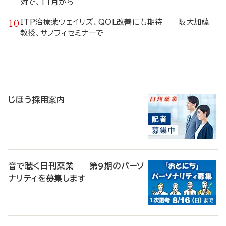
対で、11月から
ITP治療薬ウェイリズ、QOL改善にも期待 阪大加藤
教授、サノフィセミナーで
寄
稿
じほう採用案内
音で聴く日刊薬業 第9期のパーソ
ナリティを募集します