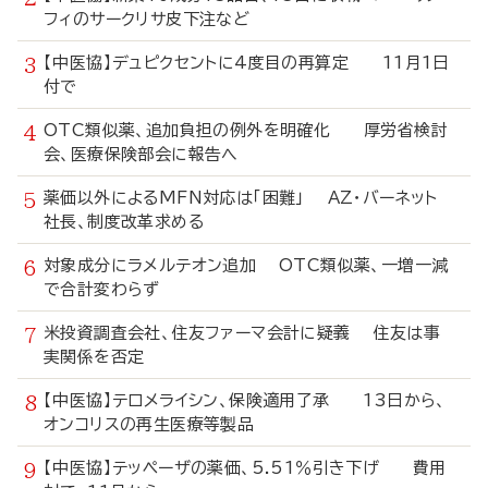
フィのサークリサ皮下注など
【中医協】デュピクセントに4度目の再算定 11月1日
付で
OTC類似薬、追加負担の例外を明確化 厚労省検討
会、医療保険部会に報告へ
薬価以外によるMFN対応は「困難」 AZ・バーネット
社長、制度改革求める
対象成分にラメルテオン追加 OTC類似薬、一増一減
で合計変わらず
米投資調査会社、住友ファーマ会計に疑義 住友は事
実関係を否定
【中医協】テロメライシン、保険適用了承 13日から、
オンコリスの再生医療等製品
【中医協】テッペーザの薬価、5.51％引き下げ 費用