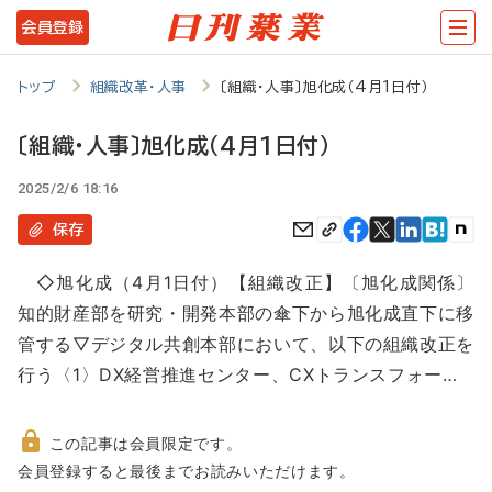
メ
会員登録
イ
ン
トップ
組織改革・人事
〔組織・人事〕旭化成（4月1日付）
コ
〔組織・人事〕旭化成（4月1日付）
ン
2025/2/6 18:16
テ
ン
保存
ツ
◇旭化成（4月1日付）【組織改正】〔旭化成関係〕
に
知的財産部を研究・開発本部の傘下から旭化成直下に移
移
管する▽デジタル共創本部において、以下の組織改正を
動
行う〈1〉DX経営推進センター、CXトランスフォー…
この記事は会員限定です。
非
会員登録すると最後までお読みいただけます。
会