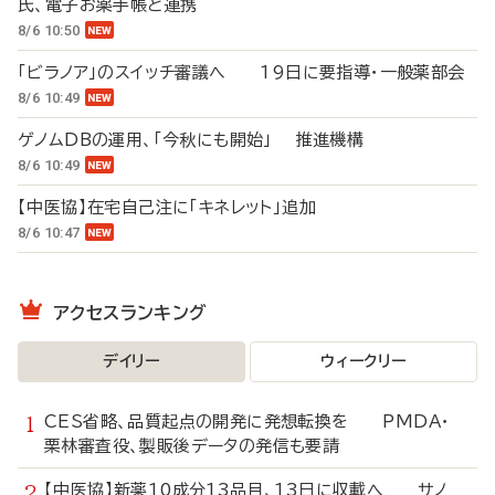
氏、電子お薬手帳と連携
8/6 10:50
「ビラノア」のスイッチ審議へ 19日に要指導・一般薬部会
8/6 10:49
ゲノムDBの運用、「今秋にも開始」 推進機構
8/6 10:49
【中医協】在宅自己注に「キネレット」追加
8/6 10:47
アクセスランキング
デイリー
ウィークリー
CES省略、品質起点の開発に発想転換を PMDA・
栗林審査役、製販後データの発信も要請
【中医協】新薬10成分13品目、13日に収載へ サノ