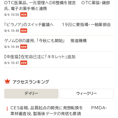
OTC医薬品、一元管理へDB整備を提言 OTC薬協・磯部
氏、電子お薬手帳と連携
8/6 10:50
「ビラノア」のスイッチ審議へ 19日に要指導・一般薬部会
8/6 10:49
ゲノムDBの運用、「今秋にも開始」 推進機構
8/6 10:49
【中医協】在宅自己注に「キネレット」追加
8/6 10:47
アクセスランキング
デイリー
ウィークリー
CES省略、品質起点の開発に発想転換を PMDA・
栗林審査役、製販後データの発信も要請