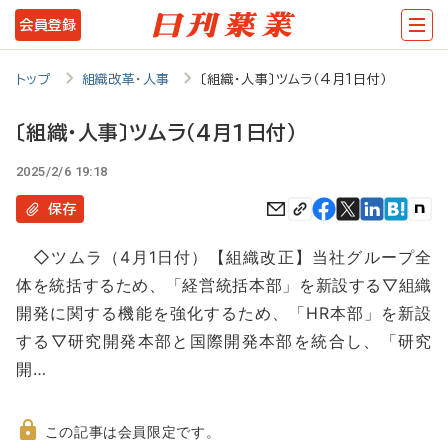
メ
会員登録
イ
ン
トップ
組織改革・人事
〔組織・人事〕ツムラ（4月1日付）
コ
〔組織・人事〕ツムラ（4月1日付）
ン
2025/2/6 19:18
テ
ン
保存
ツ
◇ツムラ（4月1日付）【組織改正】当社グループ全
に
体を統括するため、「経営統括本部」を新設する▽組織
移
開発に関する機能を強化するため、「HR本部」を新設
動
する▽研究開発本部と国際開発本部を統合し、「研究
開…
この記事は会員限定です。