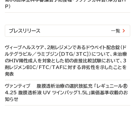
P）
プレスリリース
一覧
ヴィーブヘルスケア、2剤レジメンであるドウベイト配合錠（ド
ルテグラビル／ラミブジン［DTG/3TC］）について、未治療
のHIV陽性成人を対象とした初の直接比較試験において、3
剤レジメンBIC/FTC/TAFに対する非劣性を示したことを
発表
ヴァンティブ 腹膜透析治療の選択肢拡充 「レギュニール®
4.25 腹膜透析液 UV ツインバッグ1.5L」薬価基準収載のお
知らせ
P
R