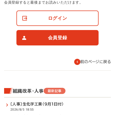
非
会員登録すると最後までお読みいただけます。
会
員
の
ログイン
閲
覧
制
限
会員登録
に
つ
い
て
前のページに戻る
組織改革・人事
最新記事
〔人事〕生化学工業（9月1日付）
2026/8/5 18:55