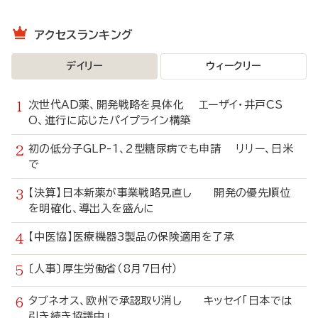
アクセスランキング
デイリー
ウィークリー
次世代AD薬、開発戦略を具体化 エーザイ・井戸CS
O、進行に応じたパイプライン構築
初の低分子GLP-1、2型糖尿病でも申請 リリー、日米
で
【決算】日本新薬が事業戦略見直し 開発の優先順位
を明確化、導出入を盛んに
【中医協】医療機器3製品の保険適用を了承
〔人事〕厚生労働省（8月7日付）
タブネオス、欧州で承認取り消し キッセイ「日本では
引き続き協議中」