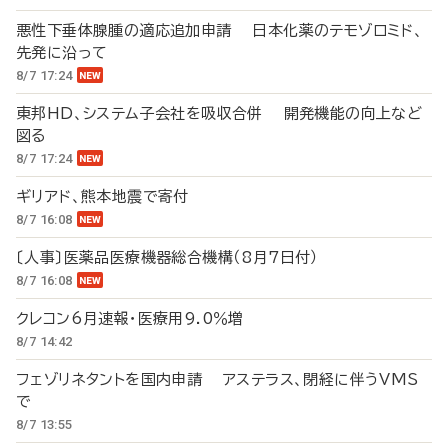
悪性下垂体腺腫の適応追加申請 日本化薬のテモゾロミド、
先発に沿って
8/7 17:24
東邦HD、システム子会社を吸収合併 開発機能の向上など
図る
8/7 17:24
ギリアド、熊本地震で寄付
8/7 16:08
〔人事〕医薬品医療機器総合機構（8月7日付）
8/7 16:08
クレコン6月速報・医療用9.0％増
8/7 14:42
フェゾリネタントを国内申請 アステラス、閉経に伴うVMS
で
8/7 13:55