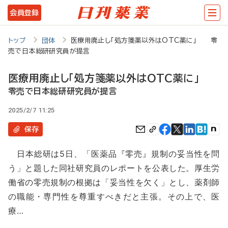
メ
会員登録
イ
ン
トップ
団体
医療用廃止し「処方箋薬以外はOTC薬に」 零
売で日本総研研究員が提言
コ
ン
医療用廃止し「処方箋薬以外はOTC薬に」
テ
零売で日本総研研究員が提言
ン
2025/2/7 11:25
ツ
保存
に
日本総研は5日、「医薬品『零売』規制の妥当性を問
移
う」と題した同社研究員のレポートを公表した。厚生労
動
働省の零売規制の根拠は「妥当性を欠く」とし、薬剤師
の職能・専門性を尊重すべきだと主張。その上で、医
療…