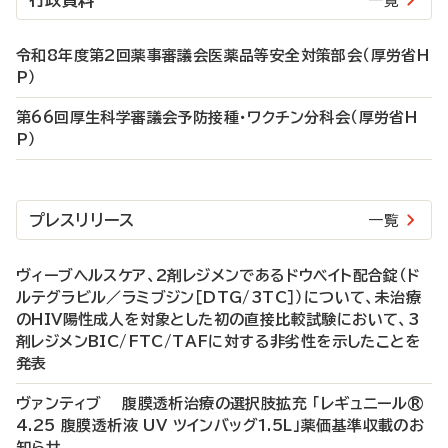
行政資料
一覧
令和8年度第2回薬事審議会医薬品等安全対策部会（厚労省H
P）
第66回厚生科学審議会予防接種・ワクチン分科会（厚労省H
P）
プレスリリース
一覧
ヴィーブヘルスケア、2剤レジメンであるドウベイト配合錠（ド
ルテグラビル／ラミブジン［DTG/3TC］）について、未治療
のHIV陽性成人を対象とした初の直接比較試験において、3
剤レジメンBIC/FTC/TAFに対する非劣性を示したことを
発表
ヴァンティブ 腹膜透析治療の選択肢拡充 「レギュニール®
4.25 腹膜透析液 UV ツインバッグ1.5L」薬価基準収載のお
知らせ