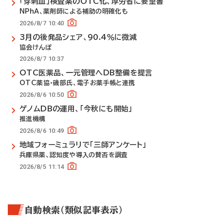
「穿刺血」検査薬のOTC化、厚労省に要望書
NPhA、薬剤師による補助の明確化も
2026/8/7 10:40
3月の後発品シェア、90.4％に微減
協会けんぽ
2026/8/7 10:37
OTC医薬品、一元管理へDB整備を提言
OTC薬協・磯部氏、電子お薬手帳と連携
2026/8/6 10:50
ゲノムDBの運用、「今秋にも開始」
推進機構
2026/8/6 10:49
地域フォーミュラリで「三師アンケート」
兵庫県薬、認知度や導入の賛否を調査
2026/8/5 11:14
自動検索（類似記事表示）