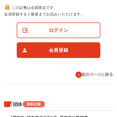
この記事は会員限定です。
非
会員登録すると最後までお読みいただけます。
会
員
の
ログイン
閲
覧
制
限
会員登録
に
つ
い
て
前のページに戻る
団体
最新記事