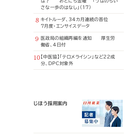
は？ おとにち金曜 「うぱのちい
さな一歩のはなし」（17）
キイトルーダ、34カ月連続の首位
7月度・エンサイスデータ
医政局の組織再編を通知 厚生労
働省、4日付
【中医協】「テロメライシン」など22成
分、DPC対象外
寄
稿
じほう採用案内