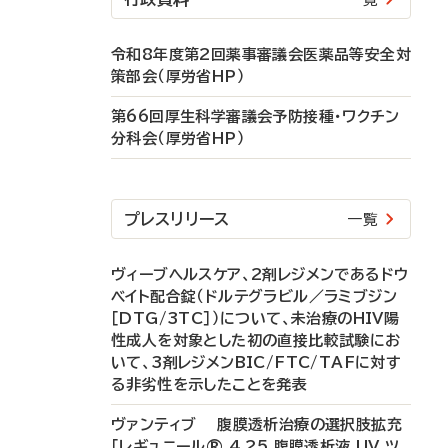
令和8年度第2回薬事審議会医薬品等安全対
策部会（厚労省HP）
第66回厚生科学審議会予防接種・ワクチン
分科会（厚労省HP）
プレスリリース
一覧
ヴィーブヘルスケア、2剤レジメンであるドウ
ベイト配合錠（ドルテグラビル／ラミブジン
［DTG/3TC］）について、未治療のHIV陽
性成人を対象とした初の直接比較試験にお
いて、3剤レジメンBIC/FTC/TAFに対す
る非劣性を示したことを発表
ヴァンティブ 腹膜透析治療の選択肢拡充
「レギュニール® 4.25 腹膜透析液 UV ツ