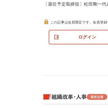
〔退任予定取締役〕松田剛一代
この記事は会員限定です。
会員登録
非
会
ログイン
員
の
閲
覧
制
限
に
つ
い
て
組織改革・人事
最新記事