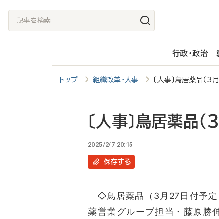
メ
記
イ
事
ン
を
行政・政治
コ
検
ン
索
トップ
組織改革・人事
〔人事〕鳥居薬品（3
テ
ン
ツ
〔人事〕鳥居薬品（
に
2025/2/7 20:15
移
保存
する
動
◇鳥居薬品（3月27日付予定
薬営業グループ担当・藤原勝