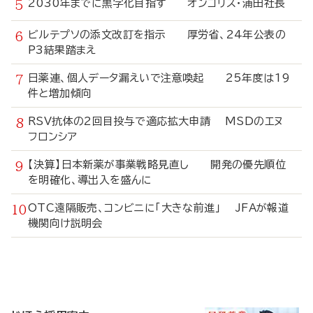
2030年までに黒字化目指す オンコリス・浦田社長
ビルテプソの添文改訂を指示 厚労省、24年公表の
P3結果踏まえ
日薬連、個人データ漏えいで注意喚起 25年度は19
件と増加傾向
RSV抗体の2回目投与で適応拡大申請 MSDのエヌ
フロンシア
【決算】日本新薬が事業戦略見直し 開発の優先順位
を明確化、導出入を盛んに
OTC遠隔販売、コンビニに「大きな前進」 JFAが報道
機関向け説明会
寄
稿