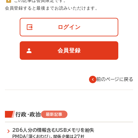
この記事は会員限定です。
非
会員登録すると最後までお読みいただけます。
会
員
の
ログイン
閲
覧
制
限
会員登録
に
つ
い
て
前のページに戻る
行政・政治
最新記事
286人分の情報含むUSBメモリを紛失
PMDA「深くおわび」、関係企業は27社