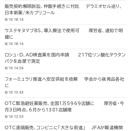
販売契約解除訴訟、仲裁手続きに付託 デラミオセル巡り、
日本新薬/米カプリコール
8/10 18:16
ウステキヌマブBS、導入療法で使用可 厚労省、通知で明
確に
8/10 18:16
ロシュ・D、AD検査薬を国内申請 217位リン酸化タウタン
パクを血漿で測定
8/10 14:26
フォーミュラリ推進へ安定供給を依頼 学会から後発品各社
に
8/10 13:43
OTC緊急避妊薬販売、全国1万5969店舗に 厚労省・今
月3日時点、6月から1381店舗増
8/10 12:33
OTC遠隔販売、コンビニに「大きな前進」 JFAが報道機関