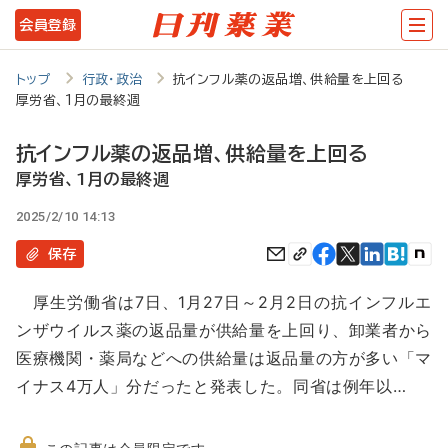
メ
会員登録
イ
ン
トップ
行政・政治
抗インフル薬の返品増、供給量を上回る
厚労省、1月の最終週
コ
ン
抗インフル薬の返品増、供給量を上回る
テ
厚労省、1月の最終週
ン
2025/2/10 14:13
ツ
保存
に
厚生労働省は7日、1月27日～2月2日の抗インフルエ
移
ンザウイルス薬の返品量が供給量を上回り、卸業者から
動
医療機関・薬局などへの供給量は返品量の方が多い「マ
イナス4万人」分だったと発表した。同省は例年以…