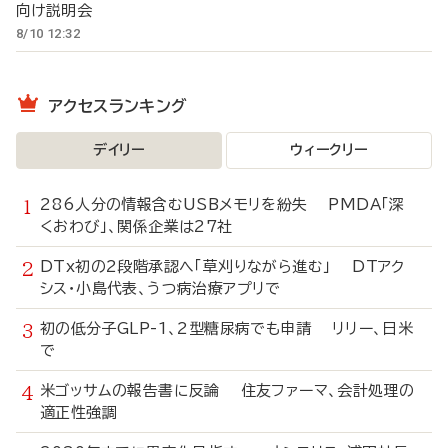
向け説明会
8/10 12:32
アクセスランキング
デイリー
ウィークリー
286人分の情報含むUSBメモリを紛失 PMDA「深
くおわび」、関係企業は27社
DTx初の2段階承認へ「草刈りながら進む」 DTアク
シス・小島代表、うつ病治療アプリで
初の低分子GLP-1、2型糖尿病でも申請 リリー、日米
で
米ゴッサムの報告書に反論 住友ファーマ、会計処理の
適正性強調