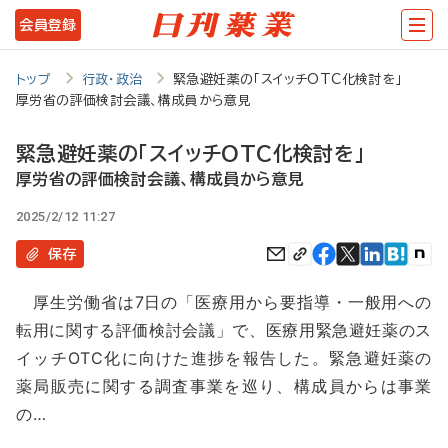
メ
会員登録
イ
ン
トップ
行政・政治
緊急避妊薬の「スイッチOTC化検討を」
厚労省の評価検討会議、構成員から意見
コ
ン
緊急避妊薬の「スイッチOTC化検討を」
テ
厚労省の評価検討会議、構成員から意見
ン
2025/2/12 11:27
ツ
保存
に
厚生労働省は7日の「医療用から要指導・一般用への
移
転用に関する評価検討会議」で、医療用緊急避妊薬のス
動
イッチOTC化に向けた進捗を報告した。緊急避妊薬の
薬局販売に関する調査事業を巡り、構成員からは事業
の…