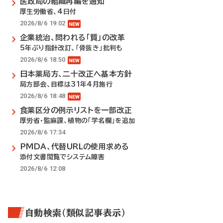
医政局の組織再編を通知
厚生労働省、4日付
2026/8/6 19:02
企業統治、問われる「質」の改革
5年ぶり指針改訂、「骨抜き」批判も
2026/8/6 18:50
日本薬局方、二十改正へ基本方針
局方部会、目標は31年4月施行
2026/8/6 18:48
食薬区分の例示リストを一部改正
厚労省・監麻課、植物の「学名欄」を追加
2026/8/6 17:34
PMDA、代替URLの使用求める
添付文書閲覧でシステム障害
2026/8/6 12:08
自動検索（類似記事表示）