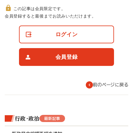
この記事は会員限定です。
非
会員登録すると最後までお読みいただけます。
会
員
の
ログイン
閲
覧
制
限
会員登録
に
つ
い
て
前のページに戻る
行政・政治
最新記事