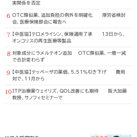
実関係を否定
OTC類似薬、追加負担の例外を明確化 厚労省検討
会、医療保険部会に報告へ
【中医協】テロメライシン、保険適用了承 13日から、
オンコリスの再生医療等製品
対象成分にラメルテオン追加 OTC類似薬、一増一減
で合計変わらず
【中医協】テッペーザの薬価、5.51％引き下げ 費用
対で、11月から
ITP治療薬ウェイリズ、QOL改善にも期待 阪大加藤
教授、サノフィセミナーで
寄
稿