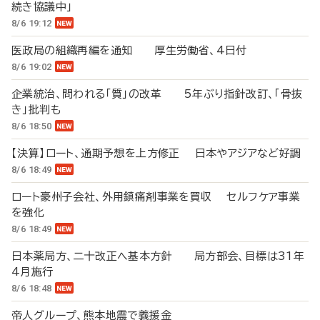
続き協議中」
8/6 19:12
医政局の組織再編を通知 厚生労働省、4日付
8/6 19:02
企業統治、問われる「質」の改革 5年ぶり指針改訂、「骨抜
き」批判も
8/6 18:50
【決算】ロート、通期予想を上方修正 日本やアジアなど好調
8/6 18:49
ロート豪州子会社、外用鎮痛剤事業を買収 セルフケア事業
を強化
8/6 18:49
日本薬局方、二十改正へ基本方針 局方部会、目標は31年
4月施行
8/6 18:48
帝人グループ、熊本地震で義援金