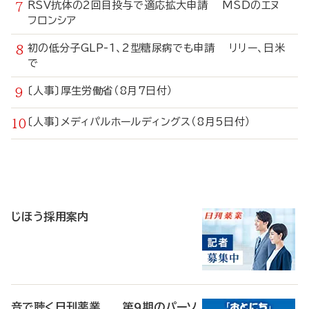
RSV抗体の2回目投与で適応拡大申請 MSDのエヌ
フロンシア
初の低分子GLP-1、2型糖尿病でも申請 リリー、日米
で
〔人事〕厚生労働省（8月7日付）
〔人事〕メディパルホールディングス（8月5日付）
寄
稿
じほう採用案内
音で聴く日刊薬業 第9期のパーソ