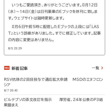
いつもご愛読頂き、ありがとうございます。8月12日
（水）～14日（金）は日刊薬業のEブックを休刊に致しま
す。ウェブサイトは随時更新します。
8月6日午前5時に配信したEブックの上段には「LAS
T」という誤植がありました。すでに修正しています。記事
の内容に変更はありません。
8/5 23:29
一覧
新着記事
RSV抗体の2回目投与で適応拡大申請 MSDのエヌフロン
シア
8/7 20:43
ビルテプソの添文改訂を指示 厚労省、24年公表のP3結
果踏まえ