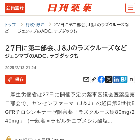
メ
会員登録
イ
ン
トップ
行政・政治
27日に第二部会、J＆Jのラズクルーズな
ど ジェンマブのADC、テブダックも
コ
ン
27日に第二部会、J＆Jのラズクルーズなど
テ
ジェンマブのADC、テブダックも
ン
2025/2/13 21:24
ツ
保存
に
厚生労働省は27日に開催予定の薬事審議会医薬品第
移
二部会で、ヤンセンファーマ（J＆J）の経口第3世代E
動
GFRチロシンキナーゼ阻害薬「ラズクルーズ錠80mg/2
40mg」（一般名＝ラゼルチニブメシル酸塩…