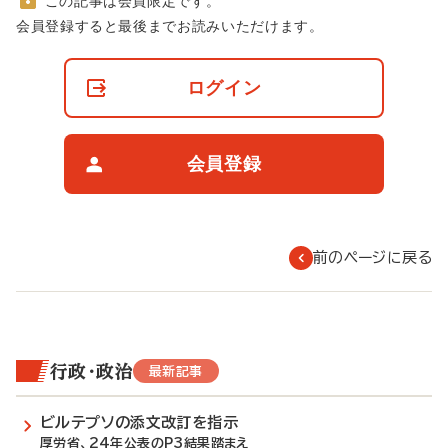
この記事は会員限定です。
非
会員登録すると最後までお読みいただけます。
会
員
の
ログイン
閲
覧
制
限
会員登録
に
つ
い
て
前のページに戻る
行政・政治
最新記事
ビルテプソの添文改訂を指示
厚労省、24年公表のP3結果踏まえ