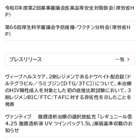
令和8年度第2回薬事審議会医薬品等安全対策部会（厚労省H
P）
第66回厚生科学審議会予防接種・ワクチン分科会（厚労省H
P）
プレスリリース
一覧
ヴィーブヘルスケア、2剤レジメンであるドウベイト配合錠（ド
ルテグラビル／ラミブジン［DTG/3TC］）について、未治療
のHIV陽性成人を対象とした初の直接比較試験において、3
剤レジメンBIC/FTC/TAFに対する非劣性を示したことを
発表
ヴァンティブ 腹膜透析治療の選択肢拡充 「レギュニール®
4.25 腹膜透析液 UV ツインバッグ1.5L」薬価基準収載のお
知らせ