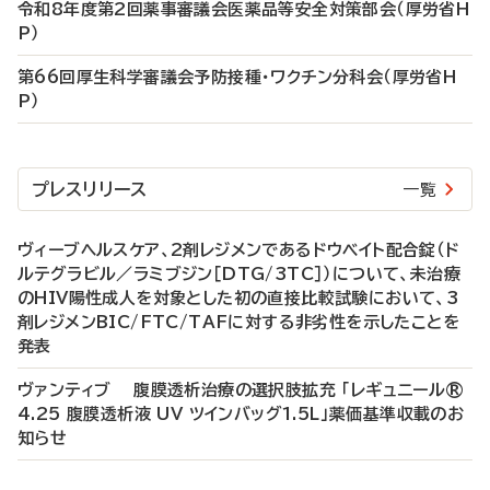
令和8年度第2回薬事審議会医薬品等安全対策部会（厚労省H
P）
第66回厚生科学審議会予防接種・ワクチン分科会（厚労省H
P）
プレスリリース
一覧
ヴィーブヘルスケア、2剤レジメンであるドウベイト配合錠（ド
ルテグラビル／ラミブジン［DTG/3TC］）について、未治療
のHIV陽性成人を対象とした初の直接比較試験において、3
剤レジメンBIC/FTC/TAFに対する非劣性を示したことを
発表
ヴァンティブ 腹膜透析治療の選択肢拡充 「レギュニール®
4.25 腹膜透析液 UV ツインバッグ1.5L」薬価基準収載のお
知らせ