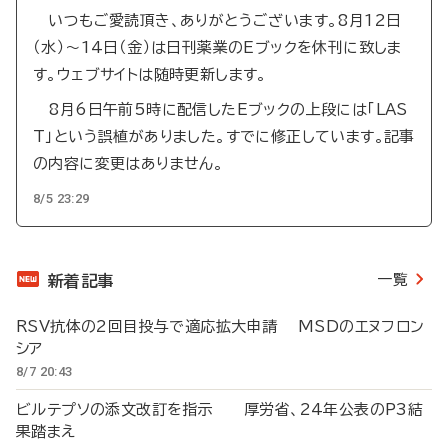
いつもご愛読頂き、ありがとうございます。8月12日
（水）～14日（金）は日刊薬業のEブックを休刊に致しま
す。ウェブサイトは随時更新します。
8月6日午前5時に配信したEブックの上段には「LAS
T」という誤植がありました。すでに修正しています。記事
の内容に変更はありません。
8/5 23:29
一覧
新着記事
RSV抗体の2回目投与で適応拡大申請 MSDのエヌフロン
シア
8/7 20:43
ビルテプソの添文改訂を指示 厚労省、24年公表のP3結
果踏まえ