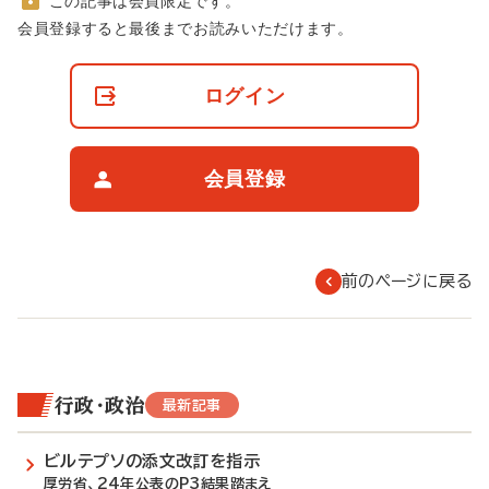
この記事は会員限定です。
非
会員登録すると最後までお読みいただけます。
会
員
の
ログイン
閲
覧
制
限
会員登録
に
つ
い
て
前のページに戻る
行政・政治
最新記事
ビルテプソの添文改訂を指示
厚労省、24年公表のP3結果踏まえ