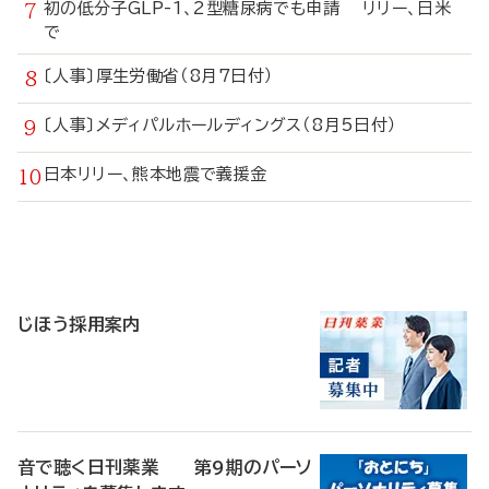
初の低分子GLP-1、2型糖尿病でも申請 リリー、日米
で
〔人事〕厚生労働省（8月7日付）
〔人事〕メディパルホールディングス（8月5日付）
日本リリー、熊本地震で義援金
寄
稿
じほう採用案内
音で聴く日刊薬業 第9期のパーソ