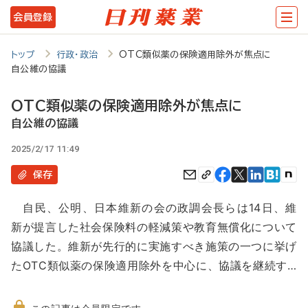
メ
会員登録
イ
ン
トップ
行政・政治
OTC類似薬の保険適用除外が焦点に
自公維の協議
コ
ン
OTC類似薬の保険適用除外が焦点に
テ
自公維の協議
ン
2025/2/17 11:49
ツ
保存
に
自民、公明、日本維新の会の政調会長らは14日、維
移
新が提言した社会保険料の軽減策や教育無償化について
動
協議した。維新が先行的に実施すべき施策の一つに挙げ
たOTC類似薬の保険適用除外を中心に、協議を継続す…