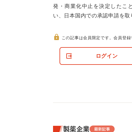
発・商業化中止を決定したこと
い、日本国内での承認申請を取
この記事は会員限定です。
会員登録
非
会
ログイン
員
の
閲
覧
制
限
に
つ
い
て
製薬企業
最新記事