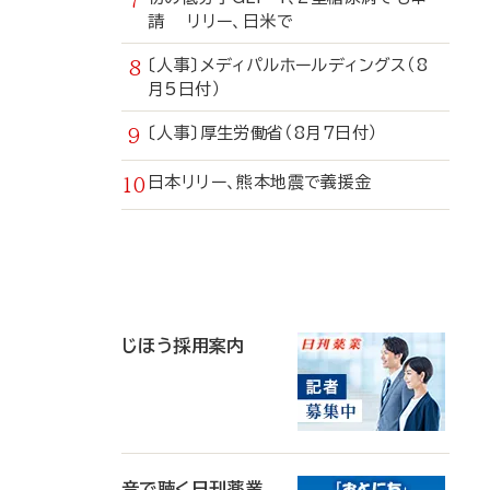
請 リリー、日米で
〔人事〕メディパルホールディングス（8
月5日付）
〔人事〕厚生労働省（8月7日付）
日本リリー、熊本地震で義援金
寄
稿
じほう採用案内
音で聴く日刊薬業