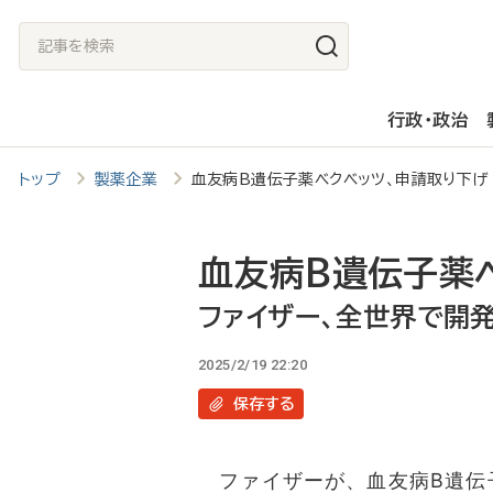
メ
記
イ
事
ン
を
行政・政治
コ
検
ン
索
トップ
製薬企業
血友病B遺伝子薬ベクベッツ、申請取り下
テ
ン
ツ
血友病B遺伝子薬
に
ファイザー、全世界で開
移
2025/2/19 22:20
動
保存
する
ファイザーが、血友病B遺伝