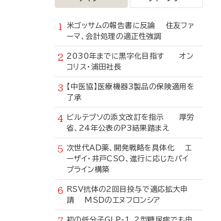
米ゴッサムの報告書に反論 住友ファ
ーマ、会計処理の適正性強調
2030年までに黒字化目指す オン
コリス・浦田社長
【中医協】医療機器3製品の保険適用を
了承
ビルテプソの添文改訂を指示 厚労
省、24年公表のP3結果踏まえ
次世代AD薬、開発戦略を具体化 エ
ーザイ・井戸CSO、進行に応じたパイ
プライン構築
RSV抗体の2回目投与で適応拡大申
請 MSDのエヌフロンシア
初の低分子GLP-1、2型糖尿病でも申