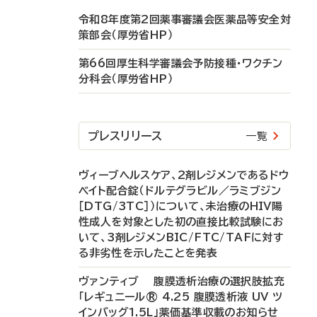
令和8年度第2回薬事審議会医薬品等安全対
策部会（厚労省HP）
第66回厚生科学審議会予防接種・ワクチン
分科会（厚労省HP）
プレスリリース
一覧
ヴィーブヘルスケア、2剤レジメンであるドウ
ベイト配合錠（ドルテグラビル／ラミブジン
［DTG/3TC］）について、未治療のHIV陽
性成人を対象とした初の直接比較試験にお
いて、3剤レジメンBIC/FTC/TAFに対す
る非劣性を示したことを発表
ヴァンティブ 腹膜透析治療の選択肢拡充
「レギュニール® 4.25 腹膜透析液 UV ツ
インバッグ1.5L」薬価基準収載のお知らせ