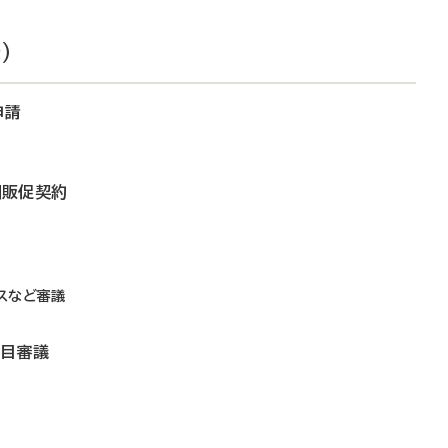
）
申請
同販促契約
スなど審議
品目審議