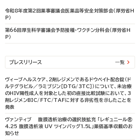
令和8年度第2回薬事審議会医薬品等安全対策部会（厚労省H
P）
第66回厚生科学審議会予防接種・ワクチン分科会（厚労省H
P）
プレスリリース
一覧
ヴィーブヘルスケア、2剤レジメンであるドウベイト配合錠（ド
ルテグラビル／ラミブジン［DTG/3TC］）について、未治療
のHIV陽性成人を対象とした初の直接比較試験において、3
剤レジメンBIC/FTC/TAFに対する非劣性を示したことを
発表
ヴァンティブ 腹膜透析治療の選択肢拡充 「レギュニール®
4.25 腹膜透析液 UV ツインバッグ1.5L」薬価基準収載のお
知らせ