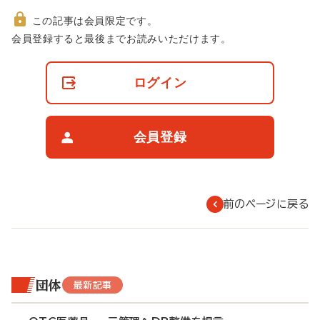
この記事は会員限定です。
非
会員登録すると最後までお読みいただけます。
会
員
の
ログイン
閲
覧
制
限
会員登録
に
つ
い
て
前のページに戻る
団体
最新記事