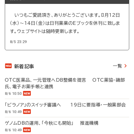
いつもご愛読頂き、ありがとうございます。8月12日
（水）～14日（金）は日刊薬業のEブックを休刊に致しま
す。ウェブサイトは随時更新します。
8/5 23:29
一覧
新着記事
OTC医薬品、一元管理へDB整備を提言 OTC薬協・磯部
氏、電子お薬手帳と連携
8/6 10:50
「ビラノア」のスイッチ審議へ 19日に要指導・一般薬部会
8/6 10:49
ゲノムDBの運用、「今秋にも開始」 推進機構
8/6 10:49