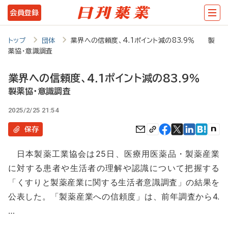
メ
会員登録
イ
ン
トップ
団体
業界への信頼度、4.1ポイント減の83.9％ 製
薬協・意識調査
コ
ン
業界への信頼度、4.1ポイント減の83.9％
テ
製薬協・意識調査
ン
2025/2/25 21:54
ツ
保存
に
日本製薬工業協会は25日、医療用医薬品・製薬産業
移
に対する患者や生活者の理解や認識について把握する
動
「くすりと製薬産業に関する生活者意識調査」の結果を
公表した。「製薬産業への信頼度」は、前年調査から4.
…