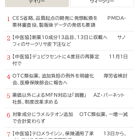
デイリー
ウィークリー
CES省略、品質起点の開発に発想転換を PMDA・
栗林審査役、製販後データの発信も要請
【中医協】新薬10成分13品目、13日に収載へ サノ
フィのサークリサ皮下注など
【中医協】デュピクセントに4度目の再算定 11月1日
付で
OTC類似薬、追加負担の例外を明確化 厚労省検討
会、医療保険部会に報告へ
薬価以外によるMFN対応は「困難」 AZ・バーネット
社長、制度改革求める
対象成分にラメルテオン追加 OTC類似薬、一増一減
で合計変わらず
【中医協】テロメライシン、保険適用了承 13日から、