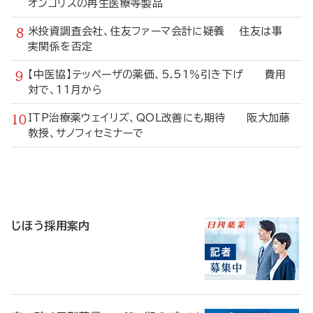
オンコリスの再生医療等製品
米投資調査会社、住友ファーマ会計に疑義 住友は事
実関係を否定
【中医協】テッペーザの薬価、5.51％引き下げ 費用
対で、11月から
ITP治療薬ウェイリズ、QOL改善にも期待 阪大加藤
教授、サノフィセミナーで
寄
稿
じほう採用案内