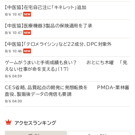
【中医協】在宅自己注に「キネレット」追加
8/6 10:47
【中医協】医療機器3製品の保険適用を了承
8/6 10:47
【中医協】「テロメライシン」など22成分、DPC対象外
8/6 10:46
ゲームがうまいと手術成績も良い？ おとにち木曜 「見
えない仕事が命を支える」（17）
8/6 04:59
CES省略、品質起点の開発に発想転換を PMDA・栗林審
査役、製販後データの発信も要請
8/6 04:30
アクセスランキング