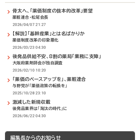
骨太へ、「薬価制度の抜本的改革」要望
薬粧連合・松尾会長
2026/04/07 21:27
【解説】「基幹産業」とは名ばかりか
薬価制度改革の印象悪化
2026/03/23 04:30
後発品供給不安、8割の薬局「業務に支障」
大阪府薬剤師会が独自調査
2026/02/10 10:20
「薬価のベースアップを」、薬粧連合
与野党が「薬価政策の転換を」
2025/10/28 23:10
激減した新規収載
後発品業界は「淘汰の時代」に
2026/06/22 04:30
編集長からのお知らせ