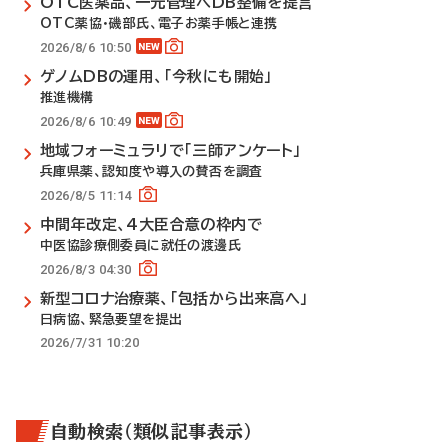
OTC医薬品、一元管理へDB整備を提言
OTC薬協・磯部氏、電子お薬手帳と連携
2026/8/6 10:50
ゲノムDBの運用、「今秋にも開始」
推進機構
2026/8/6 10:49
地域フォーミュラリで「三師アンケート」
兵庫県薬、認知度や導入の賛否を調査
2026/8/5 11:14
中間年改定、4大臣合意の枠内で
中医協診療側委員に就任の渡邊氏
2026/8/3 04:30
新型コロナ治療薬、「包括から出来高へ」
日病協、緊急要望を提出
2026/7/31 10:20
自動検索（類似記事表示）