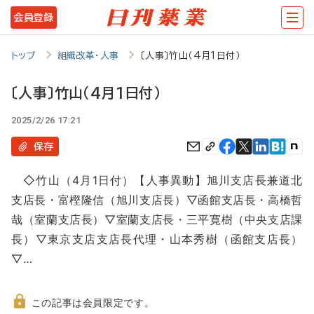
メ
会員登録
イ
ン
トップ
組織改革・人事
〔人事〕竹山（4月1日付）
コ
〔人事〕竹山（4月1日付）
ン
2025/2/26 17:21
テ
ン
保存
ツ
◇竹山（4月1日付）【人事異動】旭川支店長兼道北
に
支店長・富樫隆信（旭川支店長）▽函館支店長・高橋哲
移
哉（室蘭支店長）▽室蘭支店長・三平寛樹（中央支店課
動
長）▽東京支店支店長代理・山本秀樹（函館支店長）
▽…
この記事は会員限定です。