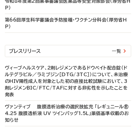
令和8年度第2回薬事審議会医薬品等安全対策部会（厚労省H
P）
第66回厚生科学審議会予防接種・ワクチン分科会（厚労省H
P）
プレスリリース
一覧
ヴィーブヘルスケア、2剤レジメンであるドウベイト配合錠（ド
ルテグラビル／ラミブジン［DTG/3TC］）について、未治療
のHIV陽性成人を対象とした初の直接比較試験において、3
剤レジメンBIC/FTC/TAFに対する非劣性を示したことを
発表
ヴァンティブ 腹膜透析治療の選択肢拡充 「レギュニール®
4.25 腹膜透析液 UV ツインバッグ1.5L」薬価基準収載のお
知らせ