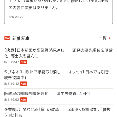
T」という誤植がありました。すでに修正しています。記事
の内容に変更はありません。
8/5 23:29
一覧
新着記事
【決算】日本新薬が事業戦略見直し 開発の優先順位を明確
化、導出入を盛んに
8/6 19:47
タブネオス、欧州で承認取り消し キッセイ「日本では引き
続き協議中」
8/6 19:12
医政局の組織再編を通知 厚生労働省、4日付
8/6 19:02
企業統治、問われる「質」の改革 5年ぶり指針改訂、「骨抜
き」批判も