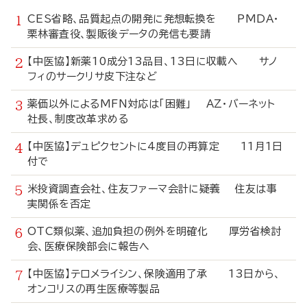
CES省略、品質起点の開発に発想転換を PMDA・
栗林審査役、製販後データの発信も要請
【中医協】新薬10成分13品目、13日に収載へ サノ
フィのサークリサ皮下注など
薬価以外によるMFN対応は「困難」 AZ・バーネット
社長、制度改革求める
【中医協】デュピクセントに4度目の再算定 11月1日
付で
米投資調査会社、住友ファーマ会計に疑義 住友は事
実関係を否定
OTC類似薬、追加負担の例外を明確化 厚労省検討
会、医療保険部会に報告へ
【中医協】テロメライシン、保険適用了承 13日から、
オンコリスの再生医療等製品