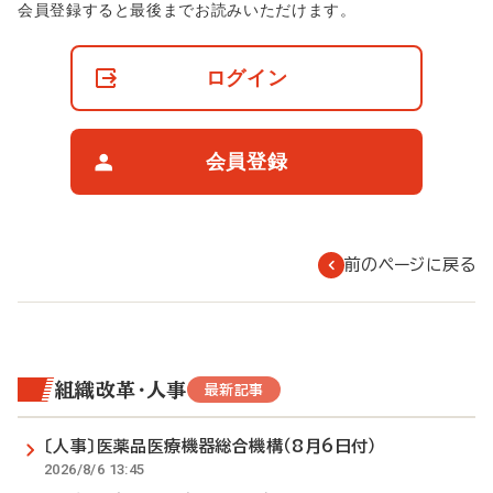
非
会員登録すると最後までお読みいただけます。
会
員
の
ログイン
閲
覧
制
限
会員登録
に
つ
い
て
前のページに戻る
組織改革・人事
最新記事
〔人事〕医薬品医療機器総合機構（8月6日付）
2026/8/6 13:45