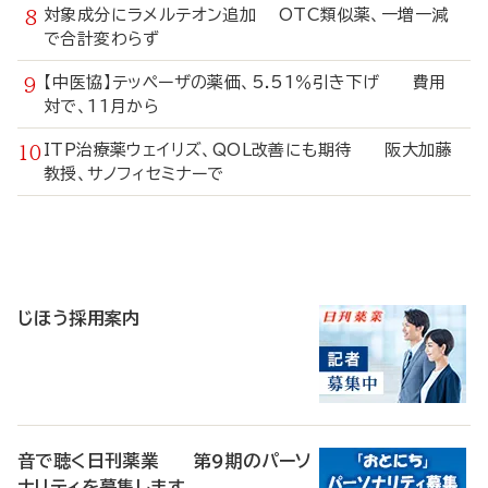
対象成分にラメルテオン追加 OTC類似薬、一増一減
で合計変わらず
【中医協】テッペーザの薬価、5.51％引き下げ 費用
対で、11月から
ITP治療薬ウェイリズ、QOL改善にも期待 阪大加藤
教授、サノフィセミナーで
寄
稿
じほう採用案内
音で聴く日刊薬業 第9期のパーソ
ナリティを募集します