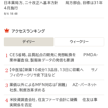
日本薬局方、二十改正へ基本方針 局方部会、目標は31年
4月施行
8/6 18:48
アクセスランキング
デイリー
ウィークリー
CES省略、品質起点の開発に発想転換を PMDA・
栗林審査役、製販後データの発信も要請
【中医協】新薬10成分13品目、13日に収載へ サノ
フィのサークリサ皮下注など
薬価以外によるMFN対応は「困難」 AZ・バーネット
社長、制度改革求める
米投資調査会社、住友ファーマ会計に疑義 住友は事
実関係を否定