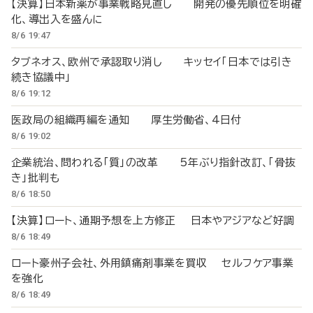
【決算】日本新薬が事業戦略見直し 開発の優先順位を明確
化、導出入を盛んに
8/6 19:47
タブネオス、欧州で承認取り消し キッセイ「日本では引き
続き協議中」
8/6 19:12
医政局の組織再編を通知 厚生労働省、4日付
8/6 19:02
企業統治、問われる「質」の改革 5年ぶり指針改訂、「骨抜
き」批判も
8/6 18:50
【決算】ロート、通期予想を上方修正 日本やアジアなど好調
8/6 18:49
ロート豪州子会社、外用鎮痛剤事業を買収 セルフケア事業
を強化
8/6 18:49