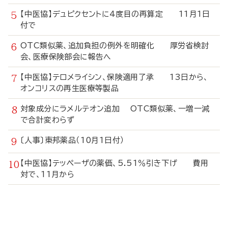
【中医協】デュピクセントに4度目の再算定 11月1日
付で
OTC類似薬、追加負担の例外を明確化 厚労省検討
会、医療保険部会に報告へ
【中医協】テロメライシン、保険適用了承 13日から、
オンコリスの再生医療等製品
対象成分にラメルテオン追加 OTC類似薬、一増一減
で合計変わらず
〔人事〕東邦薬品（10月1日付）
【中医協】テッペーザの薬価、5.51％引き下げ 費用
対で、11月から
寄
稿