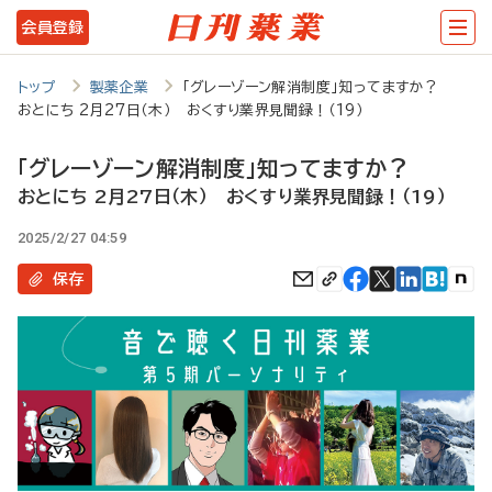
メ
会員登録
イ
ン
トップ
製薬企業
「グレーゾーン解消制度」知ってますか？
おとにち 2月27日（木） おくすり業界見聞録！（19）
コ
ン
「グレーゾーン解消制度」知ってますか？
テ
おとにち 2月27日（木） おくすり業界見聞録！（19）
ン
2025/2/27 04:59
ツ
保存
に
移
動