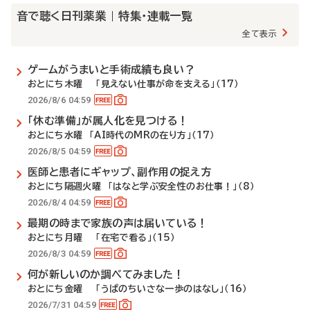
音で聴く日刊薬業 | 特集・連載一覧
全て表示
ゲームがうまいと手術成績も良い？
おとにち木曜 「見えない仕事が命を支える」（17）
2026/8/6 04:59
「休む準備」が属人化を見つける！
おとにち水曜 「AI時代のMRの在り方」（17）
2026/8/5 04:59
医師と患者にギャップ、副作用の捉え方
おとにち隔週火曜 「はなと学ぶ安全性のお仕事！」（8）
2026/8/4 04:59
最期の時まで家族の声は届いている！
おとにち月曜 「在宅で看る」（15）
2026/8/3 04:59
何が新しいのか調べてみました！
おとにち金曜 「うぱのちいさな一歩のはなし」（16）
2026/7/31 04:59