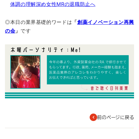
体調の理解深め女性MRの退職防止へ
◎本日の業界基礎的ワードは
「
創薬イノベーション再興
の会
」
です
前のページに戻る