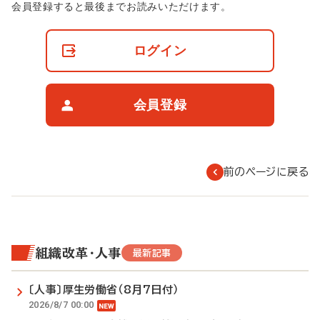
非
会員登録すると最後までお読みいただけます。
会
員
の
ログイン
閲
覧
制
限
会員登録
に
つ
い
て
前のページに戻る
組織改革・人事
最新記事
〔人事〕厚生労働省（8月7日付）
2026/8/7 00:00