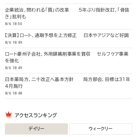
企業統治、問われる「質」の改革 5年ぶり指針改訂、「骨抜
き」批判も
8/6 18:50
【決算】ロート、通期予想を上方修正 日本やアジアなど好調
8/6 18:49
ロート豪州子会社、外用鎮痛剤事業を買収 セルフケア事業
を強化
8/6 18:49
日本薬局方、二十改正へ基本方針 局方部会、目標は31年
4月施行
8/6 18:48
アクセスランキング
デイリー
ウィークリー