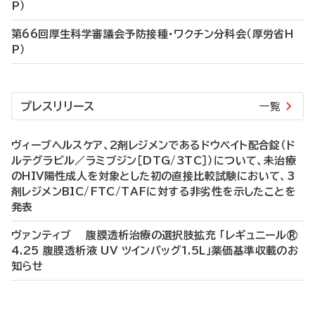
P）
第66回厚生科学審議会予防接種・ワクチン分科会（厚労省H
P）
プレスリリース
一覧
ヴィーブヘルスケア、2剤レジメンであるドウベイト配合錠（ド
ルテグラビル／ラミブジン［DTG/3TC］）について、未治療
のHIV陽性成人を対象とした初の直接比較試験において、3
剤レジメンBIC/FTC/TAFに対する非劣性を示したことを
発表
ヴァンティブ 腹膜透析治療の選択肢拡充 「レギュニール®
4.25 腹膜透析液 UV ツインバッグ1.5L」薬価基準収載のお
知らせ