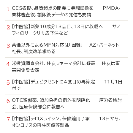
CES省略、品質起点の開発に発想転換を PMDA・
栗林審査役、製販後データの発信も要請
【中医協】新薬10成分13品目、13日に収載へ サノ
フィのサークリサ皮下注など
薬価以外によるMFN対応は「困難」 AZ・バーネット
社長、制度改革求める
米投資調査会社、住友ファーマ会計に疑義 住友は事
実関係を否定
【中医協】デュピクセントに4度目の再算定 11月1日
付で
OTC類似薬、追加負担の例外を明確化 厚労省検討
会、医療保険部会に報告へ
【中医協】テロメライシン、保険適用了承 13日から、
オンコリスの再生医療等製品