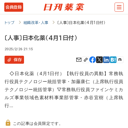
メ
会員登録
イ
ン
トップ
組織改革・人事
〔人事〕日本化薬（4月1日付）
コ
〔人事〕日本化薬（4月1日付）
ン
2025/2/26 21:15
テ
ン
保存
ツ
◇日本化薬（4月1日付）【執行役員の異動】常務執
に
行役員テクノロジー統括管掌・加藤康仁（上席執行役員
移
テクノロジー統括管掌）▽常務執行役員ファインケミカ
動
ルズ事業領域色素材料事業部管掌・赤谷宜樹（上席執
行…
この記事は会員限定です。