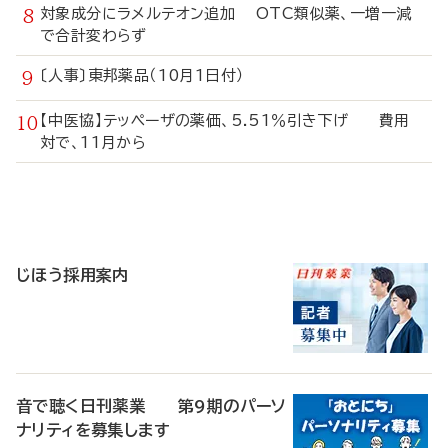
対象成分にラメルテオン追加 OTC類似薬、一増一減
で合計変わらず
〔人事〕東邦薬品（10月1日付）
【中医協】テッペーザの薬価、5.51％引き下げ 費用
対で、11月から
寄
稿
じほう採用案内
音で聴く日刊薬業 第9期のパーソ
ナリティを募集します