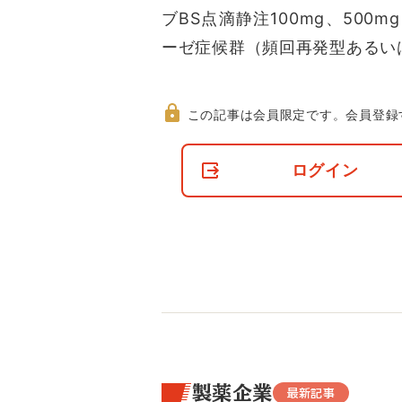
ブBS点滴静注100mg、500
ーゼ症候群（頻回再発型あるい
この記事は会員限定です。
会員登録
非
会
ログイン
員
の
閲
覧
制
限
に
つ
い
て
製薬企業
最新記事