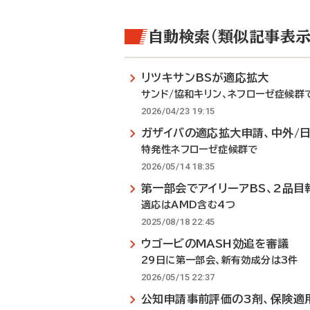
自動検索（類似記事表示
リツキサンBSが適応拡大
サンド/協和キリン、ネフローゼ症候群
2026/04/23 19:15
ガザイバの適応拡大申請、中外/
特発性ネフローゼ症候群で
2026/05/14 18:35
第一部会でアイリーアBS、2品目
適応はAMD含む4つ
2025/08/18 22:45
ウゴービのMASH効追を審議
29日に第一部会、新有効成分は3件
2026/05/15 22:37
公知申請事前評価の3剤、保険適