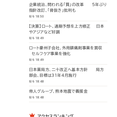
企業統治、問われる「質」の改革 5年ぶり
指針改訂、「骨抜き」批判も
8/6 18:50
【決算】ロート、通期予想を上方修正 日本
やアジアなど好調
8/6 18:49
ロート豪州子会社、外用鎮痛剤事業を買収
セルフケア事業を強化
8/6 18:49
日本薬局方、二十改正へ基本方針 局方
部会、目標は31年4月施行
8/6 18:48
帝人グループ、熊本地震で義援金
8/6 18:48
アクセスランキング