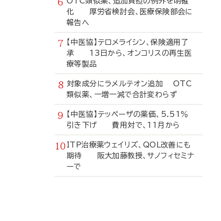
OTC類似薬、追加負担の例外を明確
化 厚労省検討会、医療保険部会に
報告へ
【中医協】テロメライシン、保険適用了
承 13日から、オンコリスの再生医
療等製品
対象成分にラメルテオン追加 OTC
類似薬、一増一減で合計変わらず
【中医協】テッペーザの薬価、5.51％
引き下げ 費用対で、11月から
ITP治療薬ウェイリズ、QOL改善にも
期待 阪大加藤教授、サノフィセミナ
ーで
寄
稿