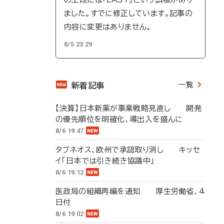
ました。すでに修正しています。記事の
内容に変更はありません。
8/5 23:29
一覧
新着記事
【決算】日本新薬が事業戦略見直し 開発
の優先順位を明確化、導出入を盛んに
8/6 19:47
タブネオス、欧州で承認取り消し キッセ
イ「日本では引き続き協議中」
8/6 19:12
医政局の組織再編を通知 厚生労働省、4
日付
8/6 19:02