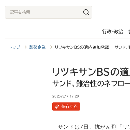
メ
記
イ
事
ン
を
行政・政治
コ
検
ン
索
トップ
製薬企業
リツキサンBSの適応追加承認 サンド
テ
ン
ツ
リツキサンBSの
に
サンド、難治性のネフロ
移
2025/3/7 17:20
動
保存
する
サンドは7日、抗がん剤「リ