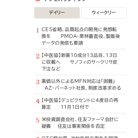
デイリー
ウィークリー
CES省略、品質起点の開発に発想転
換を PMDA・栗林審査役、製販後
データの発信も要請
【中医協】新薬10成分13品目、13日
に収載へ サノフィのサークリサ皮
下注など
薬価以外によるMFN対応は「困難」
AZ・バーネット社長、制度改革求める
【中医協】デュピクセントに4度目の再
算定 11月1日付で
米投資調査会社、住友ファーマ会計に
疑義 住友は事実関係を否定