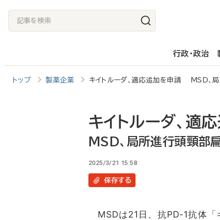
メ
記
イ
事
ン
を
行政・政治
コ
検
ン
索
トップ
製薬企業
キイトルーダ、適応追加を申請 MSD、
テ
ン
ツ
キイトルーダ、適
に
MSD、局所進行頭頸部
移
2025/3/21 15:58
動
保存
する
MSDは21日、抗PD-1抗