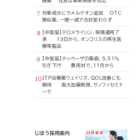
疑義 住友は事実関係を否定
対象成分にラメルテオン追加 OTC
類似薬、一増一減で合計変わらず
【中医協】テロメライシン、保険適用了
承 13日から、オンコリスの再生医
療等製品
【中医協】テッペーザの薬価、5.51％
引き下げ 費用対で、11月から
ITP治療薬ウェイリズ、QOL改善にも
期待 阪大加藤教授、サノフィセミナ
ーで
寄
稿
じほう採用案内