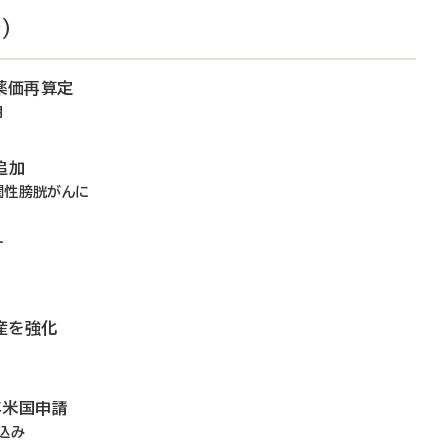
）
薬価再算定
明
追加
潤性膀胱がんに
訂
産を強化
年米国申請
込み