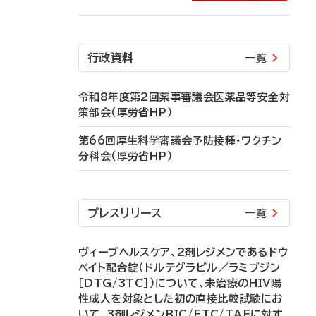
行政資料
一覧
令和8年度第2回薬事審議会医薬品等安全対
策部会（厚労省HP）
第66回厚生科学審議会予防接種・ワクチン
分科会（厚労省HP）
プレスリリース
一覧
ヴィーブヘルスケア、2剤レジメンであるドウ
ベイト配合錠（ドルテグラビル／ラミブジン
［DTG/3TC］）について、未治療のHIV陽
性成人を対象とした初の直接比較試験にお
いて、3剤レジメンBIC/FTC/TAFに対す