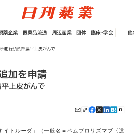
製薬企業
医薬品流通
周辺産業
団体
臨床・学会
他
局所進行頭頸部扁平上皮がんで
応追加を申請
扁平上皮がんで
体「キイトルーダ」（一般名＝ペムブロリズマブ〈遺