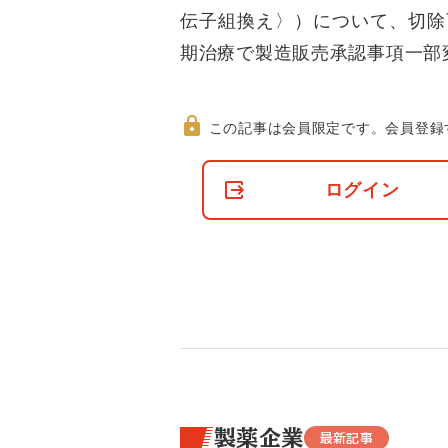
伝子組換え〉）について、切除
期治療で製造販売承認事項一部
この記事は会員限定です。
会員登録
非
会
ログイン
員
の
閲
覧
制
限
に
つ
い
て
製薬企業
最新記事