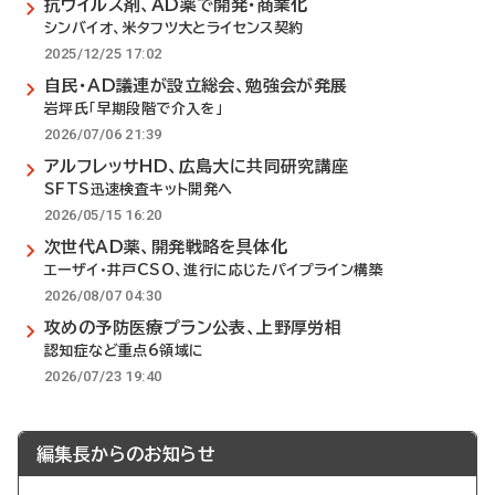
抗ウイルス剤、AD薬で開発・商業化
シンバイオ、米タフツ大とライセンス契約
2025/12/25 17:02
自民・AD議連が設立総会、勉強会が発展
岩坪氏「早期段階で介入を」
2026/07/06 21:39
アルフレッサHD、広島大に共同研究講座
SFTS迅速検査キット開発へ
2026/05/15 16:20
次世代AD薬、開発戦略を具体化
エーザイ・井戸CSO、進行に応じたパイプライン構築
2026/08/07 04:30
攻めの予防医療プラン公表、上野厚労相
認知症など重点6領域に
2026/07/23 19:40
編集長からのお知らせ