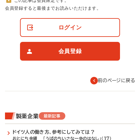
この記事は会員限定です。
非
会員登録すると最後までお読みいただけます。
会
員
の
ログイン
閲
覧
制
限
会員登録
に
つ
い
て
前のページに戻る
製薬企業
最新記事
ドイツ人の働き方、参考にしてみては？
おとにち金曜 「うぱのちいさな一歩のはなし」（17）