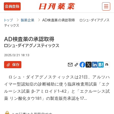
メ
会員登録
イ
ン
トップ
製薬企業
AD検査薬の承認取得 ロシュ・ダイアグノス
ティックス
コ
ン
AD検査薬の承認取得
テ
ロシュ・ダイアグノスティックス
ン
2025/3/21 18:13
ツ
保存
に
ロシュ・ダイアグノスティックスは21日、アルツハ
移
イマー型認知症の診断補助に使う臨床検査用試薬「エク
動
ルーシス試薬 β-アミロイド1-42」と「エクルーシス試
薬 リン酸化タウ181」の製造販売承認を17…