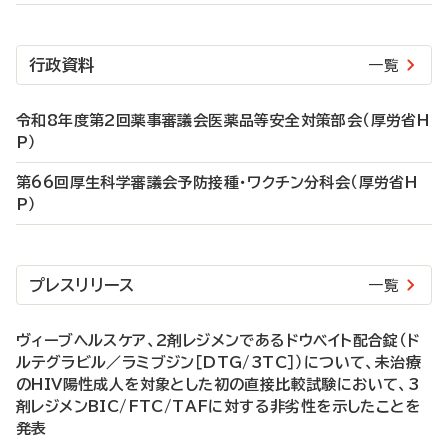
行政資料
一覧
令和8年度第2回薬事審議会医薬品等安全対策部会（厚労省H
P）
第66回厚生科学審議会予防接種・ワクチン分科会（厚労省H
P）
プレスリリース
一覧
ヴィーブヘルスケア、2剤レジメンであるドウベイト配合錠（ド
ルテグラビル／ラミブジン［DTG/3TC］）について、未治療
のHIV陽性成人を対象とした初の直接比較試験において、3
剤レジメンBIC/FTC/TAFに対する非劣性を示したことを
発表