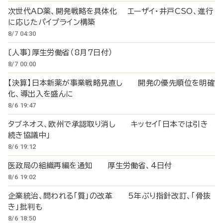
次世代AD薬、開発戦略を具体化 エーザイ・井戸CSO、進行
に応じたパイプライン構築
8/7 04:30
〔人事〕厚生労働省（8月7日付）
8/7 00:00
【決算】日本新薬が事業戦略見直し 開発の優先順位を明確
化、導出入を盛んに
8/6 19:47
タブネオス、欧州で承認取り消し キッセイ「日本では引き
続き協議中」
8/6 19:12
医政局の組織再編を通知 厚生労働省、4日付
8/6 19:02
企業統治、問われる「質」の改革 5年ぶり指針改訂、「骨抜
き」批判も
8/6 18:50