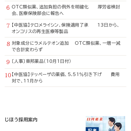
OTC類似薬、追加負担の例外を明確化 厚労省検討
会、医療保険部会に報告へ
【中医協】テロメライシン、保険適用了承 13日から、
オンコリスの再生医療等製品
対象成分にラメルテオン追加 OTC類似薬、一増一減
で合計変わらず
〔人事〕東邦薬品（10月1日付）
【中医協】テッペーザの薬価、5.51％引き下げ 費用
対で、11月から
寄
稿
じほう採用案内