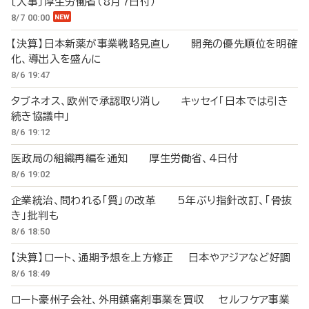
〔人事〕厚生労働省（8月7日付）
8/7 00:00
【決算】日本新薬が事業戦略見直し 開発の優先順位を明確
化、導出入を盛んに
8/6 19:47
タブネオス、欧州で承認取り消し キッセイ「日本では引き
続き協議中」
8/6 19:12
医政局の組織再編を通知 厚生労働省、4日付
8/6 19:02
企業統治、問われる「質」の改革 5年ぶり指針改訂、「骨抜
き」批判も
8/6 18:50
【決算】ロート、通期予想を上方修正 日本やアジアなど好調
8/6 18:49
ロート豪州子会社、外用鎮痛剤事業を買収 セルフケア事業