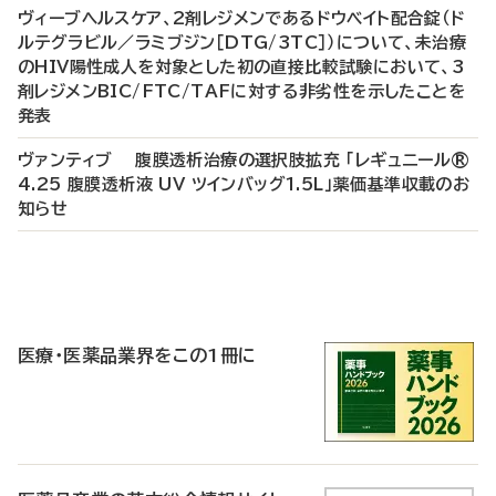
ヴィーブヘルスケア、2剤レジメンであるドウベイト配合錠（ド
ルテグラビル／ラミブジン［DTG/3TC］）について、未治療
のHIV陽性成人を対象とした初の直接比較試験において、3
剤レジメンBIC/FTC/TAFに対する非劣性を示したことを
発表
ヴァンティブ 腹膜透析治療の選択肢拡充 「レギュニール®
4.25 腹膜透析液 UV ツインバッグ1.5L」薬価基準収載のお
知らせ
P
R
医療・医薬品業界をこの1冊に