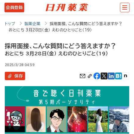
メ
会員登録
イ
ン
トップ
製薬企業
採用面接、こんな質問にどう答えますか？
おとにち 3月28日（金） えむのひとりごと（19）
コ
ン
採用面接、こんな質問にどう答えますか？
テ
おとにち 3月28日（金） えむのひとりごと（19）
ン
2025/3/28 04:59
ツ
保存
に
移
動