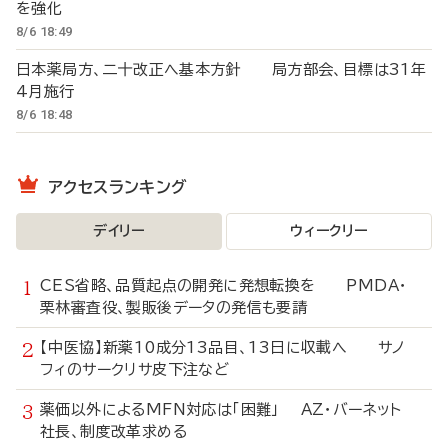
を強化
8/6 18:49
日本薬局方、二十改正へ基本方針 局方部会、目標は31年
4月施行
8/6 18:48
アクセスランキング
デイリー
ウィークリー
CES省略、品質起点の開発に発想転換を PMDA・
栗林審査役、製販後データの発信も要請
【中医協】新薬10成分13品目、13日に収載へ サノ
フィのサークリサ皮下注など
薬価以外によるMFN対応は「困難」 AZ・バーネット
社長、制度改革求める