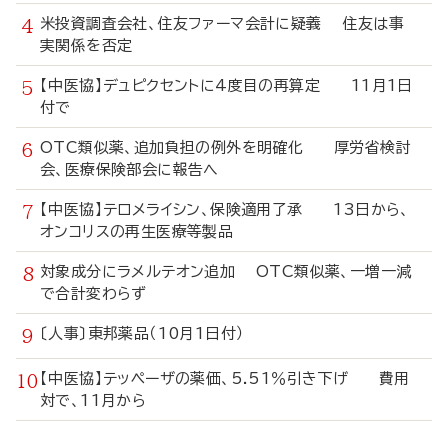
米投資調査会社、住友ファーマ会計に疑義 住友は事
実関係を否定
【中医協】デュピクセントに4度目の再算定 11月1日
付で
OTC類似薬、追加負担の例外を明確化 厚労省検討
会、医療保険部会に報告へ
【中医協】テロメライシン、保険適用了承 13日から、
オンコリスの再生医療等製品
対象成分にラメルテオン追加 OTC類似薬、一増一減
で合計変わらず
〔人事〕東邦薬品（10月1日付）
【中医協】テッペーザの薬価、5.51％引き下げ 費用
対で、11月から