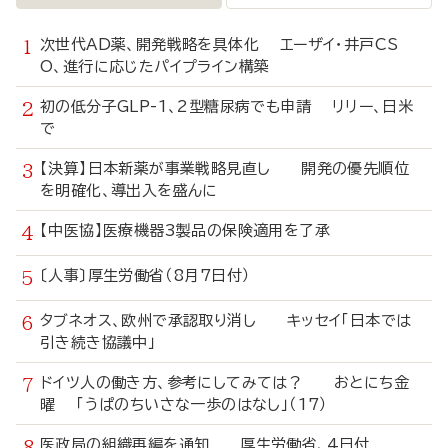
次世代AD薬、開発戦略を具体化 エーザイ・井戸CS
O、進行に応じたパイプライン構築
初の低分子GLP-1、2型糖尿病でも申請 リリー、日米
で
【決算】日本新薬が事業戦略見直し 開発の優先順位
を明確化、導出入を盛んに
【中医協】医療機器3製品の保険適用を了承
〔人事〕厚生労働省（8月7日付）
タブネオス、欧州で承認取り消し キッセイ「日本では
引き続き協議中」
ドイツ人の働き方、参考にしてみては？ おとにち金
曜 「うぱのちいさな一歩のはなし」（17）
医政局の組織再編を通知 厚生労働省、4日付