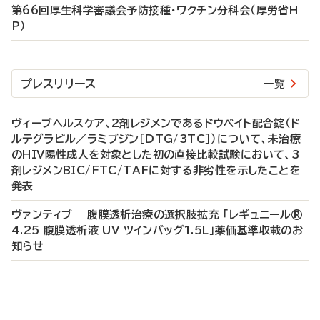
第66回厚生科学審議会予防接種・ワクチン分科会（厚労省H
P）
プレスリリース
一覧
ヴィーブヘルスケア、2剤レジメンであるドウベイト配合錠（ド
ルテグラビル／ラミブジン［DTG/3TC］）について、未治療
のHIV陽性成人を対象とした初の直接比較試験において、3
剤レジメンBIC/FTC/TAFに対する非劣性を示したことを
発表
ヴァンティブ 腹膜透析治療の選択肢拡充 「レギュニール®
4.25 腹膜透析液 UV ツインバッグ1.5L」薬価基準収載のお
知らせ
P
R