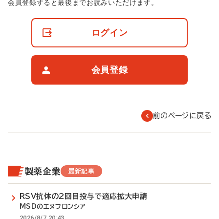
非
会員登録すると最後までお読みいただけます。
会
員
の
ログイン
閲
覧
制
限
会員登録
に
つ
い
て
前のページに戻る
製薬企業
最新記事
RSV抗体の2回目投与で適応拡大申請
MSDのエヌフロンシア
2026/8/7 20:43