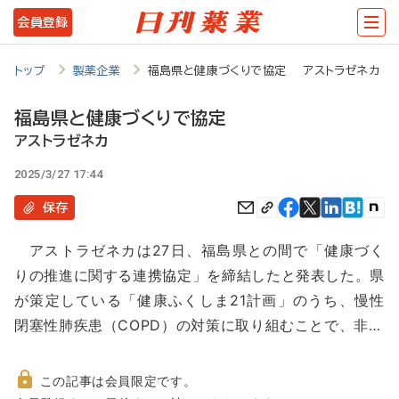
メ
会員登録
イ
ン
トップ
製薬企業
福島県と健康づくりで協定 アストラゼネカ
コ
福島県と健康づくりで協定
ン
アストラゼネカ
テ
2025/3/27 17:44
ン
保存
ツ
に
アストラゼネカは27日、福島県との間で「健康づく
移
りの推進に関する連携協定」を締結したと発表した。県
動
が策定している「健康ふくしま21計画」のうち、慢性
閉塞性肺疾患（COPD）の対策に取り組むことで、非…
この記事は会員限定です。