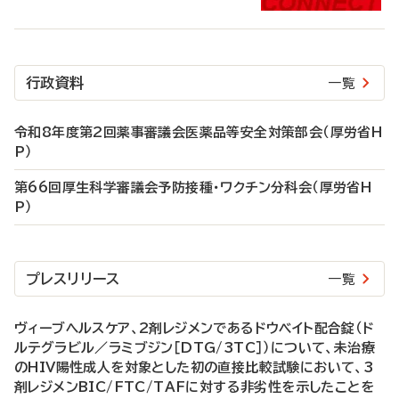
行政資料
一覧
令和8年度第2回薬事審議会医薬品等安全対策部会（厚労省H
P）
第66回厚生科学審議会予防接種・ワクチン分科会（厚労省H
P）
プレスリリース
一覧
ヴィーブヘルスケア、2剤レジメンであるドウベイト配合錠（ド
ルテグラビル／ラミブジン［DTG/3TC］）について、未治療
のHIV陽性成人を対象とした初の直接比較試験において、3
剤レジメンBIC/FTC/TAFに対する非劣性を示したことを