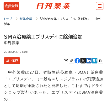
メ
会員登録
イ
ン
トップ
製薬企業
SMA治療薬エブリスディに錠剤追加 中外
製薬
コ
ン
SMA治療薬エブリスディに錠剤追加
テ
中外製薬
ン
2025/3/27 21:08
ツ
保存
に
中外製薬は27日、脊髄性筋萎縮症（SMA）治療薬
移
「エブリスディ」（一般名＝リスジプラム）の剤形追加
動
として錠剤が承認されたと発表した。これまではドライ
シロップ製剤があった。エブリスディはSMA治療薬
の…