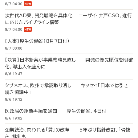
8/7 04:30
次世代AD薬、開発戦略を具体化 エーザイ・井戸CSO、進行
に応じたパイプライン構築
8/7 04:30
〔人事〕厚生労働省（8月7日付）
8/7 00:00
【決算】日本新薬が事業戦略見直し 開発の優先順位を明確
化、導出入を盛んに
8/6 19:47
タブネオス、欧州で承認取り消し キッセイ「日本では引き
続き協議中」
8/6 19:12
医政局の組織再編を通知 厚生労働省、4日付
8/6 19:02
企業統治、問われる「質」の改革 5年ぶり指針改訂、「骨抜
き」批判も