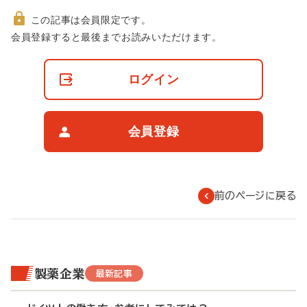
この記事は会員限定です。
非
会員登録すると最後までお読みいただけます。
会
員
の
ログイン
閲
覧
制
限
会員登録
に
つ
い
て
前のページに戻る
製薬企業
最新記事