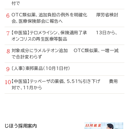
付で
OTC類似薬、追加負担の例外を明確化 厚労省検討
会、医療保険部会に報告へ
【中医協】テロメライシン、保険適用了承 13日から、
オンコリスの再生医療等製品
対象成分にラメルテオン追加 OTC類似薬、一増一減
で合計変わらず
〔人事〕東邦薬品（10月1日付）
【中医協】テッペーザの薬価、5.51％引き下げ 費用
対で、11月から
寄
稿
じほう採用案内