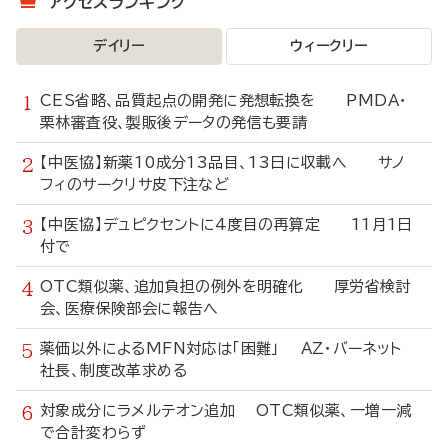
アクセスランキング
デイリー
ウィークリー
CES省略、品質起点の開発に発想転換を PMDA・
栗林審査役、製販後データの発信も要請
【中医協】新薬10成分13品目、13日に収載へ サノ
フィのサークリサ皮下注など
【中医協】デュピクセントに4度目の再算定 11月1日
付で
OTC類似薬、追加負担の例外を明確化 厚労省検討
会、医療保険部会に報告へ
薬価以外によるMFN対応は「困難」 AZ・バーネット
社長、制度改革求める
対象成分にラメルテオン追加 OTC類似薬、一増一減
で合計変わらず