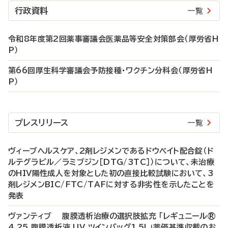
行政資料
一覧
令和8年度第2回薬事審議会医薬品等安全対策部会（厚労省H
P）
第66回厚生科学審議会予防接種・ワクチン分科会（厚労省H
P）
プレスリリース
一覧
ヴィーブヘルスケア、2剤レジメンであるドウベイト配合錠（ド
ルテグラビル／ラミブジン［DTG/3TC］）について、未治療
のHIV陽性成人を対象とした初の直接比較試験において、3
剤レジメンBIC/FTC/TAFに対する非劣性を示したことを
発表
ヴァンティブ 腹膜透析治療の選択肢拡充 「レギュニール®
4.25 腹膜透析液 UV ツインバッグ1.5L」薬価基準収載のお