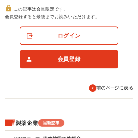
この記事は会員限定です。
非
会員登録すると最後までお読みいただけます。
会
員
の
ログイン
閲
覧
制
限
会員登録
に
つ
い
て
前のページに戻る
製薬企業
最新記事