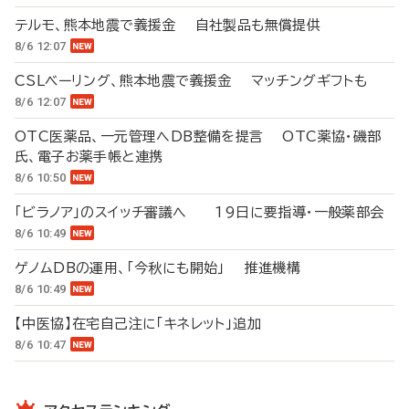
テルモ、熊本地震で義援金 自社製品も無償提供
8/6 12:07
CSLベーリング、熊本地震で義援金 マッチングギフトも
8/6 12:07
OTC医薬品、一元管理へDB整備を提言 OTC薬協・磯部
氏、電子お薬手帳と連携
8/6 10:50
「ビラノア」のスイッチ審議へ 19日に要指導・一般薬部会
8/6 10:49
ゲノムDBの運用、「今秋にも開始」 推進機構
8/6 10:49
【中医協】在宅自己注に「キネレット」追加
8/6 10:47