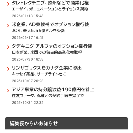
タレトレクチニブ、欧州などで商業化権
エーザイ、米ニュベーションとライセンス契約
2026/01/13 15:43
米企業、AD薬候補でオプション権行使
JCR、最大5.55億ドルを受領
2026/06/17 16:45
タデキニグ アルファのオプション権行使
日本新薬、米国での独占的商業化権取得
2026/07/30 18:58
リンザゴリクスをカナダ企業に導出
キッセイ薬品、サーチライト社に
2025/10/07 20:28
アジア事業の持分譲渡益490億円を計上
住友ファーマ、丸紅との契約手続き完了で
2025/10/31 22:32
編集長からのお知らせ