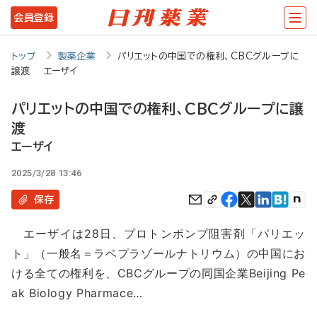
メ
会員登録
イ
ン
トップ
製薬企業
パリエットの中国での権利、CBCグループに
譲渡 エーザイ
コ
ン
パリエットの中国での権利、CBCグループに譲
テ
渡
ン
エーザイ
ツ
2025/3/28 13:46
に
保存
移
エーザイは28日、プロトンポンプ阻害剤「パリエッ
動
ト」（一般名＝ラベプラゾールナトリウム）の中国にお
ける全ての権利を、CBCグループの同国企業Beijing Pe
ak Biology Pharmace…