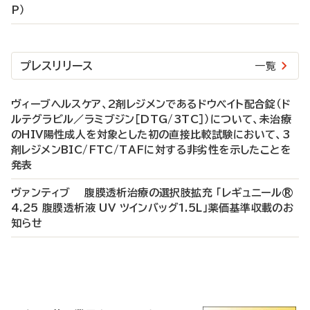
P）
プレスリリース
一覧
ヴィーブヘルスケア、2剤レジメンであるドウベイト配合錠（ド
ルテグラビル／ラミブジン［DTG/3TC］）について、未治療
のHIV陽性成人を対象とした初の直接比較試験において、3
剤レジメンBIC/FTC/TAFに対する非劣性を示したことを
発表
ヴァンティブ 腹膜透析治療の選択肢拡充 「レギュニール®
4.25 腹膜透析液 UV ツインバッグ1.5L」薬価基準収載のお
知らせ
P
R