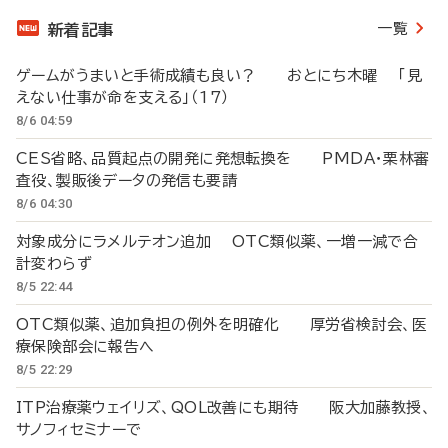
一覧
新着記事
ゲームがうまいと手術成績も良い？ おとにち木曜 「見
えない仕事が命を支える」（17）
8/6 04:59
CES省略、品質起点の開発に発想転換を PMDA・栗林審
査役、製販後データの発信も要請
8/6 04:30
対象成分にラメルテオン追加 OTC類似薬、一増一減で合
計変わらず
8/5 22:44
OTC類似薬、追加負担の例外を明確化 厚労省検討会、医
療保険部会に報告へ
8/5 22:29
ITP治療薬ウェイリズ、QOL改善にも期待 阪大加藤教授、
サノフィセミナーで