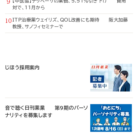
【中医協】テッペーザの薬価、5.51％引き下げ 費用
対で、11月から
ITP治療薬ウェイリズ、QOL改善にも期待 阪大加藤
教授、サノフィセミナーで
寄
稿
じほう採用案内
音で聴く日刊薬業 第9期のパーソ
ナリティを募集します