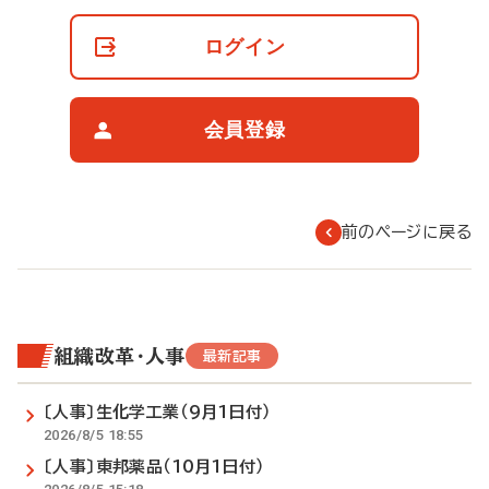
員
の
ログイン
閲
覧
制
限
会員登録
に
つ
い
て
前のページに戻る
組織改革・人事
最新記事
〔人事〕生化学工業（9月1日付）
2026/8/5 18:55
〔人事〕東邦薬品（10月1日付）