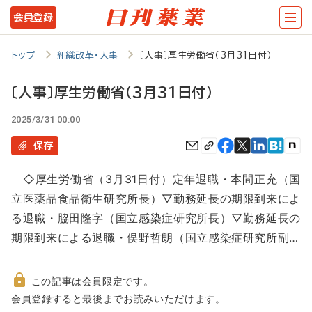
メ
会員登録
イ
ン
トップ
組織改革・人事
〔人事〕厚生労働省（3月31日付）
コ
〔人事〕厚生労働省（3月31日付）
ン
2025/3/31 00:00
テ
ン
保存
ツ
◇厚生労働省（3月31日付）定年退職・本間正充（国
に
立医薬品食品衛生研究所長）▽勤務延長の期限到来によ
移
る退職・脇田隆字（国立感染症研究所長）▽勤務延長の
動
期限到来による退職・俣野哲朗（国立感染症研究所副…
この記事は会員限定です。
非
会員登録すると最後までお読みいただけます。
会