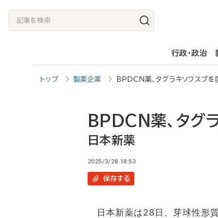
メ
記
イ
事
ン
を
行政・政治
コ
検
ン
索
トップ
製薬企業
BPDCN薬、タグラキソフスプ
テ
ン
ツ
BPDCN薬、タグ
に
日本新薬
移
2025/3/28 18:53
動
保存
する
日本新薬は28日、芽球性形質細