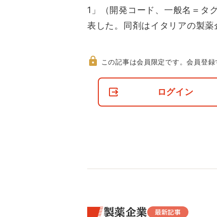
1」（開発コード、一般名＝タ
表した。同剤はイタリアの製薬
この記事は会員限定です。
会員登録
非
会
ログイン
員
の
閲
覧
制
限
に
つ
い
て
製薬企業
最新記事