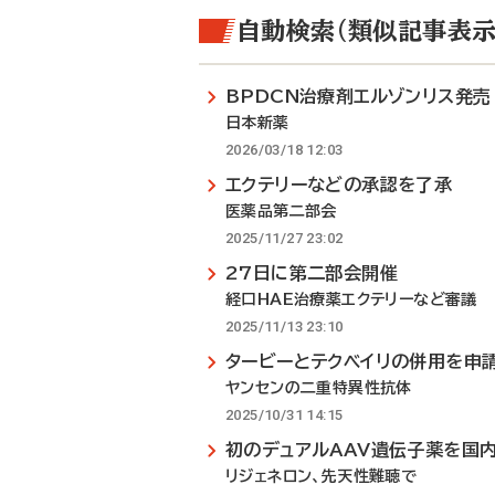
自動検索（類似記事表示
BPDCN治療剤エルゾンリス発売
日本新薬
2026/03/18 12:03
エクテリーなどの承認を了承
医薬品第二部会
2025/11/27 23:02
27日に第二部会開催
経口HAE治療薬エクテリーなど審議
2025/11/13 23:10
タービーとテクベイリの併用を申
ヤンセンの二重特異性抗体
2025/10/31 14:15
初のデュアルAAV遺伝子薬を国
リジェネロン、先天性難聴で