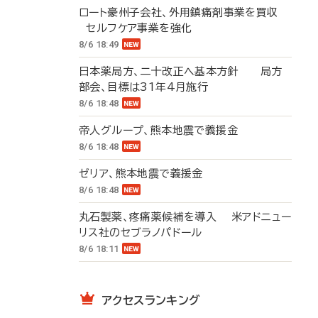
ロート豪州子会社、外用鎮痛剤事業を買収
セルフケア事業を強化
8/6 18:49
日本薬局方、二十改正へ基本方針 局方
部会、目標は31年4月施行
8/6 18:48
帝人グループ、熊本地震で義援金
8/6 18:48
ゼリア、熊本地震で義援金
8/6 18:48
丸石製薬、疼痛薬候補を導入 米アドニュー
リス社のセブラノパドール
8/6 18:11
アクセスランキング