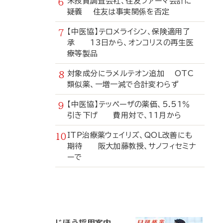
米投資調査会社、住友ファーマ会計に
疑義 住友は事実関係を否定
【中医協】テロメライシン、保険適用了
承 13日から、オンコリスの再生医
療等製品
対象成分にラメルテオン追加 OTC
類似薬、一増一減で合計変わらず
【中医協】テッペーザの薬価、5.51％
引き下げ 費用対で、11月から
ITP治療薬ウェイリズ、QOL改善にも
期待 阪大加藤教授、サノフィセミナ
ーで
寄
稿