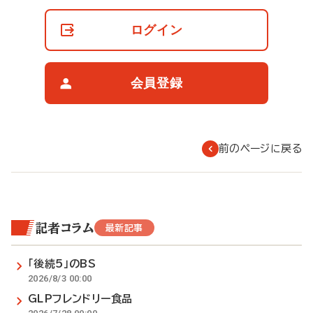
員
の
ログイン
閲
覧
制
限
会員登録
に
つ
い
て
前のページに戻る
記者コラム
最新記事
「後続5」のBS
2026/8/3 00:00
GLPフレンドリー食品