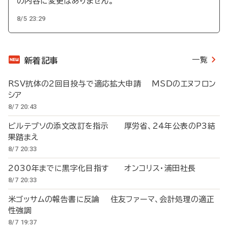
の内容に変更はありません。
8/5 23:29
一覧
新着記事
RSV抗体の2回目投与で適応拡大申請 MSDのエヌフロン
シア
8/7 20:43
ビルテプソの添文改訂を指示 厚労省、24年公表のP3結
果踏まえ
8/7 20:33
2030年までに黒字化目指す オンコリス・浦田社長
8/7 20:33
米ゴッサムの報告書に反論 住友ファーマ、会計処理の適正
性強調
8/7 19:37