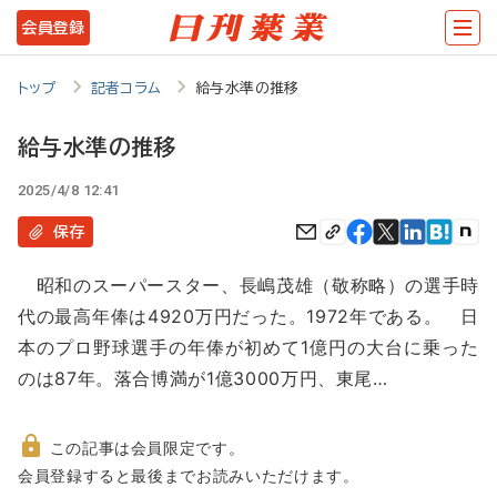
メ
会員登録
イ
ン
トップ
記者コラム
給与水準の推移
コ
給与水準の推移
ン
2025/4/8 12:41
テ
ン
保存
ツ
昭和のスーパースター、長嶋茂雄（敬称略）の選手時
に
代の最高年俸は4920万円だった。1972年である。 日
移
本のプロ野球選手の年俸が初めて1億円の大台に乗った
動
のは87年。落合博満が1億3000万円、東尾…
この記事は会員限定です。
非
会員登録すると最後までお読みいただけます。
会