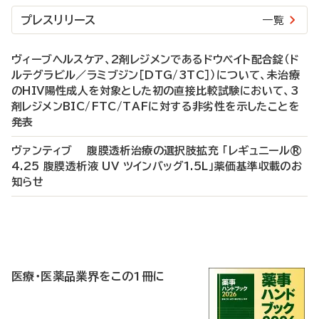
プレスリリース
一覧
ヴィーブヘルスケア、2剤レジメンであるドウベイト配合錠（ド
ルテグラビル／ラミブジン［DTG/3TC］）について、未治療
のHIV陽性成人を対象とした初の直接比較試験において、3
剤レジメンBIC/FTC/TAFに対する非劣性を示したことを
発表
ヴァンティブ 腹膜透析治療の選択肢拡充 「レギュニール®
4.25 腹膜透析液 UV ツインバッグ1.5L」薬価基準収載のお
知らせ
P
R
医療・医薬品業界をこの1冊に