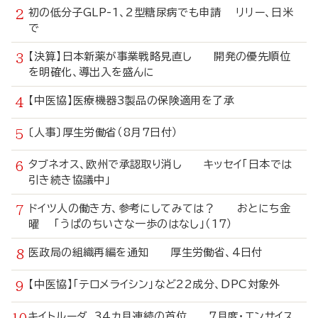
初の低分子GLP-1、2型糖尿病でも申請 リリー、日米
で
【決算】日本新薬が事業戦略見直し 開発の優先順位
を明確化、導出入を盛んに
【中医協】医療機器3製品の保険適用を了承
〔人事〕厚生労働省（8月7日付）
タブネオス、欧州で承認取り消し キッセイ「日本では
引き続き協議中」
ドイツ人の働き方、参考にしてみては？ おとにち金
曜 「うぱのちいさな一歩のはなし」（17）
医政局の組織再編を通知 厚生労働省、4日付
【中医協】「テロメライシン」など22成分、DPC対象外
キイトルーダ、34カ月連続の首位 7月度・エンサイス