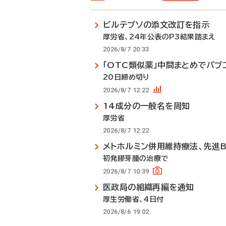
ビルテプソの添文改訂を指示
厚労省、24年公表のP3結果踏まえ
2026/8/7 20:33
「OTC類似薬」中間まとめでパブ
20日締め切り
2026/8/7 12:22
14成分の一般名を周知
厚労省
2026/8/7 12:22
メトホルミン併用維持療法、先進
初発膠芽腫の治療で
2026/8/7 10:39
医政局の組織再編を通知
厚生労働省、4日付
2026/8/6 19:02