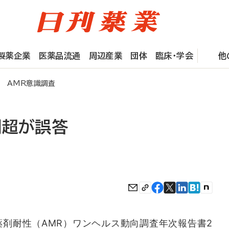
製薬企業
医薬品流通
周辺産業
団体
臨床・学会
他
 AMR意識調査
割超が誤答
剤耐性（AMR）ワンヘルス動向調査年次報告書2