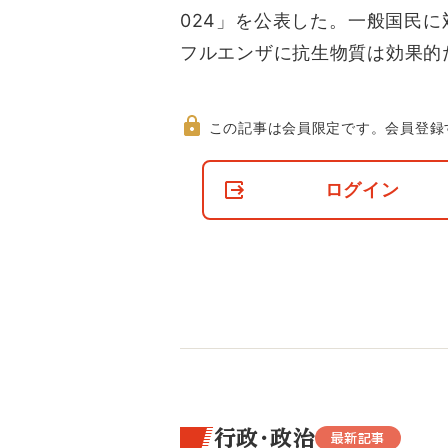
024」を公表した。一般国民に
フルエンザに抗生物質は効果的
この記事は会員限定です。
会員登録
非
会
ログイン
員
の
閲
覧
制
限
に
つ
い
て
行政・政治
最新記事