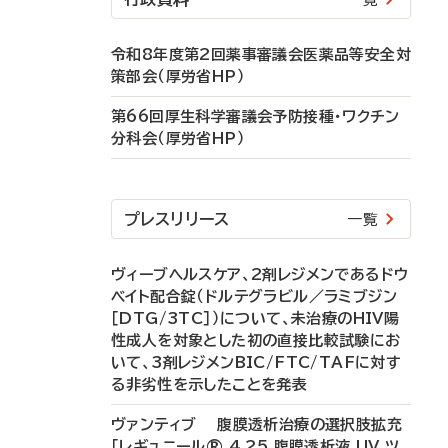
令和8年度第2回薬事審議会医薬品等安全対
策部会（厚労省HP）
第66回厚生科学審議会予防接種・ワクチン
分科会（厚労省HP）
プレスリリース
一覧
ヴィーブヘルスケア、2剤レジメンであるドウ
ベイト配合錠（ドルテグラビル／ラミブジン
［DTG/3TC］）について、未治療のHIV陽
性成人を対象とした初の直接比較試験にお
いて、3剤レジメンBIC/FTC/TAFに対す
る非劣性を示したことを発表
ヴァンティブ 腹膜透析治療の選択肢拡充
「レギュニール® 4.25 腹膜透析液 UV ツ