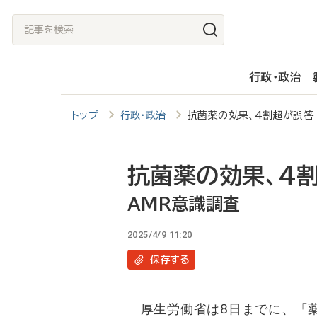
メ
記
イ
事
ン
を
行政・政治
コ
検
ン
索
トップ
行政・政治
抗菌薬の効果、4割超が誤答
テ
ン
ツ
抗菌薬の効果、4
に
AMR意識調査
移
2025/4/9 11:20
動
保存
する
厚生労働省は8日までに、「薬