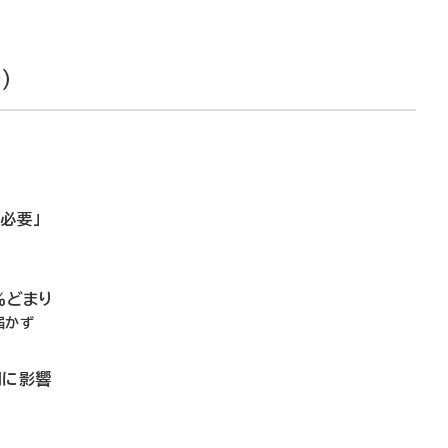
）
必要」
％どまり
届かず
用に影響