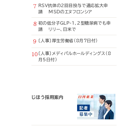
RSV抗体の2回目投与で適応拡大申
請 MSDのエヌフロンシア
初の低分子GLP-1、2型糖尿病でも申
請 リリー、日米で
〔人事〕厚生労働省（8月7日付）
〔人事〕メディパルホールディングス（8
月5日付）
寄
稿
じほう採用案内