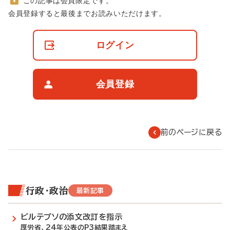
この記事は会員限定です。
非
会員登録すると最後までお読みいただけます。
会
員
の
ログイン
閲
覧
制
限
会員登録
に
つ
い
て
前のページに戻る
行政・政治
最新記事
ビルテプソの添文改訂を指示
厚労省、24年公表のP3結果踏まえ