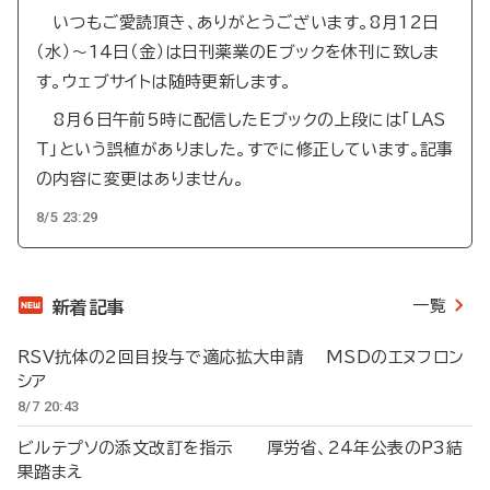
いつもご愛読頂き、ありがとうございます。8月12日
（水）～14日（金）は日刊薬業のEブックを休刊に致しま
す。ウェブサイトは随時更新します。
8月6日午前5時に配信したEブックの上段には「LAS
T」という誤植がありました。すでに修正しています。記事
の内容に変更はありません。
8/5 23:29
一覧
新着記事
RSV抗体の2回目投与で適応拡大申請 MSDのエヌフロン
シア
8/7 20:43
ビルテプソの添文改訂を指示 厚労省、24年公表のP3結
果踏まえ