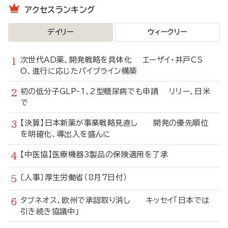
アクセスランキング
デイリー
ウィークリー
次世代AD薬、開発戦略を具体化 エーザイ・井戸CS
O、進行に応じたパイプライン構築
初の低分子GLP-1、2型糖尿病でも申請 リリー、日米
で
【決算】日本新薬が事業戦略見直し 開発の優先順位
を明確化、導出入を盛んに
【中医協】医療機器3製品の保険適用を了承
〔人事〕厚生労働省（8月7日付）
タブネオス、欧州で承認取り消し キッセイ「日本では
引き続き協議中」