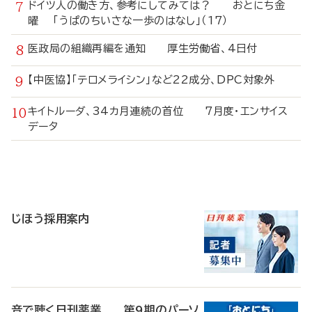
ドイツ人の働き方、参考にしてみては？ おとにち金
曜 「うぱのちいさな一歩のはなし」（17）
医政局の組織再編を通知 厚生労働省、4日付
【中医協】「テロメライシン」など22成分、DPC対象外
キイトルーダ、34カ月連続の首位 7月度・エンサイス
データ
寄
稿
じほう採用案内
音で聴く日刊薬業 第9期のパーソ