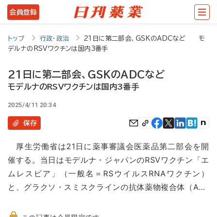
メ
会員登録
イ
ン
トップ
行政・政治
21日に第二部会、GSKのADCなど モ
デルナのRSVワクチンは国内3番手
コ
ン
21日に第二部会、GSKのADCなど
テ
モデルナのRSVワクチンは国内3番手
ン
2025/4/11 20:34
ツ
保存
に
厚生労働省は21日に薬事審議会医薬品第二部会を開
移
催する。当日はモデルナ・ジャパンのRSVワクチン「エ
動
ムレスビア」（一般名＝RSウイルスRNAワクチン）
と、グラクソ・スミスクラインの抗体薬物複合体（A…