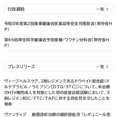
行政資料
一覧
令和8年度第2回薬事審議会医薬品等安全対策部会（厚労省H
P）
第66回厚生科学審議会予防接種・ワクチン分科会（厚労省H
P）
プレスリリース
一覧
ヴィーブヘルスケア、2剤レジメンであるドウベイト配合錠（ド
ルテグラビル／ラミブジン［DTG/3TC］）について、未治療
のHIV陽性成人を対象とした初の直接比較試験において、3
剤レジメンBIC/FTC/TAFに対する非劣性を示したことを
発表
ヴァンティブ 腹膜透析治療の選択肢拡充 「レギュニール®