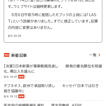
（水）～14日（金）は日刊薬業のEブックを休刊に致しま
す。ウェブサイトは随時更新します。
8月6日午前5時に配信したEブックの上段には「LAS
T」という誤植がありました。すでに修正しています。記事
の内容に変更はありません。
8/5 23:29
一覧
新着記事
【決算】日本新薬が事業戦略見直し 開発の優先順位を明確
化、導出入を盛んに
8/6 19:47
タブネオス、欧州で承認取り消し キッセイ「日本では引き
続き協議中」
8/6 19:12
医政局の組織再編を通知 厚生労働省、4日付