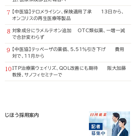
【中医協】テロメライシン、保険適用了承 13日から、
オンコリスの再生医療等製品
対象成分にラメルテオン追加 OTC類似薬、一増一減
で合計変わらず
【中医協】テッペーザの薬価、5.51％引き下げ 費用
対で、11月から
ITP治療薬ウェイリズ、QOL改善にも期待 阪大加藤
教授、サノフィセミナーで
寄
稿
じほう採用案内