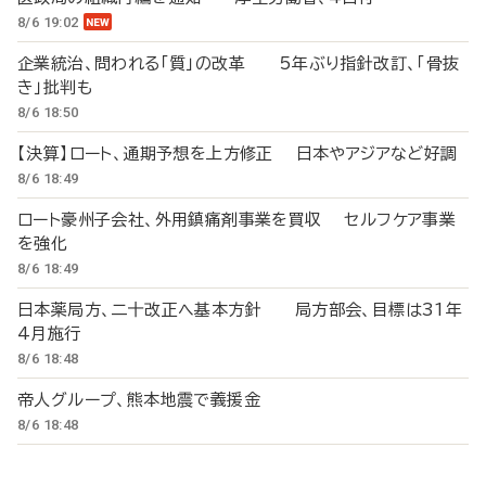
8/6 19:02
企業統治、問われる「質」の改革 5年ぶり指針改訂、「骨抜
き」批判も
8/6 18:50
【決算】ロート、通期予想を上方修正 日本やアジアなど好調
8/6 18:49
ロート豪州子会社、外用鎮痛剤事業を買収 セルフケア事業
を強化
8/6 18:49
日本薬局方、二十改正へ基本方針 局方部会、目標は31年
4月施行
8/6 18:48
帝人グループ、熊本地震で義援金
8/6 18:48