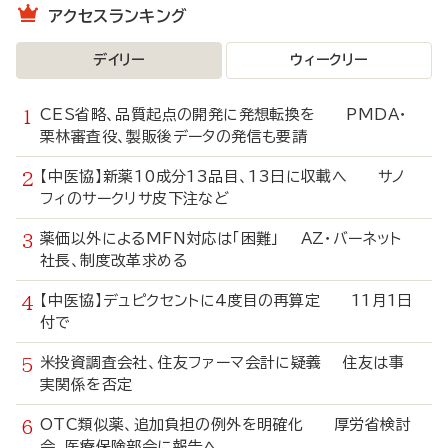
アクセスランキング
デイリー
ウィークリー
CES省略、品質起点の開発に発想転換を PMDA・
栗林審査役、製販後データの発信も要請
【中医協】新薬10成分13品目、13日に収載へ サノ
フィのサークリサ皮下注など
薬価以外によるMFN対応は「困難」 AZ・バーネット
社長、制度改革求める
【中医協】デュピクセントに4度目の再算定 11月1日
付で
米投資調査会社、住友ファーマ会計に疑義 住友は事
実関係を否定
OTC類似薬、追加負担の例外を明確化 厚労省検討
会、医療保険部会に報告へ