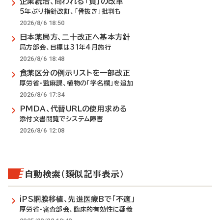
企業統治、問われる「質」の改革
5年ぶり指針改訂、「骨抜き」批判も
2026/8/6 18:50
日本薬局方、二十改正へ基本方針
局方部会、目標は31年4月施行
2026/8/6 18:48
食薬区分の例示リストを一部改正
厚労省・監麻課、植物の「学名欄」を追加
2026/8/6 17:34
PMDA、代替URLの使用求める
添付文書閲覧でシステム障害
2026/8/6 12:08
自動検索（類似記事表示）
iPS網膜移植、先進医療Bで「不適」
厚労省・審査部会、臨床的有効性に疑義