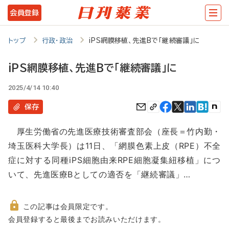
メ
会員登録
イ
ン
トップ
行政・政治
iPS網膜移植、先進Bで「継続審議」に
コ
iPS網膜移植、先進Bで「継続審議」に
ン
2025/4/14 10:40
テ
ン
保存
ツ
厚生労働省の先進医療技術審査部会（座長＝竹内勤・
に
埼玉医科大学長）は11日、「網膜色素上皮（RPE）不全
移
症に対する同種iPS細胞由来RPE細胞凝集紐移植」につ
動
いて、先進医療Bとしての適否を「継続審議」…
この記事は会員限定です。
非
会員登録すると最後までお読みいただけます。
会