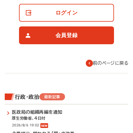
員
の
ログイン
閲
覧
制
限
会員登録
に
つ
い
て
前のページに戻る
行政・政治
最新記事
医政局の組織再編を通知
厚生労働省、4日付
2026/8/6 19:02