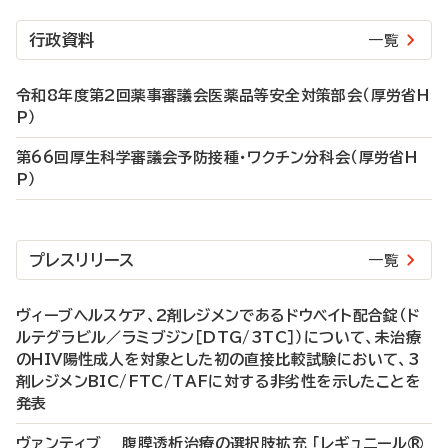
行政資料
一覧
令和8年度第2回薬事審議会医薬品等安全対策部会（厚労省H
P）
第66回厚生科学審議会予防接種・ワクチン分科会（厚労省H
P）
プレスリリース
一覧
ヴィーブヘルスケア、2剤レジメンであるドウベイト配合錠（ド
ルテグラビル／ラミブジン［DTG/3TC］）について、未治療
のHIV陽性成人を対象とした初の直接比較試験において、3
剤レジメンBIC/FTC/TAFに対する非劣性を示したことを
発表
ヴァンティブ 腹膜透析治療の選択肢拡充 「レギュニール®