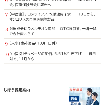
会、医療保険部会に報告へ
【中医協】テロメライシン、保険適用了承 13日から、
オンコリスの再生医療等製品
対象成分にラメルテオン追加 OTC類似薬、一増一減
で合計変わらず
〔人事〕東邦薬品（10月1日付）
【中医協】テッペーザの薬価、5.51％引き下げ 費用
対で、11月から
寄
稿
じほう採用案内