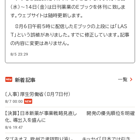
（水）～14日（金）は日刊薬業のEブックを休刊に致しま
す。ウェブサイトは随時更新します。
8月6日午前5時に配信したEブックの上段には「LAS
T」という誤植がありました。すでに修正しています。記事
の内容に変更はありません。
8/5 23:29
一覧
新着記事
〔人事〕厚生労働省（8月7日付）
8/7 00:00
【決算】日本新薬が事業戦略見直し 開発の優先順位を明確
化、導出入を盛んに
8/6 19:47
タブネオス、欧州で承認取り消し キッセイ「日本では引き