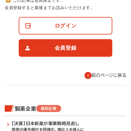
この記事は会員限定です。
非
会員登録すると最後までお読みいただけます。
会
員
の
ログイン
閲
覧
制
限
会員登録
に
つ
い
て
前のページに戻る
製薬企業
最新記事
【決算】日本新薬が事業戦略見直し
開発の優先順位を明確化、導出入を盛んに