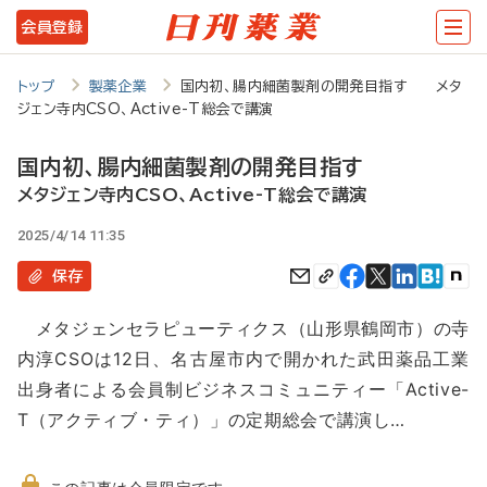
メ
会員登録
イ
ン
トップ
製薬企業
国内初、腸内細菌製剤の開発目指す メタ
ジェン寺内CSO、Active-T総会で講演
コ
ン
国内初、腸内細菌製剤の開発目指す
テ
メタジェン寺内CSO、Active-T総会で講演
ン
2025/4/14 11:35
ツ
保存
に
メタジェンセラピューティクス（山形県鶴岡市）の寺
移
内淳CSOは12日、名古屋市内で開かれた武田薬品工業
動
出身者による会員制ビジネスコミュニティー「Active-
T（アクティブ・ティ）」の定期総会で講演し…