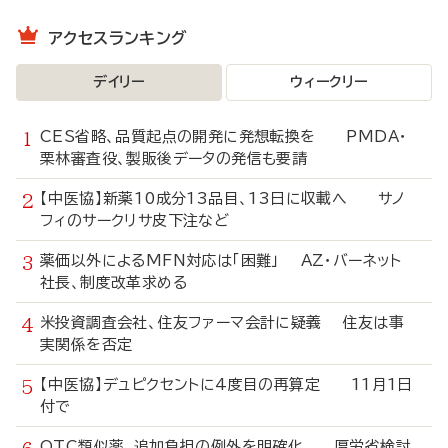
アクセスランキング
デイリー
ウィークリー
CES省略、品質起点の開発に発想転換を PMDA・
栗林審査役、製販後データの発信も要請
【中医協】新薬10成分13品目、13日に収載へ サノ
フィのサークリサ皮下注など
薬価以外によるMFN対応は「困難」 AZ・バーネット
社長、制度改革求める
米投資調査会社、住友ファーマ会計に疑義 住友は事
実関係を否定
【中医協】デュピクセントに4度目の再算定 11月1日
付で
OTC類似薬、追加負担の例外を明確化 厚労省検討