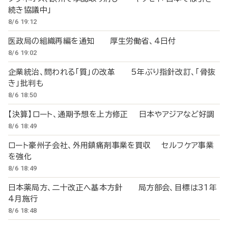
続き協議中」
8/6 19:12
医政局の組織再編を通知 厚生労働省、4日付
8/6 19:02
企業統治、問われる「質」の改革 5年ぶり指針改訂、「骨抜
き」批判も
8/6 18:50
【決算】ロート、通期予想を上方修正 日本やアジアなど好調
8/6 18:49
ロート豪州子会社、外用鎮痛剤事業を買収 セルフケア事業
を強化
8/6 18:49
日本薬局方、二十改正へ基本方針 局方部会、目標は31年
4月施行
8/6 18:48