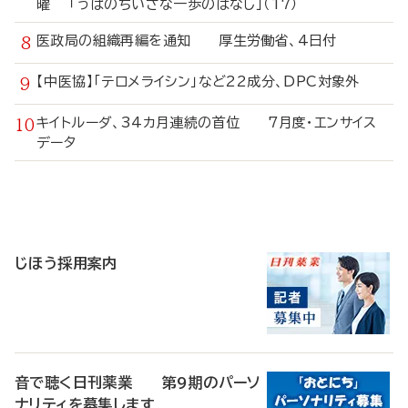
曜 「うぱのちいさな一歩のはなし」（17）
医政局の組織再編を通知 厚生労働省、4日付
【中医協】「テロメライシン」など22成分、DPC対象外
キイトルーダ、34カ月連続の首位 7月度・エンサイス
データ
寄
稿
じほう採用案内
音で聴く日刊薬業 第9期のパーソ
ナリティを募集します