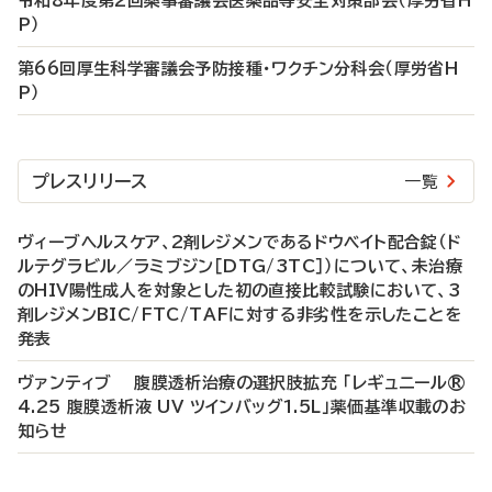
令和8年度第2回薬事審議会医薬品等安全対策部会（厚労省H
P）
第66回厚生科学審議会予防接種・ワクチン分科会（厚労省H
P）
プレスリリース
一覧
ヴィーブヘルスケア、2剤レジメンであるドウベイト配合錠（ド
ルテグラビル／ラミブジン［DTG/3TC］）について、未治療
のHIV陽性成人を対象とした初の直接比較試験において、3
剤レジメンBIC/FTC/TAFに対する非劣性を示したことを
発表
ヴァンティブ 腹膜透析治療の選択肢拡充 「レギュニール®
4.25 腹膜透析液 UV ツインバッグ1.5L」薬価基準収載のお
知らせ