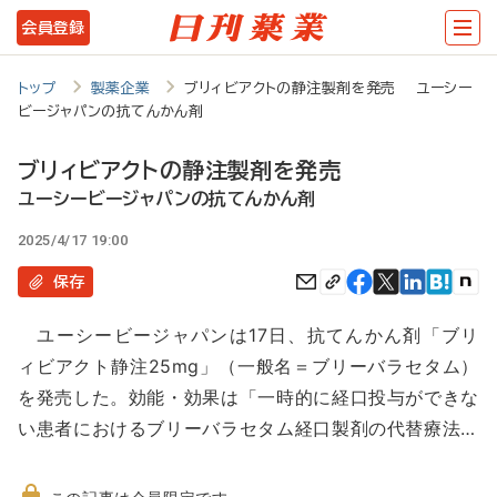
メ
会員登録
イ
ン
トップ
製薬企業
ブリィビアクトの静注製剤を発売 ユーシー
ビージャパンの抗てんかん剤
コ
ン
ブリィビアクトの静注製剤を発売
テ
ユーシービージャパンの抗てんかん剤
ン
2025/4/17 19:00
ツ
保存
に
ユーシービージャパンは17日、抗てんかん剤「ブリ
移
ィビアクト静注25mg」（一般名＝ブリーバラセタム）
動
を発売した。効能・効果は「一時的に経口投与ができな
い患者におけるブリーバラセタム経口製剤の代替療法…