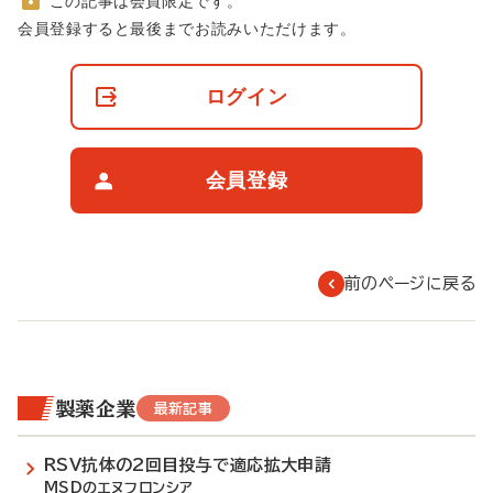
この記事は会員限定です。
非
会員登録すると最後までお読みいただけます。
会
員
の
ログイン
閲
覧
制
限
会員登録
に
つ
い
て
前のページに戻る
製薬企業
最新記事
RSV抗体の2回目投与で適応拡大申請
MSDのエヌフロンシア