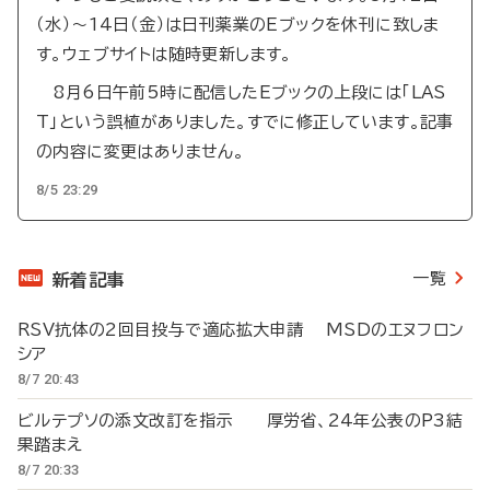
（水）～14日（金）は日刊薬業のEブックを休刊に致しま
す。ウェブサイトは随時更新します。
8月6日午前5時に配信したEブックの上段には「LAS
T」という誤植がありました。すでに修正しています。記事
の内容に変更はありません。
8/5 23:29
一覧
新着記事
RSV抗体の2回目投与で適応拡大申請 MSDのエヌフロン
シア
8/7 20:43
ビルテプソの添文改訂を指示 厚労省、24年公表のP3結
果踏まえ
8/7 20:33