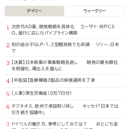
デイリー
ウィークリー
次世代AD薬、開発戦略を具体化 エーザイ・井戸CS
O、進行に応じたパイプライン構築
初の低分子GLP-1、2型糖尿病でも申請 リリー、日米
で
【決算】日本新薬が事業戦略見直し 開発の優先順位
を明確化、導出入を盛んに
【中医協】医療機器3製品の保険適用を了承
〔人事〕厚生労働省（8月7日付）
タブネオス、欧州で承認取り消し キッセイ「日本では
引き続き協議中」
ドイツ人の働き方、参考にしてみては？ おとにち金