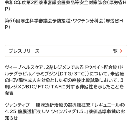
令和8年度第2回薬事審議会医薬品等安全対策部会（厚労省H
P）
第66回厚生科学審議会予防接種・ワクチン分科会（厚労省H
P）
プレスリリース
一覧
ヴィーブヘルスケア、2剤レジメンであるドウベイト配合錠（ド
ルテグラビル／ラミブジン［DTG/3TC］）について、未治療
のHIV陽性成人を対象とした初の直接比較試験において、3
剤レジメンBIC/FTC/TAFに対する非劣性を示したことを
発表
ヴァンティブ 腹膜透析治療の選択肢拡充 「レギュニール®
4.25 腹膜透析液 UV ツインバッグ1.5L」薬価基準収載のお
知らせ