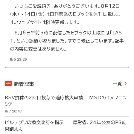
いつもご愛読頂き、ありがとうございます。8月12日
（水）～14日（金）は日刊薬業のEブックを休刊に致しま
す。ウェブサイトは随時更新します。
8月6日午前5時に配信したEブックの上段には「LAS
T」という誤植がありました。すでに修正しています。記事
の内容に変更はありません。
8/5 23:29
一覧
新着記事
RSV抗体の2回目投与で適応拡大申請 MSDのエヌフロン
シア
8/7 20:43
ビルテプソの添文改訂を指示 厚労省、24年公表のP3結
果踏まえ