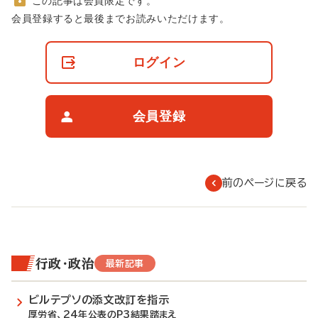
この記事は会員限定です。
非
会員登録すると最後までお読みいただけます。
会
員
の
ログイン
閲
覧
制
限
会員登録
に
つ
い
て
前のページに戻る
行政・政治
最新記事
ビルテプソの添文改訂を指示
厚労省、24年公表のP3結果踏まえ