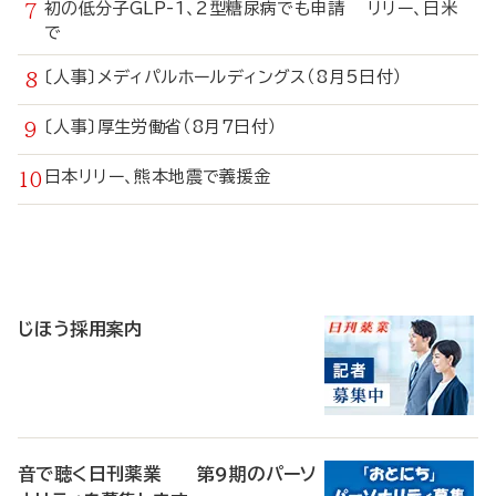
初の低分子GLP-1、2型糖尿病でも申請 リリー、日米
で
〔人事〕メディパルホールディングス（8月5日付）
〔人事〕厚生労働省（8月7日付）
日本リリー、熊本地震で義援金
寄
稿
じほう採用案内
音で聴く日刊薬業 第9期のパーソ