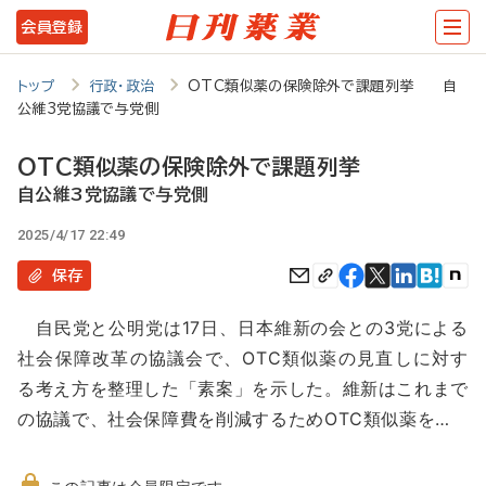
メ
会員登録
イ
ン
トップ
行政・政治
OTC類似薬の保険除外で課題列挙 自
公維3党協議で与党側
コ
ン
OTC類似薬の保険除外で課題列挙
テ
自公維3党協議で与党側
ン
2025/4/17 22:49
ツ
保存
に
自民党と公明党は17日、日本維新の会との3党による
移
社会保障改革の協議会で、OTC類似薬の見直しに対す
動
る考え方を整理した「素案」を示した。維新はこれまで
の協議で、社会保障費を削減するためOTC類似薬を…