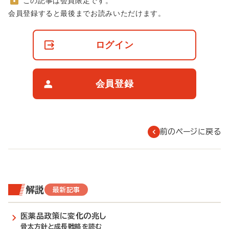
この記事は会員限定です。
非
会員登録すると最後までお読みいただけます。
会
員
の
ログイン
閲
覧
制
限
会員登録
に
つ
い
て
前のページに戻る
解説
最新記事
医薬品政策に変化の兆し
骨太方針と成長戦略を読む