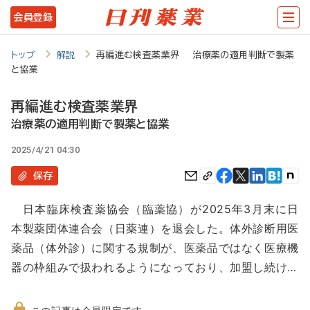
メ
会員登録
イ
ン
トップ
解説
再編進む検査薬業界 治療薬の適用判断で製薬
と協業
コ
ン
再編進む検査薬業界
テ
治療薬の適用判断で製薬と協業
ン
2025/4/21 04:30
ツ
保存
に
日本臨床検査薬協会（臨薬協）が2025年3月末に日
移
本製薬団体連合会（日薬連）を退会した。体外診断用医
動
薬品（体外診）に関する規制が、医薬品ではなく医療機
器の枠組みで扱われるようになっており、加盟し続け…