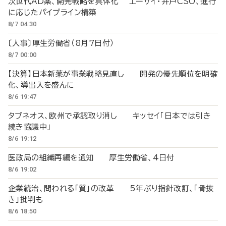
次世代AD薬、開発戦略を具体化 エーザイ・井戸CSO、進行
に応じたパイプライン構築
8/7 04:30
〔人事〕厚生労働省（8月7日付）
8/7 00:00
【決算】日本新薬が事業戦略見直し 開発の優先順位を明確
化、導出入を盛んに
8/6 19:47
タブネオス、欧州で承認取り消し キッセイ「日本では引き
続き協議中」
8/6 19:12
医政局の組織再編を通知 厚生労働省、4日付
8/6 19:02
企業統治、問われる「質」の改革 5年ぶり指針改訂、「骨抜
き」批判も
8/6 18:50