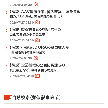
2026/8/3 04:30
【解説】AAV遺伝子薬、挿入変異問題を探る
初のがん化懸念、因果関係や影響は？
2026/7/27 04:30
【解説】製薬業界の好機となるか
自維で協議の中医協改革
2026/7/13 04:30
【解説】不眠症、DORAの処方拡大か
「睡眠障害」の標榜解禁で
2026/7/6 04:30
【解説】企業指標の公表に異論あり
受託製造など、名称変更も考慮を
2026/6/29 04:30
自動検索（類似記事表示）