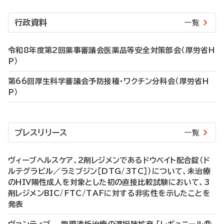
行政資料
一覧
令和8年度第2回薬事審議会医薬品等安全対策部会（厚労省H
P）
第66回厚生科学審議会予防接種・ワクチン分科会（厚労省H
P）
プレスリリース
一覧
ヴィーブヘルスケア、2剤レジメンであるドウベイト配合錠（ド
ルテグラビル／ラミブジン［DTG/3TC］）について、未治療
のHIV陽性成人を対象とした初の直接比較試験において、3
剤レジメンBIC/FTC/TAFに対する非劣性を示したことを
発表