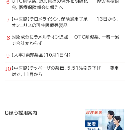
OTC類似薬、追加負担の例外を明確化 厚労省検討
会、医療保険部会に報告へ
【中医協】テロメライシン、保険適用了承 13日から、
オンコリスの再生医療等製品
対象成分にラメルテオン追加 OTC類似薬、一増一減
で合計変わらず
〔人事〕東邦薬品（10月1日付）
【中医協】テッペーザの薬価、5.51％引き下げ 費用
対で、11月から
寄
稿
じほう採用案内