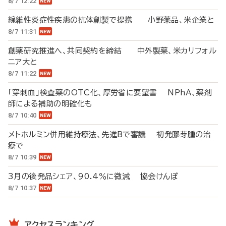
8/7 12:22
線維性炎症性疾患の抗体創製で提携 小野薬品、米企業と
8/7 11:31
創薬研究推進へ、共同契約を締結 中外製薬、米カリフォル
ニア大と
8/7 11:22
「穿刺血」検査薬のOTC化、厚労省に要望書 NPhA、薬剤
師による補助の明確化も
8/7 10:40
メトホルミン併用維持療法、先進Bで審議 初発膠芽腫の治
療で
8/7 10:39
3月の後発品シェア、90.4％に微減 協会けんぽ
8/7 10:37
アクセスランキング