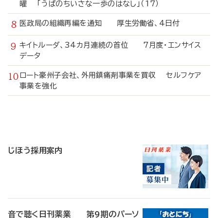
曜 「うぱのちいさな一歩のはなし」（17）
医政局の組織再編を通知 厚生労働省、4日付
キイトルーダ、34カ月連続の首位 7月度・エンサイス
データ
ロート豪州子会社、外用鎮痛剤事業を買収 セルフケア
事業を強化
寄
稿
じほう採用案内
音で聴く日刊薬業 第9期のパーソ