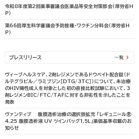
令和8年度第2回薬事審議会医薬品等安全対策部会（厚労省H
P）
第66回厚生科学審議会予防接種・ワクチン分科会（厚労省H
P）
プレスリリース
一覧
ヴィーブヘルスケア、2剤レジメンであるドウベイト配合錠（ド
ルテグラビル／ラミブジン［DTG/3TC］）について、未治療
のHIV陽性成人を対象とした初の直接比較試験において、3
剤レジメンBIC/FTC/TAFに対する非劣性を示したことを
発表
ヴァンティブ 腹膜透析治療の選択肢拡充 「レギュニール®
4.25 腹膜透析液 UV ツインバッグ1.5L」薬価基準収載のお
知らせ