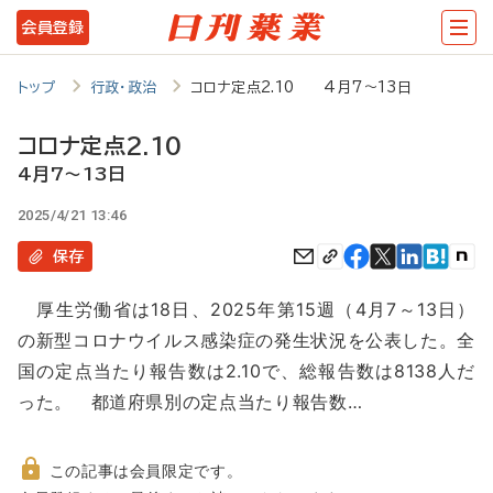
メ
会員登録
イ
ン
トップ
行政・政治
コロナ定点2.10 4月7～13日
コ
コロナ定点2.10
ン
4月7～13日
テ
2025/4/21 13:46
ン
保存
ツ
に
厚生労働省は18日、2025年第15週（4月7～13日）
移
の新型コロナウイルス感染症の発生状況を公表した。全
動
国の定点当たり報告数は2.10で、総報告数は8138人だ
った。 都道府県別の定点当たり報告数…
この記事は会員限定です。