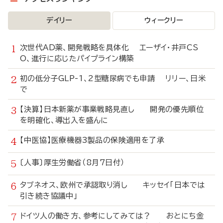
デイリー
ウィークリー
次世代AD薬、開発戦略を具体化 エーザイ・井戸CS
O、進行に応じたパイプライン構築
初の低分子GLP-1、2型糖尿病でも申請 リリー、日米
で
【決算】日本新薬が事業戦略見直し 開発の優先順位
を明確化、導出入を盛んに
【中医協】医療機器3製品の保険適用を了承
〔人事〕厚生労働省（8月7日付）
タブネオス、欧州で承認取り消し キッセイ「日本では
引き続き協議中」
ドイツ人の働き方、参考にしてみては？ おとにち金