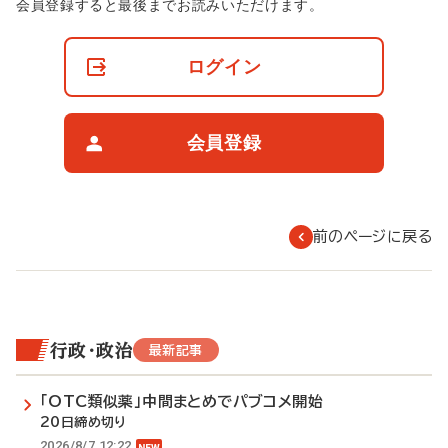
非
会員登録すると最後までお読みいただけます。
会
員
の
ログイン
閲
覧
制
限
会員登録
に
つ
い
て
前のページに戻る
行政・政治
最新記事
「OTC類似薬」中間まとめでパブコメ開始
20日締め切り
2026/8/7 12:22