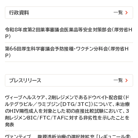
行政資料
一覧
令和8年度第2回薬事審議会医薬品等安全対策部会（厚労省H
P）
第66回厚生科学審議会予防接種・ワクチン分科会（厚労省H
P）
プレスリリース
一覧
ヴィーブヘルスケア、2剤レジメンであるドウベイト配合錠（ド
ルテグラビル／ラミブジン［DTG/3TC］）について、未治療
のHIV陽性成人を対象とした初の直接比較試験において、3
剤レジメンBIC/FTC/TAFに対する非劣性を示したことを
発表
ヴァンティブ 腹膜透析治療の選択肢拡充 「レギュニール®