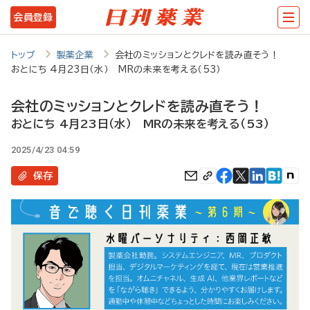
メ
会員登録
イ
ン
トップ
製薬企業
会社のミッションとクレドを読み直そう！
おとにち 4月23日（水） MRの未来を考える（53）
コ
ン
会社のミッションとクレドを読み直そう！
テ
おとにち 4月23日（水） MRの未来を考える（53）
ン
2025/4/23 04:59
ツ
保存
に
移
動