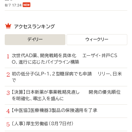
8/7 17:24
アクセスランキング
デイリー
ウィークリー
次世代AD薬、開発戦略を具体化 エーザイ・井戸CS
O、進行に応じたパイプライン構築
初の低分子GLP-1、2型糖尿病でも申請 リリー、日米
で
【決算】日本新薬が事業戦略見直し 開発の優先順位
を明確化、導出入を盛んに
【中医協】医療機器3製品の保険適用を了承
〔人事〕厚生労働省（8月7日付）