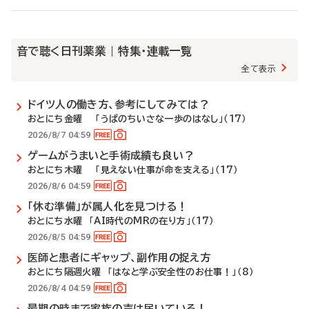
音で聴く日刊薬業 | 特集・連載一覧
全て表示
ドイツ人の働き方、参考にしてみては？
おとにち金曜 「うぱのちいさな一歩のはなし」（17）
2026/8/7 04:59
ゲームがうまいと手術成績も良い？
おとにち木曜 「見えない仕事が命を支える」（17）
2026/8/6 04:59
「休む準備」が属人化を見つける！
おとにち水曜 「AI時代のMRの在り方」（17）
2026/8/5 04:59
医師と患者にギャップ、副作用の捉え方
おとにち隔週火曜 「はなと学ぶ安全性のお仕事！」（8）
2026/8/4 04:59
最期の時まで家族の声は届いている！