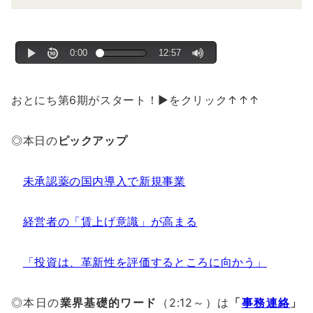
おとにち第6期がスタート！▶をクリック↑↑↑
◎本日の
ピックアップ
未承認薬の国内導入で新規事業
経営者の「賃上げ意識」が高まる
「投資は、革新性を評価するところに向かう」
◎本日の
業界基礎的ワード
（2:12～）は
「
事務連絡
」