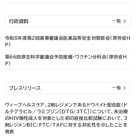
行政資料
一覧
令和8年度第2回薬事審議会医薬品等安全対策部会（厚労省H
P）
第66回厚生科学審議会予防接種・ワクチン分科会（厚労省H
P）
プレスリリース
一覧
ヴィーブヘルスケア、2剤レジメンであるドウベイト配合錠（ド
ルテグラビル／ラミブジン［DTG/3TC］）について、未治療
のHIV陽性成人を対象とした初の直接比較試験において、3
剤レジメンBIC/FTC/TAFに対する非劣性を示したことを
発表