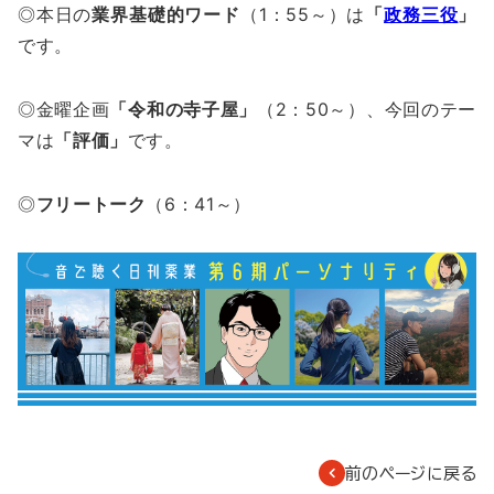
◎本日の
業界基礎的ワード
（1：55～）は
「
政務三役
」
です。
◎金曜企画
「令和の寺子屋」
（2：50～）、今回のテー
マは
「評価」
です。
◎
フリートーク
（6：41～）
前のページに戻る