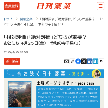
メ
会員登録
イ
ン
トップ
製薬企業
「相対評価」「絶対評価」どちらが重要？ お
とにち 4月25日（金） 令和の寺子屋（3）
コ
ン
「相対評価」「絶対評価」どちらが重要？
テ
おとにち 4月25日（金） 令和の寺子屋（3）
ン
2025/4/25 04:59
ツ
保存
に
移
動