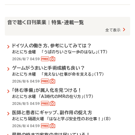
音で聴く日刊薬業 | 特集・連載一覧
全て表示
ドイツ人の働き方、参考にしてみては？
おとにち金曜 「うぱのちいさな一歩のはなし」（17）
2026/8/7 04:59
ゲームがうまいと手術成績も良い？
おとにち木曜 「見えない仕事が命を支える」（17）
2026/8/6 04:59
「休む準備」が属人化を見つける！
おとにち水曜 「AI時代のMRの在り方」（17）
2026/8/5 04:59
医師と患者にギャップ、副作用の捉え方
おとにち隔週火曜 「はなと学ぶ安全性のお仕事！」（8）
2026/8/4 04:59
最期の時まで家族の声は届いている！