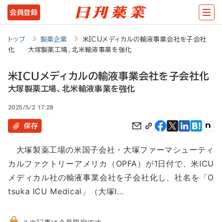
メ
会員登録
イ
ン
トップ
製薬企業
米ICUメディカルの輸液事業会社を子会社
化 大塚製薬工場、北米輸液事業を強化
コ
ン
米ICUメディカルの輸液事業会社を子会社化
テ
大塚製薬工場、北米輸液事業を強化
ン
2025/5/2 17:28
ツ
保存
に
大塚製薬工場の米国子会社・大塚ファーマシューティ
移
カルファクトリーアメリカ（OPFA）が1日付で、米ICU
動
メディカル社の輸液事業会社を子会社化し、社名を「O
tsuka ICU Medical」（大塚I…