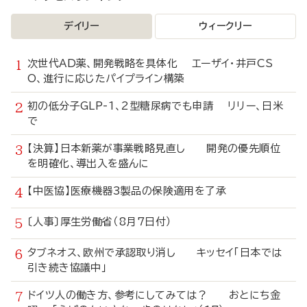
デイリー
ウィークリー
次世代AD薬、開発戦略を具体化 エーザイ・井戸CS
O、進行に応じたパイプライン構築
初の低分子GLP-1、2型糖尿病でも申請 リリー、日米
で
【決算】日本新薬が事業戦略見直し 開発の優先順位
を明確化、導出入を盛んに
【中医協】医療機器3製品の保険適用を了承
〔人事〕厚生労働省（8月7日付）
タブネオス、欧州で承認取り消し キッセイ「日本では
引き続き協議中」
ドイツ人の働き方、参考にしてみては？ おとにち金