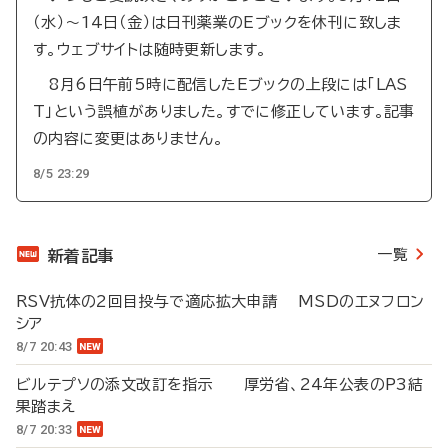
（水）～14日（金）は日刊薬業のEブックを休刊に致しま
す。ウェブサイトは随時更新します。
8月6日午前5時に配信したEブックの上段には「LAS
T」という誤植がありました。すでに修正しています。記事
の内容に変更はありません。
8/5 23:29
一覧
新着記事
RSV抗体の2回目投与で適応拡大申請 MSDのエヌフロン
シア
8/7 20:43
ビルテプソの添文改訂を指示 厚労省、24年公表のP3結
果踏まえ
8/7 20:33