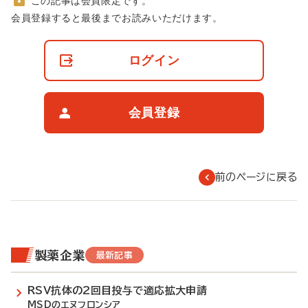
この記事は会員限定です。
非
会員登録すると最後までお読みいただけます。
会
員
の
ログイン
閲
覧
制
限
会員登録
に
つ
い
て
前のページに戻る
製薬企業
最新記事
RSV抗体の2回目投与で適応拡大申請
MSDのエヌフロンシア