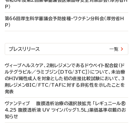
令和8年度第2回薬事審議会医薬品等安全対策部会（厚労省H
P）
第66回厚生科学審議会予防接種・ワクチン分科会（厚労省H
P）
プレスリリース
一覧
ヴィーブヘルスケア、2剤レジメンであるドウベイト配合錠（ド
ルテグラビル／ラミブジン［DTG/3TC］）について、未治療
のHIV陽性成人を対象とした初の直接比較試験において、3
剤レジメンBIC/FTC/TAFに対する非劣性を示したことを
発表
ヴァンティブ 腹膜透析治療の選択肢拡充 「レギュニール®
4.25 腹膜透析液 UV ツインバッグ1.5L」薬価基準収載のお
知らせ