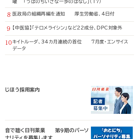
曜 「うぱのちいさな一歩のはなし」（17）
医政局の組織再編を通知 厚生労働省、4日付
【中医協】「テロメライシン」など22成分、DPC対象外
キイトルーダ、34カ月連続の首位 7月度・エンサイス
データ
寄
稿
じほう採用案内
音で聴く日刊薬業 第9期のパーソ
ナリティを募集します