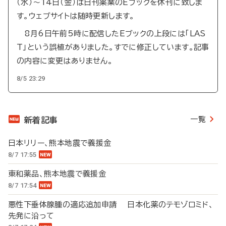
（水）～14日（金）は日刊薬業のEブックを休刊に致しま
す。ウェブサイトは随時更新します。
8月6日午前5時に配信したEブックの上段には「LAS
T」という誤植がありました。すでに修正しています。記事
の内容に変更はありません。
8/5 23:29
一覧
新着記事
日本リリー、熊本地震で義援金
8/7 17:55
東和薬品、熊本地震で義援金
8/7 17:54
悪性下垂体腺腫の適応追加申請 日本化薬のテモゾロミド、
先発に沿って