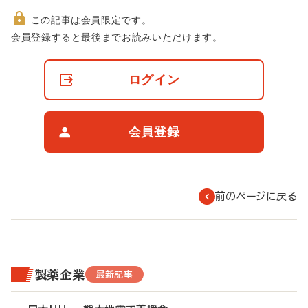
この記事は会員限定です。
非
会員登録すると最後までお読みいただけます。
会
員
の
ログイン
閲
覧
制
限
会員登録
に
つ
い
て
前のページに戻る
製薬企業
最新記事