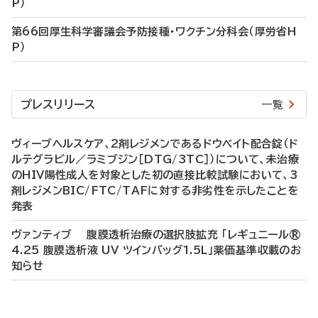
P）
第66回厚生科学審議会予防接種・ワクチン分科会（厚労省H
P）
プレスリリース
一覧
ヴィーブヘルスケア、2剤レジメンであるドウベイト配合錠（ド
ルテグラビル／ラミブジン［DTG/3TC］）について、未治療
のHIV陽性成人を対象とした初の直接比較試験において、3
剤レジメンBIC/FTC/TAFに対する非劣性を示したことを
発表
ヴァンティブ 腹膜透析治療の選択肢拡充 「レギュニール®
4.25 腹膜透析液 UV ツインバッグ1.5L」薬価基準収載のお
知らせ