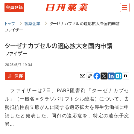
メ
会員登録
イ
ン
トップ
製薬企業
ターゼナカプセルの適応拡大を国内申請
ファイザー
コ
ン
ターゼナカプセルの適応拡大を国内申請
テ
ファイザー
ン
2025/5/7 19:34
ツ
保存
に
ファイザーは7日、PARP阻害剤「ターゼナカプセ
移
ル」（一般名＝タラゾパリブトシル酸塩）について、去
動
勢抵抗性前立腺がんに関する適応拡大を厚生労働省に申
請したと発表した。同剤の適応症を、特定の遺伝子変
異…