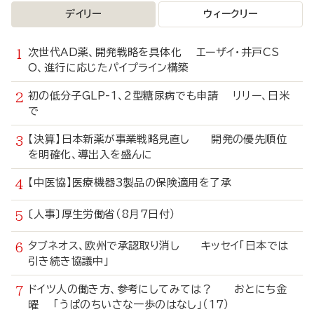
デイリー
ウィークリー
次世代AD薬、開発戦略を具体化 エーザイ・井戸CS
O、進行に応じたパイプライン構築
初の低分子GLP-1、2型糖尿病でも申請 リリー、日米
で
【決算】日本新薬が事業戦略見直し 開発の優先順位
を明確化、導出入を盛んに
【中医協】医療機器3製品の保険適用を了承
〔人事〕厚生労働省（8月7日付）
タブネオス、欧州で承認取り消し キッセイ「日本では
引き続き協議中」
ドイツ人の働き方、参考にしてみては？ おとにち金
曜 「うぱのちいさな一歩のはなし」（17）